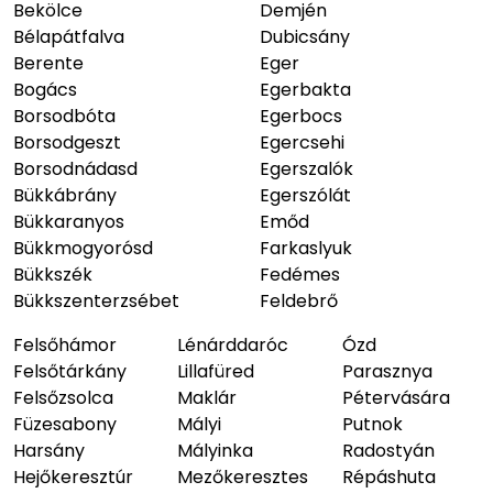
Bekölce
Demjén
Bélapátfalva
Dubicsány
Berente
Eger
Bogács
Egerbakta
Borsodbóta
Egerbocs
Borsodgeszt
Egercsehi
Borsodnádasd
Egerszalók
Bükkábrány
Egerszólát
Bükkaranyos
Emőd
Bükkmogyorósd
Farkaslyuk
Bükkszék
Fedémes
Bükkszenterzsébet
Feldebrő
Felsőhámor
Lénárddaróc
Ózd
Felsőtárkány
Lillafüred
Parasznya
Felsőzsolca
Maklár
Pétervására
Füzesabony
Mályi
Putnok
Harsány
Mályinka
Radostyán
Hejőkeresztúr
Mezőkeresztes
Répáshuta