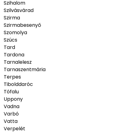
Szihalom
Szilvásvárad
Szirma
Szirmabesenyő
Szomolya
Szúcs
Tard
Tardona
Tarnalelesz
Tarnaszentmária
Terpes
Tibolddaróc
Tófalu
Uppony
Vadna
Varbó
Vatta
Verpelét