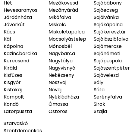
Hét
Mezőkövesd
Sajóbábony
Hevesaranyos
Mezőnyárád
Sajóecseg
Járdánháza
Mikófalva
Sajóivánka
Jávorkút
Miskolc
Sajókápolna
Kács
Miskolctapolca
Sajókeresztúr
Kál
Mocsolyástelep
Sajólászlófalva
Kápolna
Mónosbél
Sajómercse
Kazincbarcika
Nagybarca
Sajónémeti
Kerecsend
Nagytálya
Sajópüspöki
Királd
Nagyvisnyó
Sajószentpéter
Kisfüzes
Nekézseny
Sajóvelezd
Kisgyőr
Noszvaj
Sály
Kistokaj
Novaj
Sáta
Kompolt
Nyékládháza
Serényfalva
Kondó
Ómassa
Sirok
Latorpuszta
Ostoros
Szajla
Szarvaskő
Szentdomonkos