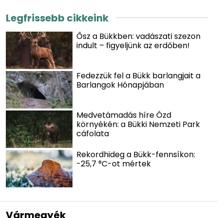
Legfrissebb cikkeink
Ősz a Bükkben: vadászati szezon
indult – figyeljünk az erdőben!
Fedezzük fel a Bükk barlangjait a
Barlangok Hónapjában
Medvetámadás híre Ózd
környékén: a Bükki Nemzeti Park
cáfolata
Rekordhideg a Bükk-fennsíkon:
-25,7 °C-ot mértek
Vármegyék