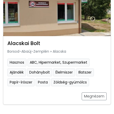
Alacskai Bolt
Borsod-Abaúj-Zemplén
»
Alacska
Hasznos
ABC, Hipermarket, Szupermarket
Ajándék
Dohánybolt
Élelmiszer
Illatszer
Papír-írószer
Posta
Zöldség-gyümölcs
Megnézem