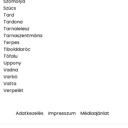
Szomolya
Szúcs
Tard
Tardona
Tarnalelesz
Tarnaszentmária
Terpes
Tibolddaróc
Tófalu
Uppony
Vadna
Varbó
Vatta
Verpelét
Adatkezelés
Impresszum
Médiaajánlat