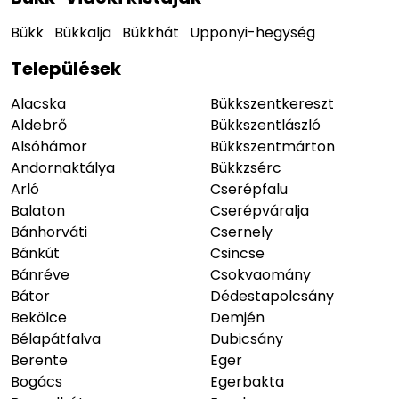
Bükk
Bükkalja
Bükkhát
Upponyi-hegység
Települések
Alacska
Bükkszentkereszt
Aldebrő
Bükkszentlászló
Alsóhámor
Bükkszentmárton
Andornaktálya
Bükkzsérc
Arló
Cserépfalu
Balaton
Cserépváralja
Bánhorváti
Csernely
Bánkút
Csincse
Bánréve
Csokvaomány
Bátor
Dédestapolcsány
Bekölce
Demjén
Bélapátfalva
Dubicsány
Berente
Eger
Bogács
Egerbakta