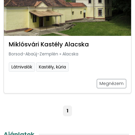
Miklósvári Kastély Alacska
Borsod-Abaúj-Zemplén
»
Alacska
Látnivalók
Kastély, kúria
Megnézem
1
Ajánlatok