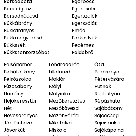
Borsodbóta
Egerbocs
Borsodgeszt
Egercsehi
Borsodnádasd
Egerszalók
Bükkábrány
Egerszólát
Bükkaranyos
Emőd
Bükkmogyorósd
Farkaslyuk
Bükkszék
Fedémes
Bükkszenterzsébet
Feldebrő
Felsőhámor
Lénárddaróc
Ózd
Felsőtárkány
Lillafüred
Parasznya
Felsőzsolca
Maklár
Pétervására
Füzesabony
Mályi
Putnok
Harsány
Mályinka
Radostyán
Hejőkeresztúr
Mezőkeresztes
Répáshuta
Hét
Mezőkövesd
Sajóbábony
Hevesaranyos
Mezőnyárád
Sajóecseg
Járdánháza
Mikófalva
Sajóivánka
Jávorkút
Miskolc
Sajókápolna