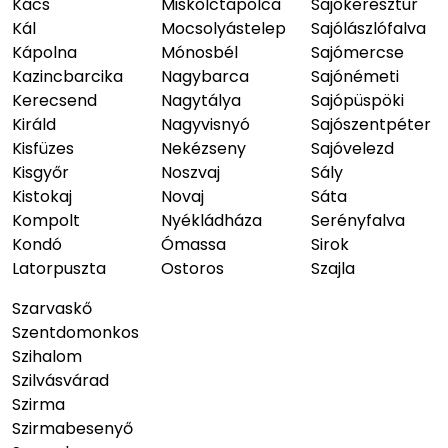
Kács
Miskolctapolca
Sajókeresztúr
Kál
Mocsolyástelep
Sajólászlófalva
Kápolna
Mónosbél
Sajómercse
Kazincbarcika
Nagybarca
Sajónémeti
Kerecsend
Nagytálya
Sajópüspöki
Királd
Nagyvisnyó
Sajószentpéter
Kisfüzes
Nekézseny
Sajóvelezd
Kisgyőr
Noszvaj
Sály
Kistokaj
Novaj
Sáta
Kompolt
Nyékládháza
Serényfalva
Kondó
Ómassa
Sirok
Latorpuszta
Ostoros
Szajla
Szarvaskő
Szentdomonkos
Szihalom
Szilvásvárad
Szirma
Szirmabesenyő