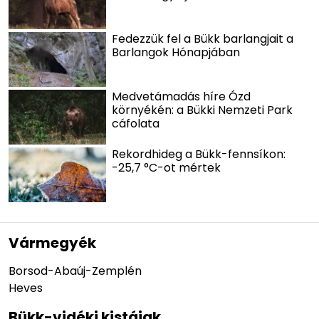
Fedezzük fel a Bükk barlangjait a
Barlangok Hónapjában
Medvetámadás híre Ózd
környékén: a Bükki Nemzeti Park
cáfolata
Rekordhideg a Bükk-fennsíkon:
-25,7 °C-ot mértek
Vármegyék
Borsod-Abaúj-Zemplén
Heves
Bükk-vidéki kistájak