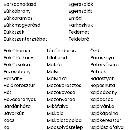
Borsodnádasd
Egerszalók
Bükkábrány
Egerszólát
Bükkaranyos
Emőd
Bükkmogyorósd
Farkaslyuk
Bükkszék
Fedémes
Bükkszenterzsébet
Feldebrő
Felsőhámor
Lénárddaróc
Ózd
Felsőtárkány
Lillafüred
Parasznya
Felsőzsolca
Maklár
Pétervására
Füzesabony
Mályi
Putnok
Harsány
Mályinka
Radostyán
Hejőkeresztúr
Mezőkeresztes
Répáshuta
Hét
Mezőkövesd
Sajóbábony
Hevesaranyos
Mezőnyárád
Sajóecseg
Járdánháza
Mikófalva
Sajóivánka
Jávorkút
Miskolc
Sajókápolna
Kács
Miskolctapolca
Sajókeresztúr
Kál
Mocsolyástelep
Sajólászlófalva