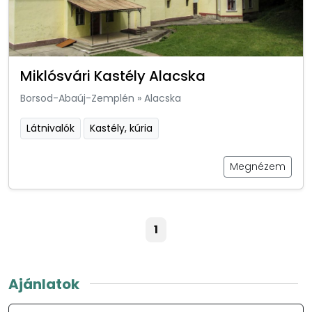
Miklósvári Kastély Alacska
Borsod-Abaúj-Zemplén
»
Alacska
Látnivalók
Kastély, kúria
Megnézem
1
Ajánlatok