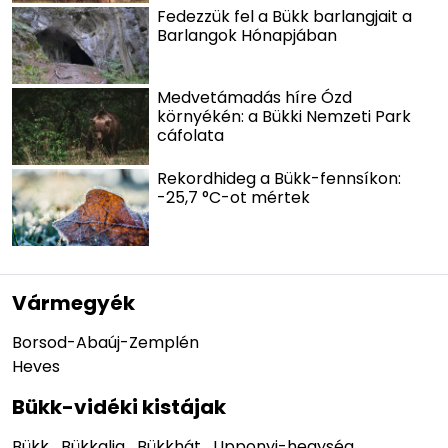
Fedezzük fel a Bükk barlangjait a
Barlangok Hónapjában
Medvetámadás híre Ózd
környékén: a Bükki Nemzeti Park
cáfolata
Rekordhideg a Bükk-fennsíkon:
-25,7 °C-ot mértek
Vármegyék
Borsod-Abaúj-Zemplén
Heves
Bükk-vidéki kistájak
Bükk
Bükkalja
Bükkhát
Upponyi-hegység