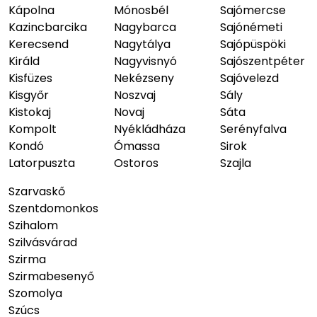
Kápolna
Mónosbél
Sajómercse
Kazincbarcika
Nagybarca
Sajónémeti
Kerecsend
Nagytálya
Sajópüspöki
Királd
Nagyvisnyó
Sajószentpéter
Kisfüzes
Nekézseny
Sajóvelezd
Kisgyőr
Noszvaj
Sály
Kistokaj
Novaj
Sáta
Kompolt
Nyékládháza
Serényfalva
Kondó
Ómassa
Sirok
Latorpuszta
Ostoros
Szajla
Szarvaskő
Szentdomonkos
Szihalom
Szilvásvárad
Szirma
Szirmabesenyő
Szomolya
Szúcs