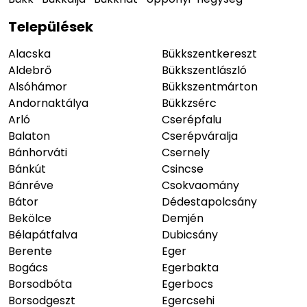
Települések
Alacska
Bükkszentkereszt
Aldebrő
Bükkszentlászló
Alsóhámor
Bükkszentmárton
Andornaktálya
Bükkzsérc
Arló
Cserépfalu
Balaton
Cserépváralja
Bánhorváti
Csernely
Bánkút
Csincse
Bánréve
Csokvaomány
Bátor
Dédestapolcsány
Bekölce
Demjén
Bélapátfalva
Dubicsány
Berente
Eger
Bogács
Egerbakta
Borsodbóta
Egerbocs
Borsodgeszt
Egercsehi