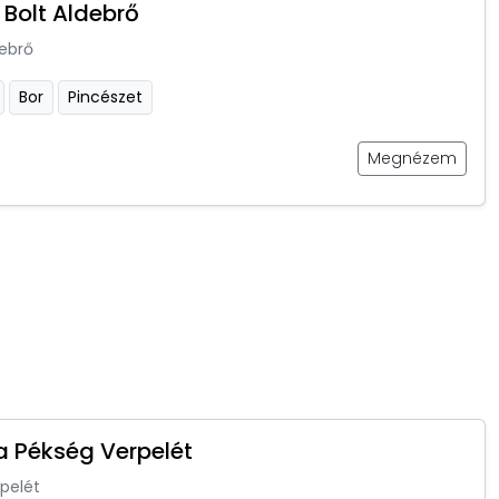
 Bolt Aldebrő
ebrő
Bor
Pincészet
Megnézem
a Pékség Verpelét
pelét