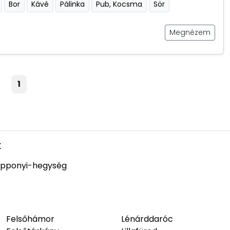
Bor
Kávé
Pálinka
Pub, Kocsma
Sör
Megnézem
1
k
pponyi-hegység
Felsőhámor
Lénárddaróc