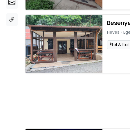
Besenye
Heves
»
Ege
Étel & Ital