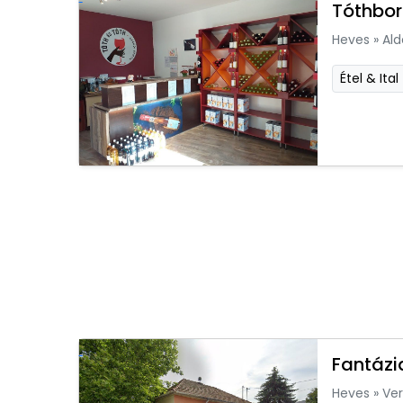
Tóthbor
Heves
»
Ald
Étel & Ital
Fantázi
Heves
»
Ver