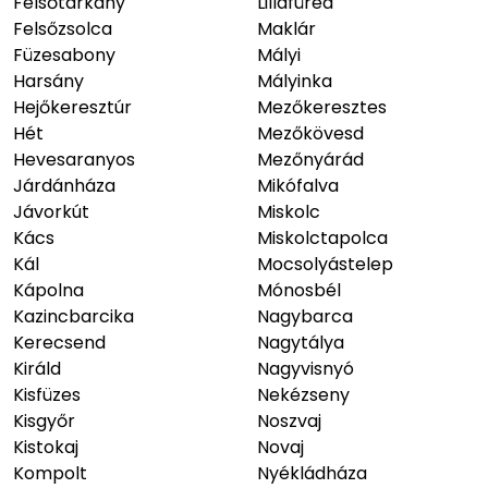
Felsőtárkány
Lillafüred
Felsőzsolca
Maklár
Füzesabony
Mályi
Harsány
Mályinka
Hejőkeresztúr
Mezőkeresztes
Hét
Mezőkövesd
Hevesaranyos
Mezőnyárád
Járdánháza
Mikófalva
Jávorkút
Miskolc
Kács
Miskolctapolca
Kál
Mocsolyástelep
Kápolna
Mónosbél
Kazincbarcika
Nagybarca
Kerecsend
Nagytálya
Királd
Nagyvisnyó
Kisfüzes
Nekézseny
Kisgyőr
Noszvaj
Kistokaj
Novaj
Kompolt
Nyékládháza