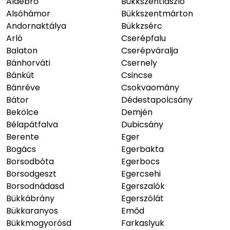
Aldebrő
Bükkszentlászló
Alsóhámor
Bükkszentmárton
Andornaktálya
Bükkzsérc
Arló
Cserépfalu
Balaton
Cserépváralja
Bánhorváti
Csernely
Bánkút
Csincse
Bánréve
Csokvaomány
Bátor
Dédestapolcsány
Bekölce
Demjén
Bélapátfalva
Dubicsány
Berente
Eger
Bogács
Egerbakta
Borsodbóta
Egerbocs
Borsodgeszt
Egercsehi
Borsodnádasd
Egerszalók
Bükkábrány
Egerszólát
Bükkaranyos
Emőd
Bükkmogyorósd
Farkaslyuk