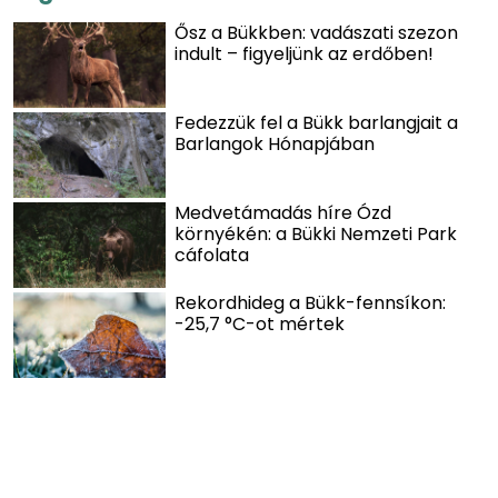
Ősz a Bükkben: vadászati szezon
indult – figyeljünk az erdőben!
Fedezzük fel a Bükk barlangjait a
Barlangok Hónapjában
Medvetámadás híre Ózd
környékén: a Bükki Nemzeti Park
cáfolata
Rekordhideg a Bükk-fennsíkon:
-25,7 °C-ot mértek