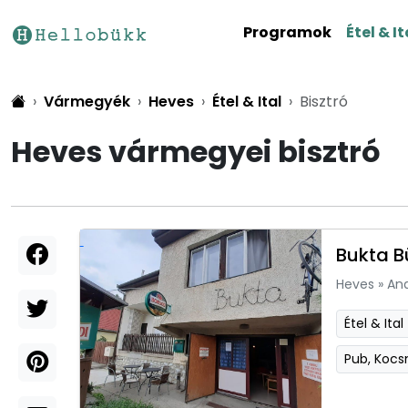
Programok
Étel & It
Vármegyék
Heves
Étel & Ital
Bisztró
Heves vármegyei bisztró
Bukta B
Heves
»
An
Étel & Ital
Pub, Koc