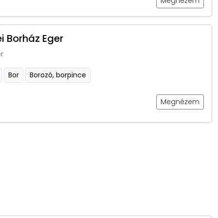
Megnézem
i Borház Eger
r
Bor
Borozó, borpince
Megnézem