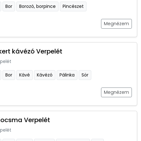
Bor
Borozó, borpince
Pincészet
Megnézem
kert kávézó Verpelét
pelét
Bor
Kávé
Kávézó
Pálinka
Sör
Megnézem
Kocsma Verpelét
pelét