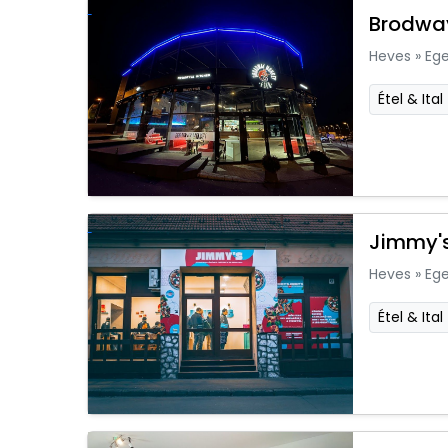
Brodway
Heves
»
Ege
Étel & Ital
Jimmy's
Heves
»
Ege
Étel & Ital