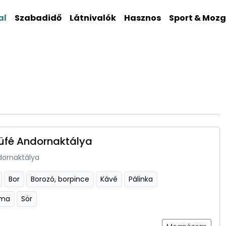
al
Szabadidő
Látnivalók
Hasznos
Sport & Moz
üfé Andornaktálya
dornaktálya
Bor
Borozó, borpince
Kávé
Pálinka
sma
Sör