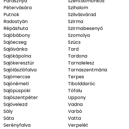
Parasznya
Szentdomonkos
Pétervására
Szihalom
Putnok
Szilvásvárad
Radostyán
Szirma
Répáshuta
Szirmabesenyő
Sajóbábony
Szomolya
Sajóecseg
Szúcs
Sajóivánka
Tard
Sajókápolna
Tardona
Sajókeresztúr
Tarnalelesz
Sajólászlófalva
Tarnaszentmária
Sajómercse
Terpes
Sajónémeti
Tibolddaróc
Sajópüspöki
Tófalu
Sajószentpéter
Uppony
Sajóvelezd
Vadna
Sály
Varbó
Sáta
Vatta
Serényfalva
Verpelét