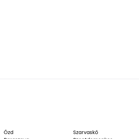
Ózd
Szarvaskő