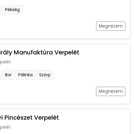
Pékség
Megnézem
irály Manufaktúra Verpelét
pelét
Bor
Pálinka
Szörp
Megnézem
i Pincészet Verpelét
pelét