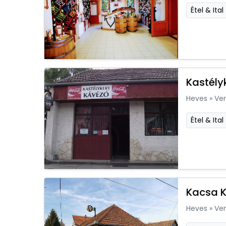
Étel & Ital
Kastély
Heves
»
Ver
Étel & Ital
Kacsa 
Heves
»
Ver