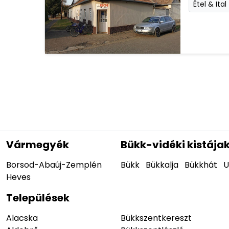
Étel & Ital
Vármegyék
Bükk-vidéki kistája
Borsod-Abaúj-Zemplén
Bükk
Bükkalja
Bükkhát
U
Heves
Települések
Alacska
Bükkszentkereszt