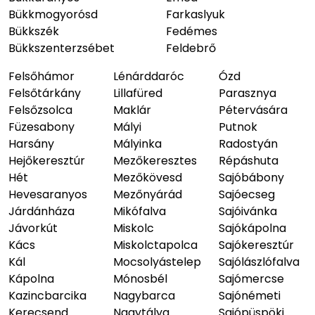
Bükkmogyorósd
Farkaslyuk
Bükkszék
Fedémes
Bükkszenterzsébet
Feldebrő
Felsőhámor
Lénárddaróc
Ózd
Felsőtárkány
Lillafüred
Parasznya
Felsőzsolca
Maklár
Pétervására
Füzesabony
Mályi
Putnok
Harsány
Mályinka
Radostyán
Hejőkeresztúr
Mezőkeresztes
Répáshuta
Hét
Mezőkövesd
Sajóbábony
Hevesaranyos
Mezőnyárád
Sajóecseg
Járdánháza
Mikófalva
Sajóivánka
Jávorkút
Miskolc
Sajókápolna
Kács
Miskolctapolca
Sajókeresztúr
Kál
Mocsolyástelep
Sajólászlófalva
Kápolna
Mónosbél
Sajómercse
Kazincbarcika
Nagybarca
Sajónémeti
Kerecsend
Nagytálya
Sajópüspöki