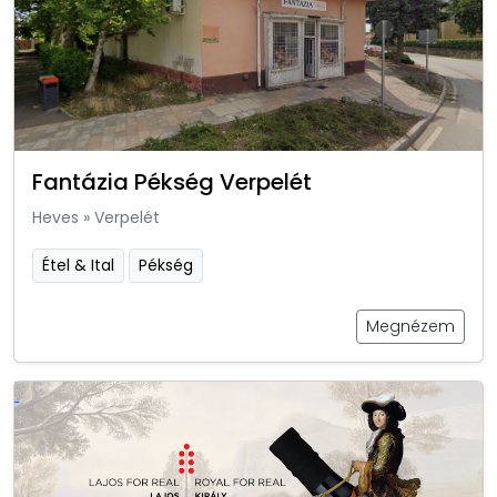
Fantázia Pékség Verpelét
Heves
»
Verpelét
Étel & Ital
Pékség
Megnézem