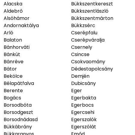
Alacska
Bükkszentkereszt
Aldebrő
Bükkszentlászló
Alsóhámor
Bükkszentmárton
Andornaktálya
Bükkzsérc
Arló
Cserépfalu
Balaton
Cserépváralja
Bánhorváti
Csernely
Bánkút
Csincse
Bánréve
Csokvaomány
Bátor
Dédestapolcsány
Bekölce
Demjén
Bélapátfalva
Dubicsány
Berente
Eger
Bogács
Egerbakta
Borsodbóta
Egerbocs
Borsodgeszt
Egercsehi
Borsodnádasd
Egerszalók
Bükkábrány
Egerszólát
Bükkaranyos
Emőd