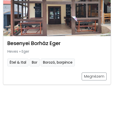
Besenyei Borház Eger
Heves
»
Eger
Étel & Ital
Bor
Borozó, borpince
Megnézem