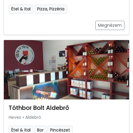
Étel & Ital
Pizza, Pizzéria
Megnézem
Tóthbor Bolt Aldebrő
Heves
»
Aldebrő
Étel & Ital
Bor
Pincészet