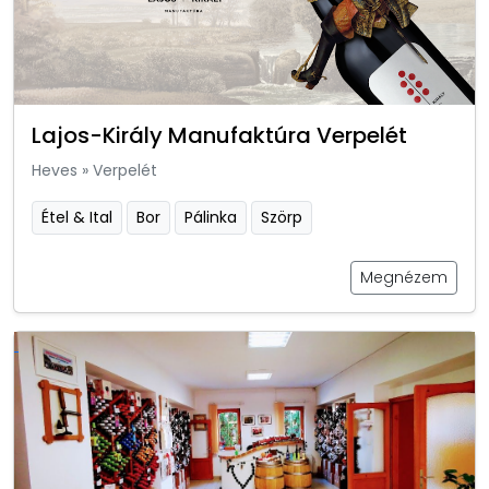
Lajos-Király Manufaktúra Verpelét
Heves
»
Verpelét
Étel & Ital
Bor
Pálinka
Szörp
Megnézem