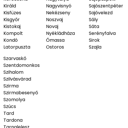
Királd
Nagyvisnyó
Sajószentpéter
Kisfüzes
Nekézseny
Sajóvelezd
Kisgyőr
Noszvaj
Sály
Kistokaj
Novaj
Sáta
Kompolt
Nyékládháza
Serényfalva
Kondó
Ómassa
Sirok
Latorpuszta
Ostoros
Szajla
Szarvaskő
Szentdomonkos
Szihalom
Szilvásvárad
Szirma
Szirmabesenyő
Szomolya
Szúcs
Tard
Tardona
Tarnalelesz