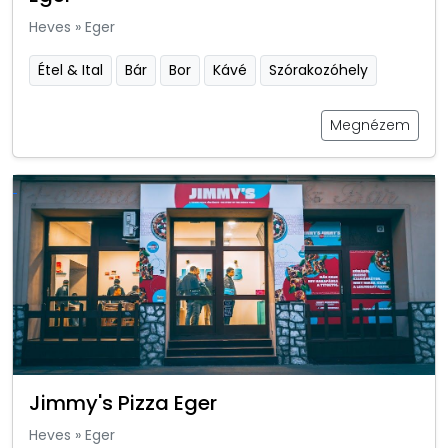
Heves
»
Eger
Étel & Ital
Bár
Bor
Kávé
Szórakozóhely
Megnézem
Jimmy's Pizza Eger
Heves
»
Eger