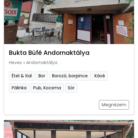
Bukta Büfé Andornaktálya
Heves
»
Andornaktálya
Étel & Ital
Bor
Borozó, borpince
Kávé
Pálinka
Pub, Kocsma
Sör
Megnézem