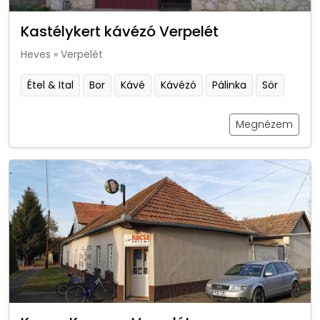
Kastélykert kávézó Verpelét
Heves
»
Verpelét
Étel & Ital
Bor
Kávé
Kávézó
Pálinka
Sör
Megnézem