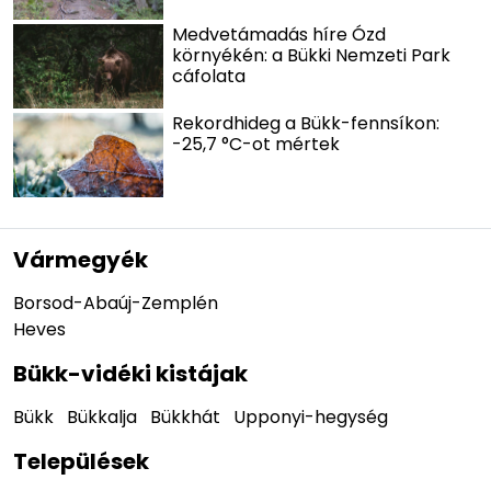
Medvetámadás híre Ózd
környékén: a Bükki Nemzeti Park
cáfolata
Rekordhideg a Bükk-fennsíkon:
-25,7 °C-ot mértek
Vármegyék
Borsod-Abaúj-Zemplén
Heves
Bükk-vidéki kistájak
Bükk
Bükkalja
Bükkhát
Upponyi-hegység
Települések