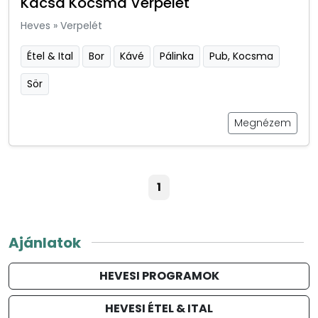
Kacsa Kocsma Verpelét
Heves
»
Verpelét
Étel & Ital
Bor
Kávé
Pálinka
Pub, Kocsma
Sör
Megnézem
1
Ajánlatok
HEVESI PROGRAMOK
HEVESI ÉTEL & ITAL