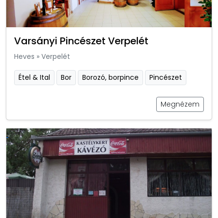
Varsányi Pincészet Verpelét
Heves
»
Verpelét
Étel & Ital
Bor
Borozó, borpince
Pincészet
Megnézem