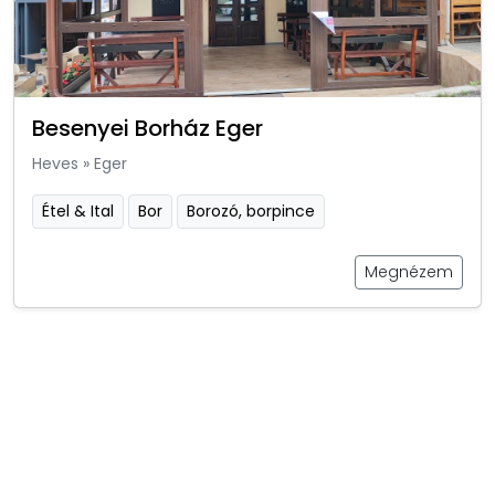
Besenyei Borház Eger
Heves
»
Eger
Étel & Ital
Bor
Borozó, borpince
Megnézem