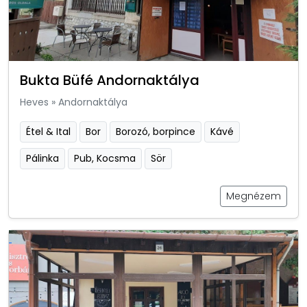
Bukta Büfé Andornaktálya
Heves
»
Andornaktálya
Étel & Ital
Bor
Borozó, borpince
Kávé
Pálinka
Pub, Kocsma
Sör
Megnézem