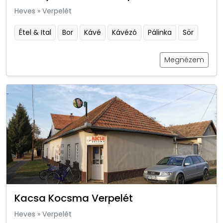
Heves
»
Verpelét
Étel & Ital
Bor
Kávé
Kávézó
Pálinka
Sör
Megnézem
Kacsa Kocsma Verpelét
Heves
»
Verpelét