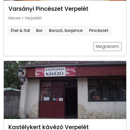
Varsányi Pincészet Verpelét
Heves
»
Verpelét
Étel & Ital
Bor
Borozó, borpince
Pincészet
Megnézem
Kastélykert kávézó Verpelét