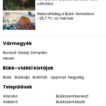
cáfolata
Rekordhideg a Bükk-fennsíkon:
-25,7 °C-ot mértek
Vármegyék
Borsod-Abaúj-Zemplén
Heves
Bükk-vidéki kistájak
Bükk
Bükkalja
Bükkhát
Upponyi-hegység
Települések
Alacska
Bükkszentkereszt
Aldebrő
Bükkszentlászló