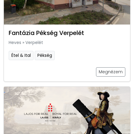
Fantázia Pékség Verpelét
Heves
»
Verpelét
Étel & Ital
Pékség
Megnézem