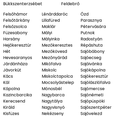
Bükkszenterzsébet
Feldebrő
Felsőhámor
Lénárddaróc
Ózd
Felsőtárkány
Lillafüred
Parasznya
Felsőzsolca
Maklár
Pétervására
Füzesabony
Mályi
Putnok
Harsány
Mályinka
Radostyán
Hejőkeresztúr
Mezőkeresztes
Répáshuta
Hét
Mezőkövesd
Sajóbábony
Hevesaranyos
Mezőnyárád
Sajóecseg
Járdánháza
Mikófalva
Sajóivánka
Jávorkút
Miskolc
Sajókápolna
Kács
Miskolctapolca
Sajókeresztúr
Kál
Mocsolyástelep
Sajólászlófalva
Kápolna
Mónosbél
Sajómercse
Kazincbarcika
Nagybarca
Sajónémeti
Kerecsend
Nagytálya
Sajópüspöki
Királd
Nagyvisnyó
Sajószentpéter
Kisfüzes
Nekézseny
Sajóvelezd