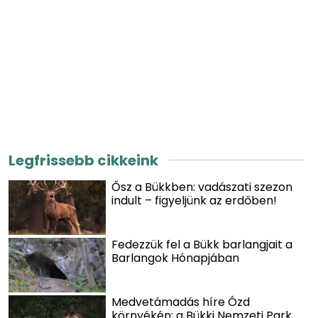
Legfrissebb cikkeink
Ősz a Bükkben: vadászati szezon
indult – figyeljünk az erdőben!
Fedezzük fel a Bükk barlangjait a
Barlangok Hónapjában
Medvetámadás híre Ózd
környékén: a Bükki Nemzeti Park