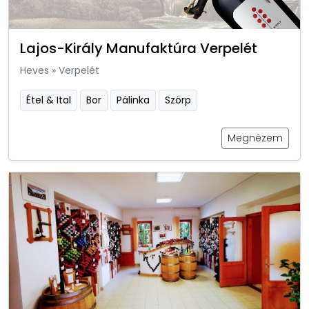
Lajos-Király Manufaktúra Verpelét
Heves
»
Verpelét
Étel & Ital
Bor
Pálinka
Szörp
Megnézem