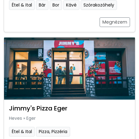
Étel & Ital
Bár
Bor
Kávé
Szórakozóhely
Megnézem
Jimmy's Pizza Eger
Heves
»
Eger
Étel & Ital
Pizza, Pizzéria