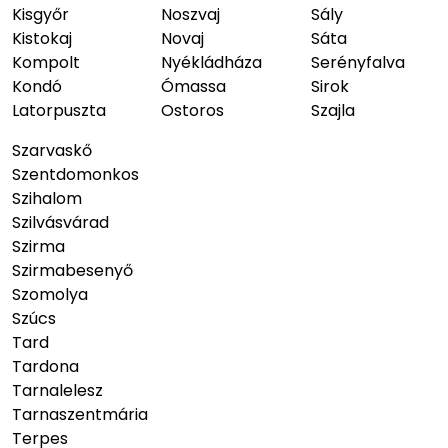
Kisgyőr
Noszvaj
Sály
Kistokaj
Novaj
Sáta
Kompolt
Nyékládháza
Serényfalva
Kondó
Ómassa
Sirok
Latorpuszta
Ostoros
Szajla
Szarvaskő
Szentdomonkos
Szihalom
Szilvásvárad
Szirma
Szirmabesenyő
Szomolya
Szúcs
Tard
Tardona
Tarnalelesz
Tarnaszentmária
Terpes