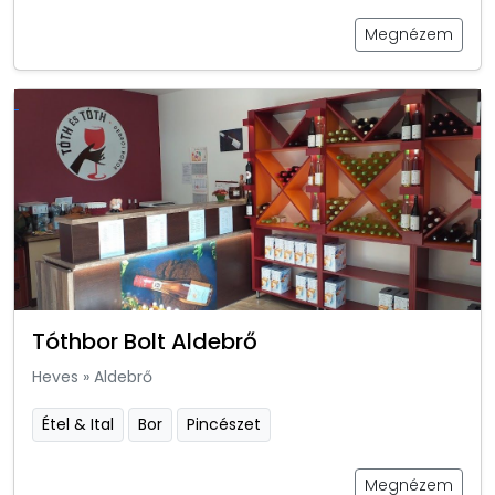
Megnézem
Tóthbor Bolt Aldebrő
Heves
»
Aldebrő
Étel & Ital
Bor
Pincészet
Megnézem