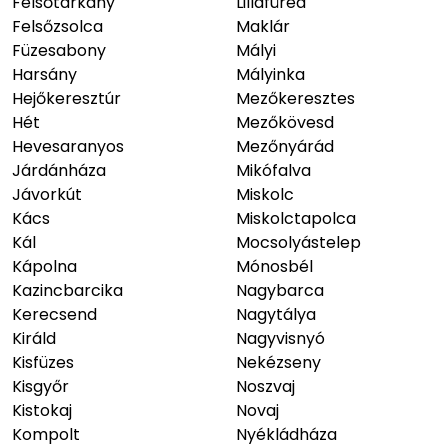
Felsőtárkány
Lillafüred
Felsőzsolca
Maklár
Füzesabony
Mályi
Harsány
Mályinka
Hejőkeresztúr
Mezőkeresztes
Hét
Mezőkövesd
Hevesaranyos
Mezőnyárád
Járdánháza
Mikófalva
Jávorkút
Miskolc
Kács
Miskolctapolca
Kál
Mocsolyástelep
Kápolna
Mónosbél
Kazincbarcika
Nagybarca
Kerecsend
Nagytálya
Királd
Nagyvisnyó
Kisfüzes
Nekézseny
Kisgyőr
Noszvaj
Kistokaj
Novaj
Kompolt
Nyékládháza