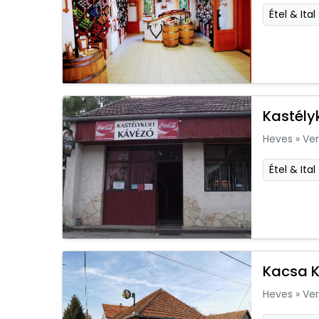
Étel & Ital
Kastély
Heves
»
Ver
Étel & Ital
Kacsa 
Heves
»
Ver