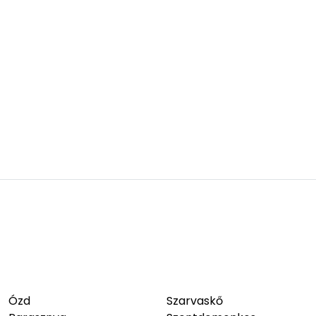
Ózd
Szarvaskő