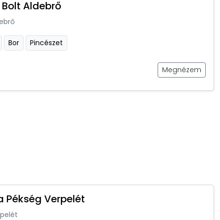
 Bolt Aldebrő
ebrő
Bor
Pincészet
Megnézem
a Pékség Verpelét
pelét