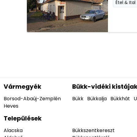
Étel & Ital
Vármegyék
Bükk-vidéki kistája
Borsod-Abaúj-Zemplén
Bükk
Bükkalja
Bükkhát
U
Heves
Települések
Alacska
Bükkszentkereszt