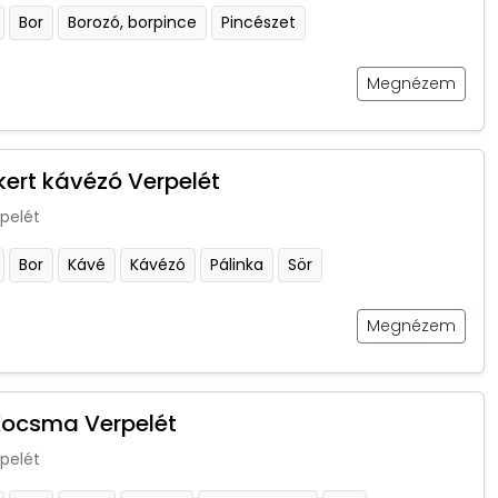
Bor
Borozó, borpince
Pincészet
Megnézem
kert kávézó Verpelét
pelét
Bor
Kávé
Kávézó
Pálinka
Sör
Megnézem
Kocsma Verpelét
pelét