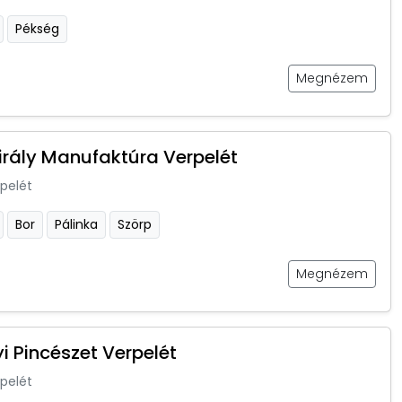
Pékség
Megnézem
irály Manufaktúra Verpelét
pelét
Bor
Pálinka
Szörp
Megnézem
i Pincészet Verpelét
pelét