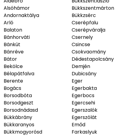
Aldebrő
Bükkszentlászló
Alsóhámor
Bükkszentmárton
Andornaktálya
Bükkzsérc
Arló
Cserépfalu
Balaton
Cserépváralja
Bánhorváti
Csernely
Bánkút
Csincse
Bánréve
Csokvaomány
Bátor
Dédestapolcsány
Bekölce
Demjén
Bélapátfalva
Dubicsány
Berente
Eger
Bogács
Egerbakta
Borsodbóta
Egerbocs
Borsodgeszt
Egercsehi
Borsodnádasd
Egerszalók
Bükkábrány
Egerszólát
Bükkaranyos
Emőd
Bükkmogyorósd
Farkaslyuk