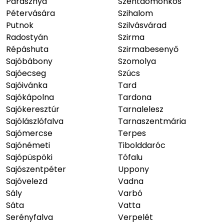
Parasznya
Szentdomonkos
Pétervására
Szihalom
Putnok
Szilvásvárad
Radostyán
Szirma
Répáshuta
Szirmabesenyő
Sajóbábony
Szomolya
Sajóecseg
Szúcs
Sajóivánka
Tard
Sajókápolna
Tardona
Sajókeresztúr
Tarnalelesz
Sajólászlófalva
Tarnaszentmária
Sajómercse
Terpes
Sajónémeti
Tibolddaróc
Sajópüspöki
Tófalu
Sajószentpéter
Uppony
Sajóvelezd
Vadna
Sály
Varbó
Sáta
Vatta
Serényfalva
Verpelét