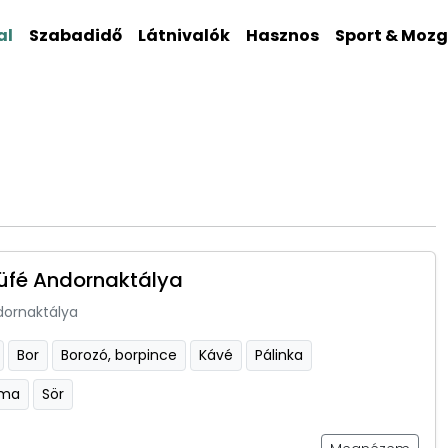
al
Szabadidő
Látnivalók
Hasznos
Sport & Moz
üfé Andornaktálya
dornaktálya
Bor
Borozó, borpince
Kávé
Pálinka
sma
Sör