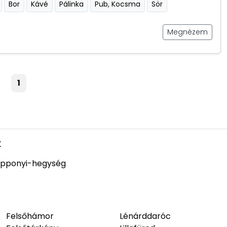
Bor
Kávé
Pálinka
Pub, Kocsma
Sör
Megnézem
1
k
pponyi-hegység
Felsőhámor
Lénárddaróc