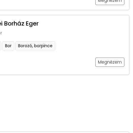
Megnézem
i Borház Eger
r
Bor
Borozó, borpince
Megnézem