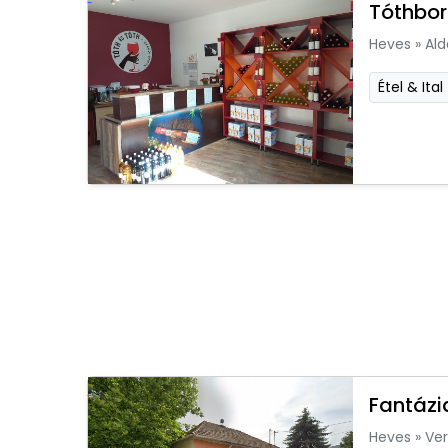
Tóthbor
Heves
»
Ald
Étel & Ital
Fantázi
Heves
»
Ver