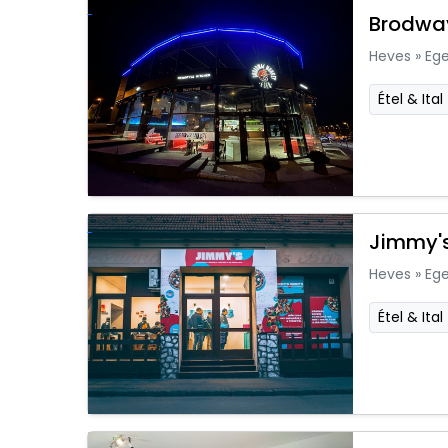
Brodway
Heves
»
Ege
Étel & Ital
Jimmy's
Heves
»
Ege
Étel & Ital