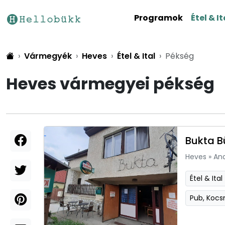
Programok
Étel & It
Vármegyék
Heves
Étel & Ital
Pékség
Heves vármegyei pékség
Bukta B
Heves
»
An
Étel & Ital
Pub, Koc