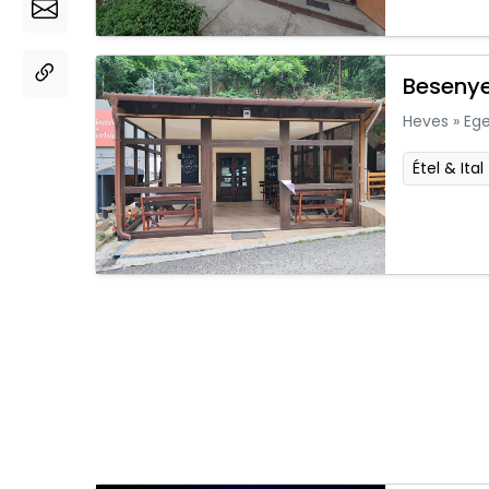
Besenye
Heves
»
Ege
Étel & Ital