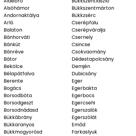
Aldebrő
Bükkszentlászló
Alsóhámor
Bükkszentmárton
Andornaktálya
Bükkzsérc
Arló
Cserépfalu
Balaton
Cserépváralja
Bánhorváti
Csernely
Bánkút
Csincse
Bánréve
Csokvaomány
Bátor
Dédestapolcsány
Bekölce
Demjén
Bélapátfalva
Dubicsány
Berente
Eger
Bogács
Egerbakta
Borsodbóta
Egerbocs
Borsodgeszt
Egercsehi
Borsodnádasd
Egerszalók
Bükkábrány
Egerszólát
Bükkaranyos
Emőd
Bükkmogyorósd
Farkaslyuk