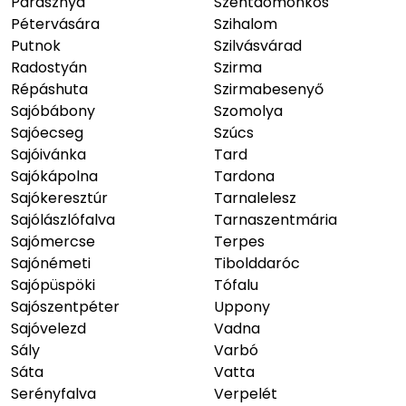
Parasznya
Szentdomonkos
Pétervására
Szihalom
Putnok
Szilvásvárad
Radostyán
Szirma
Répáshuta
Szirmabesenyő
Sajóbábony
Szomolya
Sajóecseg
Szúcs
Sajóivánka
Tard
Sajókápolna
Tardona
Sajókeresztúr
Tarnalelesz
Sajólászlófalva
Tarnaszentmária
Sajómercse
Terpes
Sajónémeti
Tibolddaróc
Sajópüspöki
Tófalu
Sajószentpéter
Uppony
Sajóvelezd
Vadna
Sály
Varbó
Sáta
Vatta
Serényfalva
Verpelét