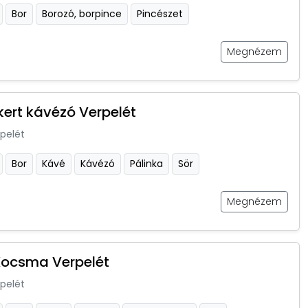
Bor
Borozó, borpince
Pincészet
Megnézem
kert kávézó Verpelét
pelét
Bor
Kávé
Kávézó
Pálinka
Sör
Megnézem
Kocsma Verpelét
pelét