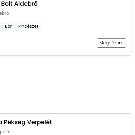
 Bolt Aldebrő
ebrő
Bor
Pincészet
Megnézem
a Pékség Verpelét
pelét