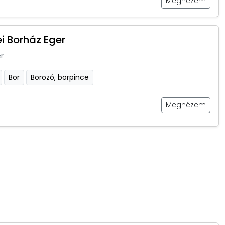
Megnézem
i Borház Eger
r
Bor
Borozó, borpince
Megnézem