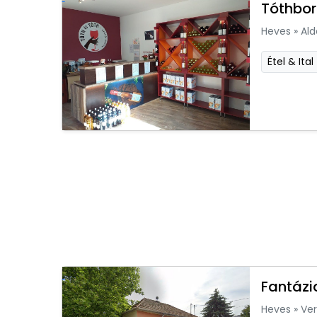
Tóthbor
Heves
»
Ald
Étel & Ital
Fantázi
Heves
»
Ver