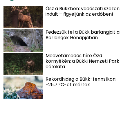
Ősz a Bükkben: vadászati szezon
indult – figyeljünk az erdőben!
Fedezzük fel a Bükk barlangjait a
Barlangok Hónapjában
Medvetámadás híre Ózd
környékén: a Bükki Nemzeti Park
cáfolata
Rekordhideg a Bükk-fennsíkon:
-25,7 °C-ot mértek