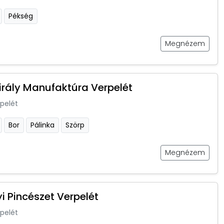
Pékség
Megnézem
irály Manufaktúra Verpelét
pelét
Bor
Pálinka
Szörp
Megnézem
i Pincészet Verpelét
pelét