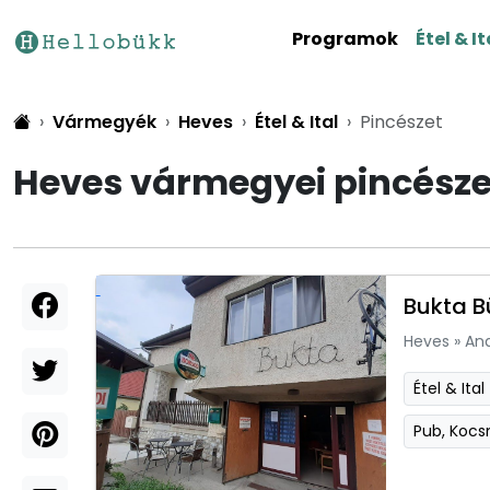
Programok
Étel & It
Vármegyék
Heves
Étel & Ital
Pincészet
Heves vármegyei pincésze
Bukta B
Heves
»
An
Étel & Ital
Pub, Koc