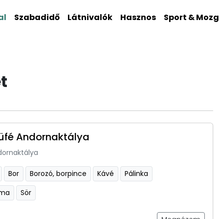
al
Szabadidő
Látnivalók
Hasznos
Sport & Moz
t
üfé Andornaktálya
dornaktálya
Bor
Borozó, borpince
Kávé
Pálinka
sma
Sör