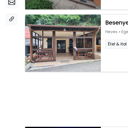
Besenye
Heves
»
Ege
Étel & Ital