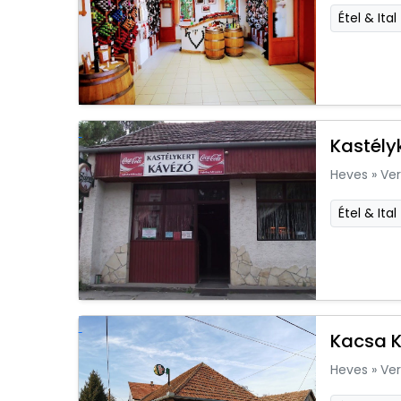
Étel & Ital
Kastély
Heves
»
Ver
Étel & Ital
Kacsa 
Heves
»
Ver