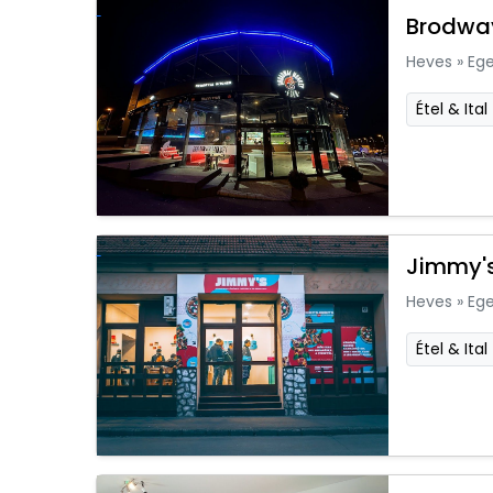
Brodway
Heves
»
Ege
Étel & Ital
Jimmy's
Heves
»
Ege
Étel & Ital