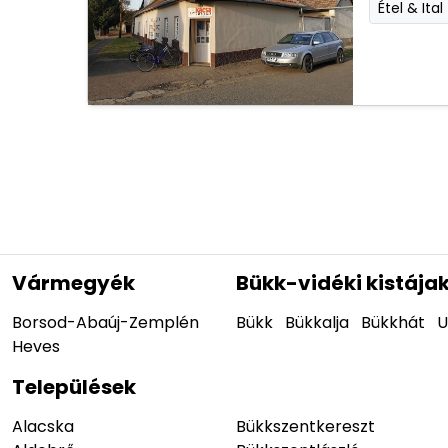
Étel & Ital
Vármegyék
Bükk-vidéki kistája
Borsod-Abaúj-Zemplén
Bükk
Bükkalja
Bükkhát
U
Heves
Települések
Alacska
Bükkszentkereszt