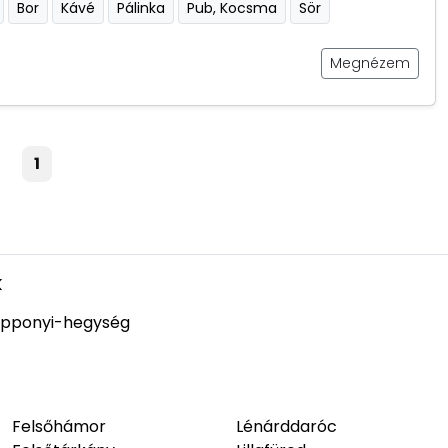
Bor
Kávé
Pálinka
Pub, Kocsma
Sör
Megnézem
1
k
pponyi-hegység
Felsőhámor
Lénárddaróc