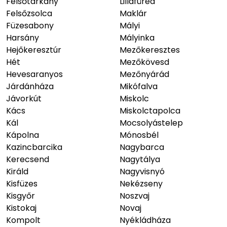
Felsőtárkány
Lillafüred
Felsőzsolca
Maklár
Füzesabony
Mályi
Harsány
Mályinka
Hejőkeresztúr
Mezőkeresztes
Hét
Mezőkövesd
Hevesaranyos
Mezőnyárád
Járdánháza
Mikófalva
Jávorkút
Miskolc
Kács
Miskolctapolca
Kál
Mocsolyástelep
Kápolna
Mónosbél
Kazincbarcika
Nagybarca
Kerecsend
Nagytálya
Királd
Nagyvisnyó
Kisfüzes
Nekézseny
Kisgyőr
Noszvaj
Kistokaj
Novaj
Kompolt
Nyékládháza