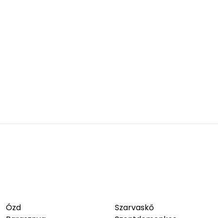
Ózd
Szarvaskő