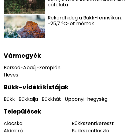
cáfolata
Rekordhideg a Bükk-fennsíkon:
-25,7 °C-ot mértek
Vármegyék
Borsod-Abaúj-Zemplén
Heves
Bükk-vidéki kistájak
Bükk
Bükkalja
Bükkhát
Upponyi-hegység
Települések
Alacska
Bükkszentkereszt
Aldebrő
Bükkszentlászló