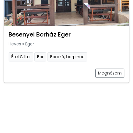
Besenyei Borház Eger
Heves
»
Eger
Étel & Ital
Bor
Borozó, borpince
Megnézem