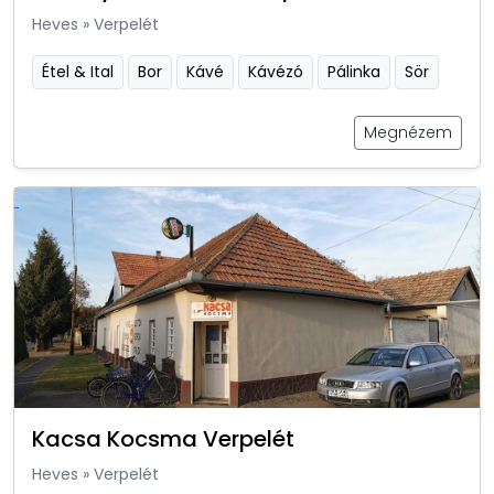
Heves
»
Verpelét
Étel & Ital
Bor
Kávé
Kávézó
Pálinka
Sör
Megnézem
Kacsa Kocsma Verpelét
Heves
»
Verpelét