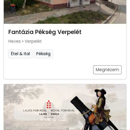
Fantázia Pékség Verpelét
Heves
»
Verpelét
Étel & Ital
Pékség
Megnézem