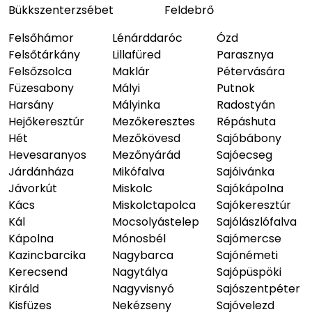
Bükkszenterzsébet
Feldebrő
Felsőhámor
Lénárddaróc
Ózd
Felsőtárkány
Lillafüred
Parasznya
Felsőzsolca
Maklár
Pétervására
Füzesabony
Mályi
Putnok
Harsány
Mályinka
Radostyán
Hejőkeresztúr
Mezőkeresztes
Répáshuta
Hét
Mezőkövesd
Sajóbábony
Hevesaranyos
Mezőnyárád
Sajóecseg
Járdánháza
Mikófalva
Sajóivánka
Jávorkút
Miskolc
Sajókápolna
Kács
Miskolctapolca
Sajókeresztúr
Kál
Mocsolyástelep
Sajólászlófalva
Kápolna
Mónosbél
Sajómercse
Kazincbarcika
Nagybarca
Sajónémeti
Kerecsend
Nagytálya
Sajópüspöki
Királd
Nagyvisnyó
Sajószentpéter
Kisfüzes
Nekézseny
Sajóvelezd