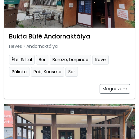
Bukta Büfé Andornaktálya
Heves
»
Andornaktálya
Étel & Ital
Bor
Borozó, borpince
Kávé
Pálinka
Pub, Kocsma
Sör
Megnézem