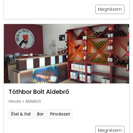
Megnézem
Tóthbor Bolt Aldebrő
Heves
»
Aldebrő
Étel & Ital
Bor
Pincészet
Megnézem