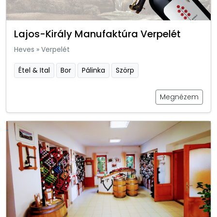
Lajos-Király Manufaktúra Verpelét
Heves
»
Verpelét
Étel & Ital
Bor
Pálinka
Szörp
Megnézem