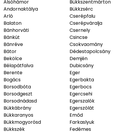
Alsóhámor
Bükkszentmárton
Andornaktálya
Bükkzsérc
Arló
Cserépfalu
Balaton
Cserépváralja
Bánhorváti
Csernely
Bánkút
Csincse
Bánréve
Csokvaomány
Bátor
Dédestapolcsány
Bekölce
Demjén
Bélapátfalva
Dubicsány
Berente
Eger
Bogács
Egerbakta
Borsodbóta
Egerbocs
Borsodgeszt
Egercsehi
Borsodnádasd
Egerszalók
Bükkábrány
Egerszólát
Bükkaranyos
Emőd
Bükkmogyorósd
Farkaslyuk
Bükkszék
Fedémes