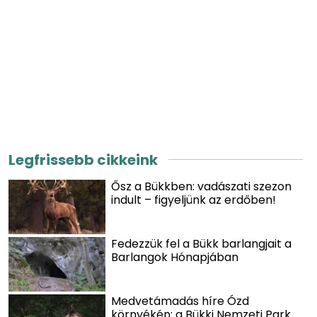
Legfrissebb cikkeink
Ősz a Bükkben: vadászati szezon
indult – figyeljünk az erdőben!
Fedezzük fel a Bükk barlangjait a
Barlangok Hónapjában
Medvetámadás híre Ózd
környékén: a Bükki Nemzeti Park