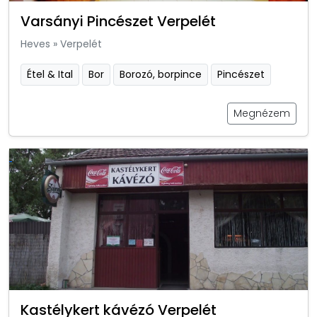
Varsányi Pincészet Verpelét
Heves
»
Verpelét
Étel & Ital
Bor
Borozó, borpince
Pincészet
Megnézem
Kastélykert kávézó Verpelét