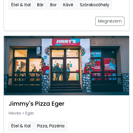
Étel & Ital
Bár
Bor
Kávé
Szórakozóhely
Megnézem
Jimmy's Pizza Eger
Heves
»
Eger
Étel & Ital
Pizza, Pizzéria