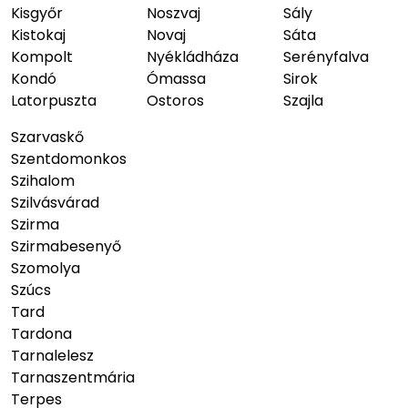
Kisgyőr
Noszvaj
Sály
Kistokaj
Novaj
Sáta
Kompolt
Nyékládháza
Serényfalva
Kondó
Ómassa
Sirok
Latorpuszta
Ostoros
Szajla
Szarvaskő
Szentdomonkos
Szihalom
Szilvásvárad
Szirma
Szirmabesenyő
Szomolya
Szúcs
Tard
Tardona
Tarnalelesz
Tarnaszentmária
Terpes