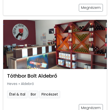
Megnézem
Tóthbor Bolt Aldebrő
Heves
»
Aldebrő
Étel & Ital
Bor
Pincészet
Megnézem