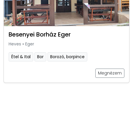
Besenyei Borház Eger
Heves
»
Eger
Étel & Ital
Bor
Borozó, borpince
Megnézem