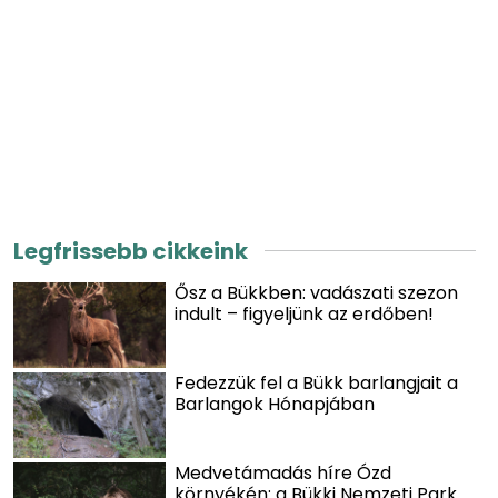
Legfrissebb cikkeink
Ősz a Bükkben: vadászati szezon
indult – figyeljünk az erdőben!
Fedezzük fel a Bükk barlangjait a
Barlangok Hónapjában
Medvetámadás híre Ózd
környékén: a Bükki Nemzeti Park