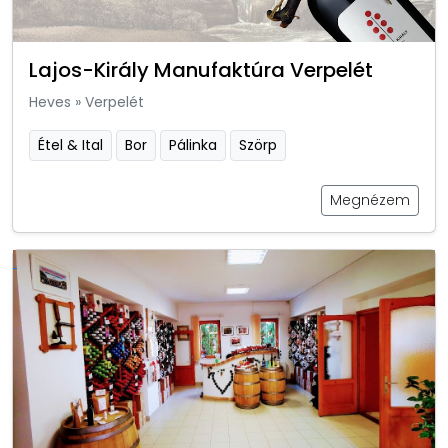
Lajos-Király Manufaktúra Verpelét
Heves
»
Verpelét
Étel & Ital
Bor
Pálinka
Szörp
Megnézem