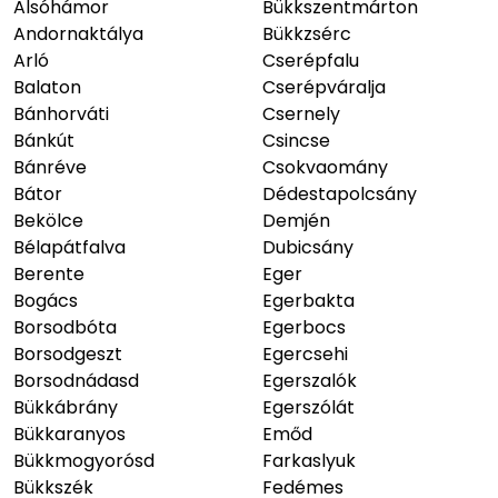
Alsóhámor
Bükkszentmárton
Andornaktálya
Bükkzsérc
Arló
Cserépfalu
Balaton
Cserépváralja
Bánhorváti
Csernely
Bánkút
Csincse
Bánréve
Csokvaomány
Bátor
Dédestapolcsány
Bekölce
Demjén
Bélapátfalva
Dubicsány
Berente
Eger
Bogács
Egerbakta
Borsodbóta
Egerbocs
Borsodgeszt
Egercsehi
Borsodnádasd
Egerszalók
Bükkábrány
Egerszólát
Bükkaranyos
Emőd
Bükkmogyorósd
Farkaslyuk
Bükkszék
Fedémes