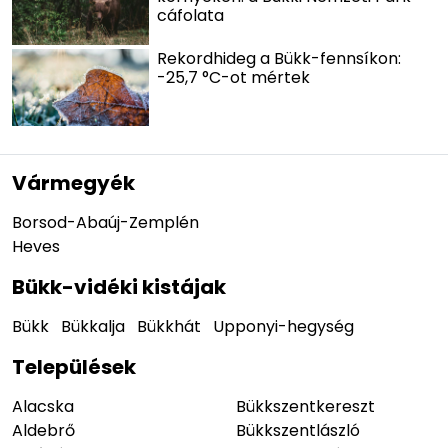
cáfolata
Rekordhideg a Bükk-fennsíkon:
-25,7 °C-ot mértek
Vármegyék
Borsod-Abaúj-Zemplén
Heves
Bükk-vidéki kistájak
Bükk
Bükkalja
Bükkhát
Upponyi-hegység
Települések
Alacska
Bükkszentkereszt
Aldebrő
Bükkszentlászló