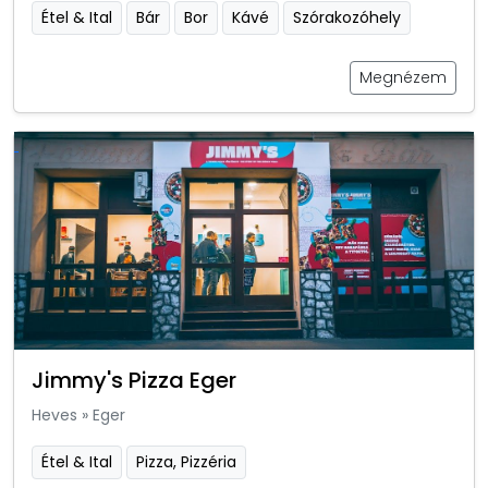
Étel & Ital
Bár
Bor
Kávé
Szórakozóhely
Megnézem
Jimmy's Pizza Eger
Heves
»
Eger
Étel & Ital
Pizza, Pizzéria