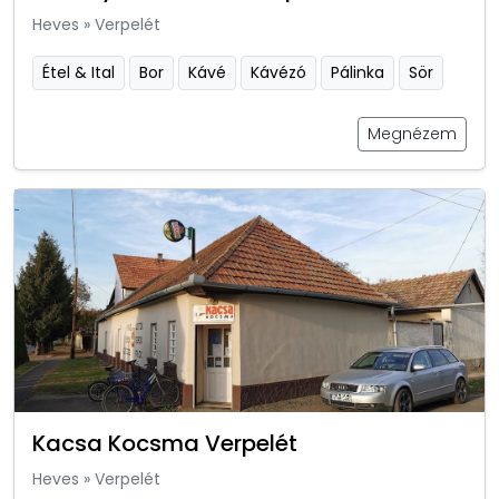
Heves
»
Verpelét
Étel & Ital
Bor
Kávé
Kávézó
Pálinka
Sör
Megnézem
Kacsa Kocsma Verpelét
Heves
»
Verpelét