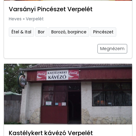
Varsányi Pincészet Verpelét
Heves
»
Verpelét
Étel & Ital
Bor
Borozó, borpince
Pincészet
Megnézem
Kastélykert kávézó Verpelét