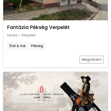
Fantázia Pékség Verpelét
Heves
»
Verpelét
Étel & Ital
Pékség
Megnézem