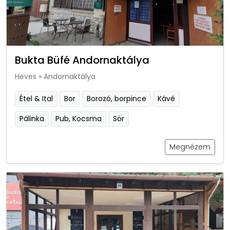
Bukta Büfé Andornaktálya
Heves
»
Andornaktálya
Étel & Ital
Bor
Borozó, borpince
Kávé
Pálinka
Pub, Kocsma
Sör
Megnézem