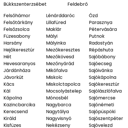
Bükkszenterzsébet
Feldebrő
Felsőhámor
Lénárddaróc
Ózd
Felsőtárkány
Lillafüred
Parasznya
Felsőzsolca
Maklár
Pétervására
Füzesabony
Mályi
Putnok
Harsány
Mályinka
Radostyán
Hejőkeresztúr
Mezőkeresztes
Répáshuta
Hét
Mezőkövesd
Sajóbábony
Hevesaranyos
Mezőnyárád
Sajóecseg
Járdánháza
Mikófalva
Sajóivánka
Jávorkút
Miskolc
Sajókápolna
Kács
Miskolctapolca
Sajókeresztúr
Kál
Mocsolyástelep
Sajólászlófalva
Kápolna
Mónosbél
Sajómercse
Kazincbarcika
Nagybarca
Sajónémeti
Kerecsend
Nagytálya
Sajópüspöki
Királd
Nagyvisnyó
Sajószentpéter
Kisfüzes
Nekézseny
Sajóvelezd