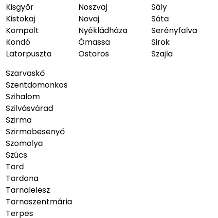
Kisgyőr
Noszvaj
Sály
Kistokaj
Novaj
Sáta
Kompolt
Nyékládháza
Serényfalva
Kondó
Ómassa
Sirok
Latorpuszta
Ostoros
Szajla
Szarvaskő
Szentdomonkos
Szihalom
Szilvásvárad
Szirma
Szirmabesenyő
Szomolya
Szúcs
Tard
Tardona
Tarnalelesz
Tarnaszentmária
Terpes