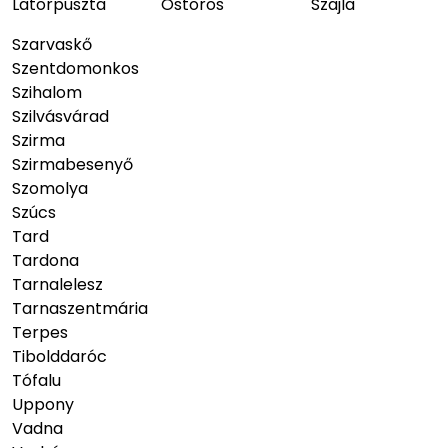
Latorpuszta
Ostoros
Szajla
Szarvaskő
Szentdomonkos
Szihalom
Szilvásvárad
Szirma
Szirmabesenyő
Szomolya
Szúcs
Tard
Tardona
Tarnalelesz
Tarnaszentmária
Terpes
Tibolddaróc
Tófalu
Uppony
Vadna