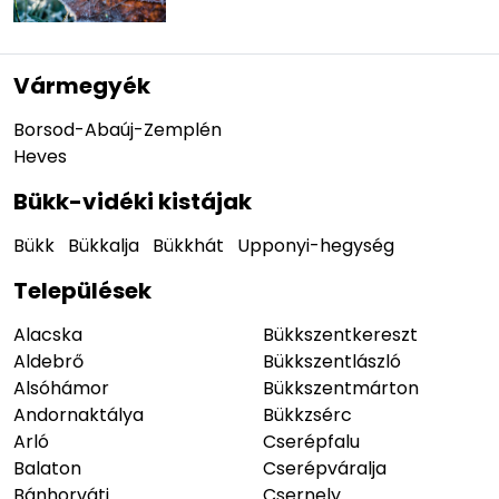
Vármegyék
Borsod-Abaúj-Zemplén
Heves
Bükk-vidéki kistájak
Bükk
Bükkalja
Bükkhát
Upponyi-hegység
Települések
Alacska
Bükkszentkereszt
Aldebrő
Bükkszentlászló
Alsóhámor
Bükkszentmárton
Andornaktálya
Bükkzsérc
Arló
Cserépfalu
Balaton
Cserépváralja
Bánhorváti
Csernely