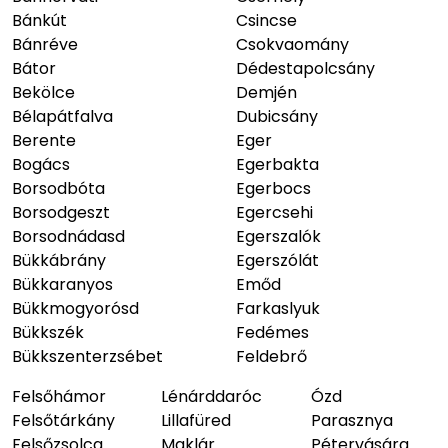
Bánkút
Csincse
Bánréve
Csokvaomány
Bátor
Dédestapolcsány
Bekölce
Demjén
Bélapátfalva
Dubicsány
Berente
Eger
Bogács
Egerbakta
Borsodbóta
Egerbocs
Borsodgeszt
Egercsehi
Borsodnádasd
Egerszalók
Bükkábrány
Egerszólát
Bükkaranyos
Emőd
Bükkmogyorósd
Farkaslyuk
Bükkszék
Fedémes
Bükkszenterzsébet
Feldebrő
Felsőhámor
Lénárddaróc
Ózd
Felsőtárkány
Lillafüred
Parasznya
Felsőzsolca
Maklár
Pétervására