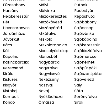
Füzesabony
Mályi
Putnok
Harsány
Mályinka
Radostyán
Hejőkeresztúr
Mezőkeresztes
Répáshuta
Hét
Mezőkövesd
Sajóbábony
Hevesaranyos
Mezőnyárád
Sajóecseg
Járdánháza
Mikófalva
Sajóivánka
Jávorkút
Miskolc
Sajókápolna
Kács
Miskolctapolca
Sajókeresztúr
Kál
Mocsolyástelep
Sajólászlófalva
Kápolna
Mónosbél
Sajómercse
Kazincbarcika
Nagybarca
Sajónémeti
Kerecsend
Nagytálya
Sajópüspöki
Királd
Nagyvisnyó
Sajószentpéter
Kisfüzes
Nekézseny
Sajóvelezd
Kisgyőr
Noszvaj
Sály
Kistokaj
Novaj
Sáta
Kompolt
Nyékládháza
Serényfalva
Kondó
Ómassa
Sirok