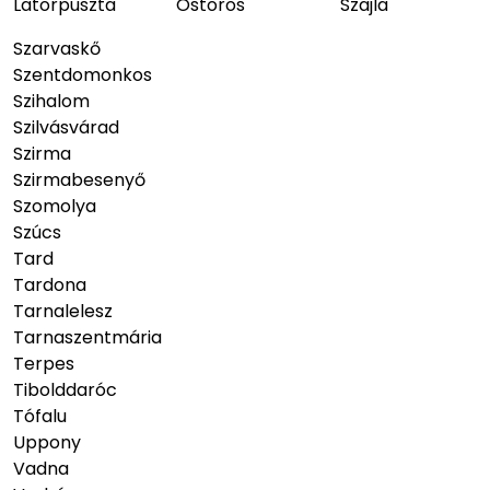
Latorpuszta
Ostoros
Szajla
Szarvaskő
Szentdomonkos
Szihalom
Szilvásvárad
Szirma
Szirmabesenyő
Szomolya
Szúcs
Tard
Tardona
Tarnalelesz
Tarnaszentmária
Terpes
Tibolddaróc
Tófalu
Uppony
Vadna