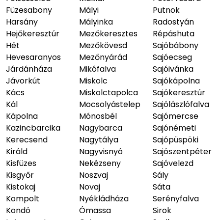
Füzesabony
Mályi
Putnok
Harsány
Mályinka
Radostyán
Hejőkeresztúr
Mezőkeresztes
Répáshuta
Hét
Mezőkövesd
Sajóbábony
Hevesaranyos
Mezőnyárád
Sajóecseg
Járdánháza
Mikófalva
Sajóivánka
Jávorkút
Miskolc
Sajókápolna
Kács
Miskolctapolca
Sajókeresztúr
Kál
Mocsolyástelep
Sajólászlófalva
Kápolna
Mónosbél
Sajómercse
Kazincbarcika
Nagybarca
Sajónémeti
Kerecsend
Nagytálya
Sajópüspöki
Királd
Nagyvisnyó
Sajószentpéter
Kisfüzes
Nekézseny
Sajóvelezd
Kisgyőr
Noszvaj
Sály
Kistokaj
Novaj
Sáta
Kompolt
Nyékládháza
Serényfalva
Kondó
Ómassa
Sirok