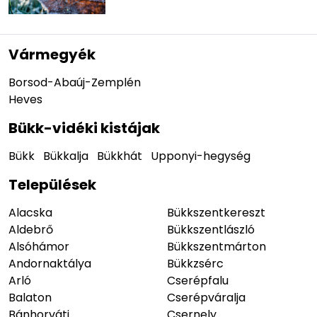
Vármegyék
Borsod-Abaúj-Zemplén
Heves
Bükk-vidéki kistájak
Bükk
Bükkalja
Bükkhát
Upponyi-hegység
Települések
Alacska
Bükkszentkereszt
Aldebrő
Bükkszentlászló
Alsóhámor
Bükkszentmárton
Andornaktálya
Bükkzsérc
Arló
Cserépfalu
Balaton
Cserépváralja
Bánhorváti
Csernely