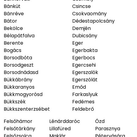
Bánkút
Csincse
Bánréve
Csokvaomány
Bátor
Dédestapolcsány
Bekölce
Demjén
Bélapátfalva
Dubicsány
Berente
Eger
Bogács
Egerbakta
Borsodbóta
Egerbocs
Borsodgeszt
Egercsehi
Borsodnádasd
Egerszalók
Bükkábrány
Egerszólát
Bükkaranyos
Emőd
Bükkmogyorósd
Farkaslyuk
Bükkszék
Fedémes
Bükkszenterzsébet
Feldebrő
Felsőhámor
Lénárddaróc
Ózd
Felsőtárkány
Lillafüred
Parasznya
Felsőzsolca
Maklár
Pétervására