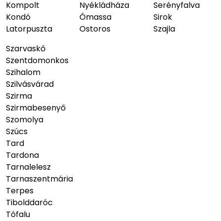
Kompolt
Nyékládháza
Serényfalva
Kondó
Ómassa
Sirok
Latorpuszta
Ostoros
Szajla
Szarvaskő
Szentdomonkos
Szihalom
Szilvásvárad
Szirma
Szirmabesenyő
Szomolya
Szúcs
Tard
Tardona
Tarnalelesz
Tarnaszentmária
Terpes
Tibolddaróc
Tófalu