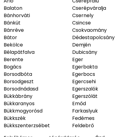
Arló
Cserépfalu
Balaton
Cserépváralja
Bánhorváti
Csernely
Bánkút
Csincse
Bánréve
Csokvaomány
Bátor
Dédestapolcsány
Bekölce
Demjén
Bélapátfalva
Dubicsány
Berente
Eger
Bogács
Egerbakta
Borsodbóta
Egerbocs
Borsodgeszt
Egercsehi
Borsodnádasd
Egerszalók
Bükkábrány
Egerszólát
Bükkaranyos
Emőd
Bükkmogyorósd
Farkaslyuk
Bükkszék
Fedémes
Bükkszenterzsébet
Feldebrő