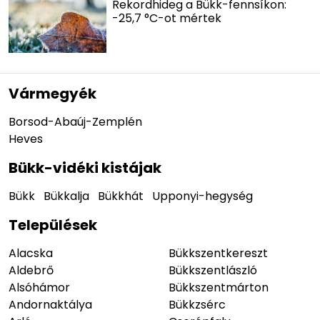
Rekordhideg a Bükk-fennsíkon:
-25,7 °C-ot mértek
Vármegyék
Borsod-Abaúj-Zemplén
Heves
Bükk-vidéki kistájak
Bükk
Bükkalja
Bükkhát
Upponyi-hegység
Települések
Alacska
Bükkszentkereszt
Aldebrő
Bükkszentlászló
Alsóhámor
Bükkszentmárton
Andornaktálya
Bükkzsérc