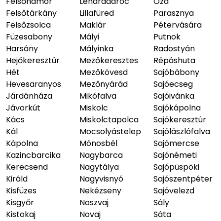
Felsőhámor
Lénárddaróc
Ózd
Felsőtárkány
Lillafüred
Parasznya
Felsőzsolca
Maklár
Pétervására
Füzesabony
Mályi
Putnok
Harsány
Mályinka
Radostyán
Hejőkeresztúr
Mezőkeresztes
Répáshuta
Hét
Mezőkövesd
Sajóbábony
Hevesaranyos
Mezőnyárád
Sajóecseg
Járdánháza
Mikófalva
Sajóivánka
Jávorkút
Miskolc
Sajókápolna
Kács
Miskolctapolca
Sajókeresztúr
Kál
Mocsolyástelep
Sajólászlófalva
Kápolna
Mónosbél
Sajómercse
Kazincbarcika
Nagybarca
Sajónémeti
Kerecsend
Nagytálya
Sajópüspöki
Királd
Nagyvisnyó
Sajószentpéter
Kisfüzes
Nekézseny
Sajóvelezd
Kisgyőr
Noszvaj
Sály
Kistokaj
Novaj
Sáta