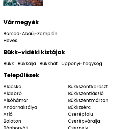
Vármegyék
Borsod-Abaúj-Zemplén
Heves
Bükk-vidéki kistájak
Bükk
Bükkalja
Bükkhát
Upponyi-hegység
Települések
Alacska
Bükkszentkereszt
Aldebrő
Bükkszentlászló
Alsóhámor
Bükkszentmárton
Andornaktálya
Bükkzsérc
Arló
Cserépfalu
Balaton
Cserépváralja
Bánhorváti
Csernely