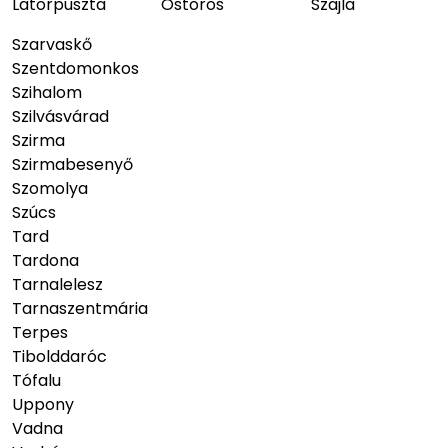
Latorpuszta
Ostoros
Szajla
Szarvaskő
Szentdomonkos
Szihalom
Szilvásvárad
Szirma
Szirmabesenyő
Szomolya
Szúcs
Tard
Tardona
Tarnalelesz
Tarnaszentmária
Terpes
Tibolddaróc
Tófalu
Uppony
Vadna