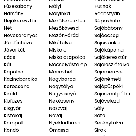
Füzesabony
Mályi
Putnok
Harsány
Mályinka
Radostyán
Hejőkeresztúr
Mezőkeresztes
Répáshuta
Hét
Mezőkövesd
Sajóbábony
Hevesaranyos
Mezőnyárád
Sajóecseg
Járdánháza
Mikófalva
Sajóivánka
Jávorkút
Miskolc
Sajókápolna
Kács
Miskolctapolca
Sajókeresztúr
Kál
Mocsolyástelep
Sajólászlófalva
Kápolna
Mónosbél
Sajómercse
Kazincbarcika
Nagybarca
Sajónémeti
Kerecsend
Nagytálya
Sajópüspöki
Királd
Nagyvisnyó
Sajószentpéter
Kisfüzes
Nekézseny
Sajóvelezd
Kisgyőr
Noszvaj
Sály
Kistokaj
Novaj
Sáta
Kompolt
Nyékládháza
Serényfalva
Kondó
Ómassa
Sirok