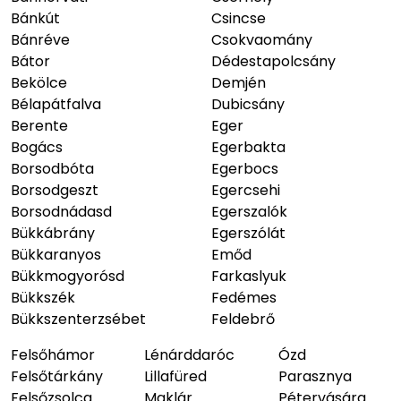
Bánkút
Csincse
Bánréve
Csokvaomány
Bátor
Dédestapolcsány
Bekölce
Demjén
Bélapátfalva
Dubicsány
Berente
Eger
Bogács
Egerbakta
Borsodbóta
Egerbocs
Borsodgeszt
Egercsehi
Borsodnádasd
Egerszalók
Bükkábrány
Egerszólát
Bükkaranyos
Emőd
Bükkmogyorósd
Farkaslyuk
Bükkszék
Fedémes
Bükkszenterzsébet
Feldebrő
Felsőhámor
Lénárddaróc
Ózd
Felsőtárkány
Lillafüred
Parasznya
Felsőzsolca
Maklár
Pétervására