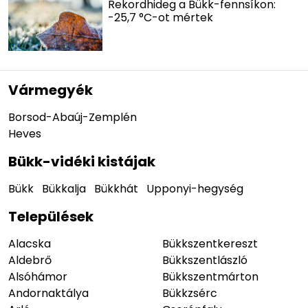
Rekordhideg a Bükk-fennsíkon:
-25,7 °C-ot mértek
Vármegyék
Borsod-Abaúj-Zemplén
Heves
Bükk-vidéki kistájak
Bükk
Bükkalja
Bükkhát
Upponyi-hegység
Települések
Alacska
Bükkszentkereszt
Aldebrő
Bükkszentlászló
Alsóhámor
Bükkszentmárton
Andornaktálya
Bükkzsérc