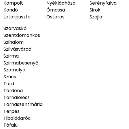
Kompolt
Nyékládháza
Serényfalva
Kondó
Ómassa
Sirok
Latorpuszta
Ostoros
Szajla
Szarvaskő
Szentdomonkos
Szihalom
Szilvásvárad
Szirma
Szirmabesenyő
Szomolya
Szúcs
Tard
Tardona
Tarnalelesz
Tarnaszentmária
Terpes
Tibolddaróc
Tófalu