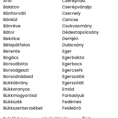
Arló
Cserépfalu
Balaton
Cserépváralja
Bánhorváti
Csernely
Bánkút
Csincse
Bánréve
Csokvaomány
Bátor
Dédestapolcsány
Bekölce
Demjén
Bélapátfalva
Dubicsány
Berente
Eger
Bogács
Egerbakta
Borsodbóta
Egerbocs
Borsodgeszt
Egercsehi
Borsodnádasd
Egerszalók
Bükkábrány
Egerszólát
Bükkaranyos
Emőd
Bükkmogyorósd
Farkaslyuk
Bükkszék
Fedémes
Bükkszenterzsébet
Feldebrő