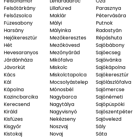
Felsőhámor
Lénárddaróc
Ózd
Felsőtárkány
Lillafüred
Parasznya
Felsőzsolca
Maklár
Pétervására
Füzesabony
Mályi
Putnok
Harsány
Mályinka
Radostyán
Hejőkeresztúr
Mezőkeresztes
Répáshuta
Hét
Mezőkövesd
Sajóbábony
Hevesaranyos
Mezőnyárád
Sajóecseg
Járdánháza
Mikófalva
Sajóivánka
Jávorkút
Miskolc
Sajókápolna
Kács
Miskolctapolca
Sajókeresztúr
Kál
Mocsolyástelep
Sajólászlófalva
Kápolna
Mónosbél
Sajómercse
Kazincbarcika
Nagybarca
Sajónémeti
Kerecsend
Nagytálya
Sajópüspöki
Királd
Nagyvisnyó
Sajószentpéter
Kisfüzes
Nekézseny
Sajóvelezd
Kisgyőr
Noszvaj
Sály
Kistokaj
Novaj
Sáta