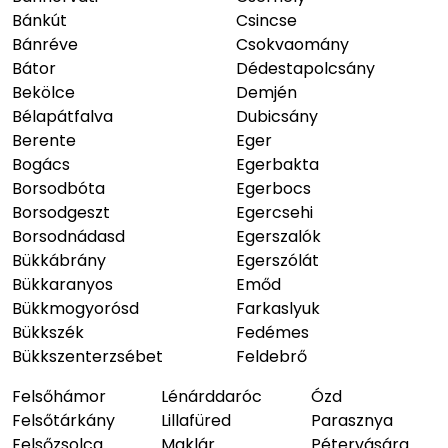
Bánkút
Csincse
Bánréve
Csokvaomány
Bátor
Dédestapolcsány
Bekölce
Demjén
Bélapátfalva
Dubicsány
Berente
Eger
Bogács
Egerbakta
Borsodbóta
Egerbocs
Borsodgeszt
Egercsehi
Borsodnádasd
Egerszalók
Bükkábrány
Egerszólát
Bükkaranyos
Emőd
Bükkmogyorósd
Farkaslyuk
Bükkszék
Fedémes
Bükkszenterzsébet
Feldebrő
Felsőhámor
Lénárddaróc
Ózd
Felsőtárkány
Lillafüred
Parasznya
Felsőzsolca
Maklár
Pétervására