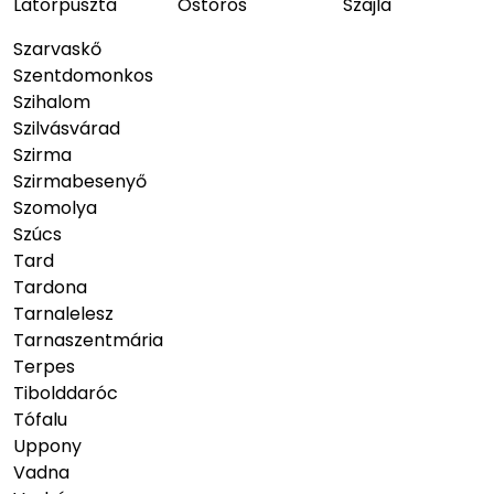
Latorpuszta
Ostoros
Szajla
Szarvaskő
Szentdomonkos
Szihalom
Szilvásvárad
Szirma
Szirmabesenyő
Szomolya
Szúcs
Tard
Tardona
Tarnalelesz
Tarnaszentmária
Terpes
Tibolddaróc
Tófalu
Uppony
Vadna