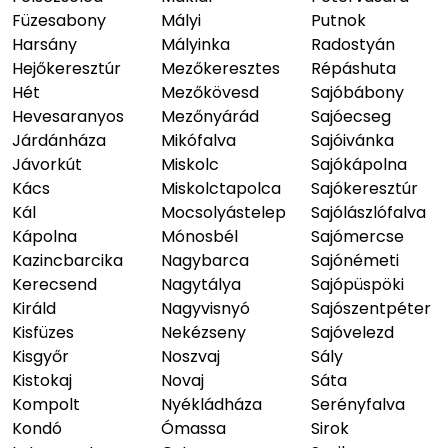
Füzesabony
Mályi
Putnok
Harsány
Mályinka
Radostyán
Hejőkeresztúr
Mezőkeresztes
Répáshuta
Hét
Mezőkövesd
Sajóbábony
Hevesaranyos
Mezőnyárád
Sajóecseg
Járdánháza
Mikófalva
Sajóivánka
Jávorkút
Miskolc
Sajókápolna
Kács
Miskolctapolca
Sajókeresztúr
Kál
Mocsolyástelep
Sajólászlófalva
Kápolna
Mónosbél
Sajómercse
Kazincbarcika
Nagybarca
Sajónémeti
Kerecsend
Nagytálya
Sajópüspöki
Királd
Nagyvisnyó
Sajószentpéter
Kisfüzes
Nekézseny
Sajóvelezd
Kisgyőr
Noszvaj
Sály
Kistokaj
Novaj
Sáta
Kompolt
Nyékládháza
Serényfalva
Kondó
Ómassa
Sirok