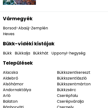
Vármegyék
Borsod-Abaúj-Zemplén
Heves
Bükk-vidéki kistájak
Bükk
Bükkalja
Bükkhát
Upponyi-hegység
Települések
Alacska
Bükkszentkereszt
Aldebrő
Bükkszentlászló
Alsóhámor
Bükkszentmárton
Andornaktálya
Bükkzsérc
Arló
Cserépfalu
Balaton
Cserépváralja
Bánhorváti
Csernely