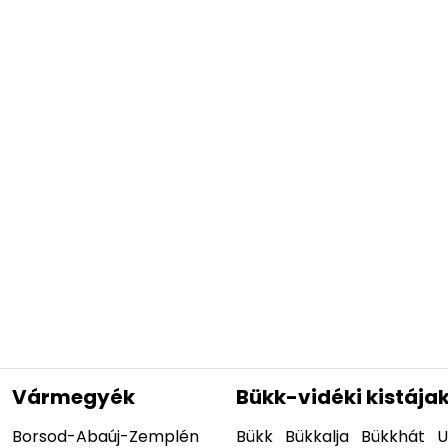
Vármegyék
Bükk-vidéki kistája
Borsod-Abaúj-Zemplén
Bükk
Bükkalja
Bükkhát
U