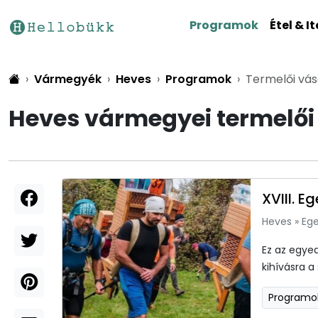
Programok
Étel & It
Vármegyék
Heves
Programok
Termelői vás
Heves vármegyei termelői
XVIII. E
Heves
»
Ege
Ez az egye
kihívásra a 
Programo