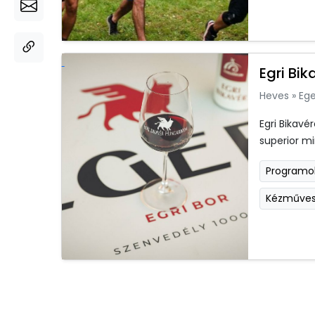
Egri Bi
Heves
»
Ege
Egri Bikavé
superior mi
Programo
Kézműve