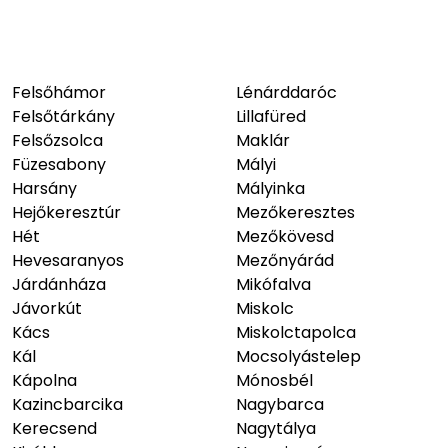
Felsőhámor
Lénárddaróc
Felsőtárkány
Lillafüred
Felsőzsolca
Maklár
Füzesabony
Mályi
Harsány
Mályinka
Hejőkeresztúr
Mezőkeresztes
Hét
Mezőkövesd
Hevesaranyos
Mezőnyárád
Járdánháza
Mikófalva
Jávorkút
Miskolc
Kács
Miskolctapolca
Kál
Mocsolyástelep
Kápolna
Mónosbél
Kazincbarcika
Nagybarca
Kerecsend
Nagytálya