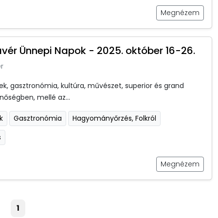
Megnézem
kavér Ünnepi Napok - 2025. október 16-26.
r
rek, gasztronómia, kultúra, művészet, superior és grand
nőségben, mellé az...
k
Gasztronómia
Hagyományőrzés, Folkról
s
Megnézem
1