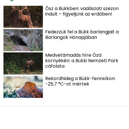
Ősz a Bükkben: vadászati szezon
indult – figyeljünk az erdőben!
Fedezzük fel a Bükk barlangjait a
Barlangok Hónapjában
Medvetámadás híre Ózd
környékén: a Bükki Nemzeti Park
cáfolata
Rekordhideg a Bükk-fennsíkon:
-25,7 °C-ot mértek