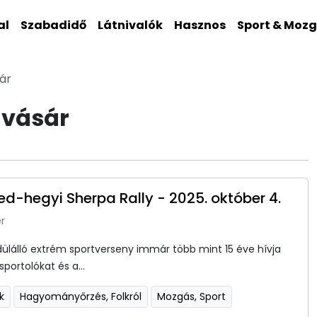
al
Szabadidő
Látnivalók
Hasznos
Sport & Moz
ár
 vásár
ged-hegyi Sherpa Rally - 2025. október 4.
r
dülálló extrém sportverseny immár több mint 15 éve hívja
sportolókat és a...
k
Hagyományőrzés, Folkról
Mozgás, Sport