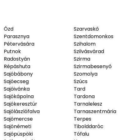
Ózd
Szarvaskő
Parasznya
Szentdomonkos
Pétervására
Szihalom
Putnok
Szilvásvárad
Radostyán
Szirma
Répáshuta
Szirmabesenyő
Sajóbábony
Szomolya
Sajóecseg
Szúcs
Sajóivánka
Tard
Sajókápolna
Tardona
Sajókeresztúr
Tarnalelesz
Sajólászlófalva
Tarnaszentmária
Sajómercse
Terpes
Sajónémeti
Tibolddaróc
Sajópüspöki
Tófalu