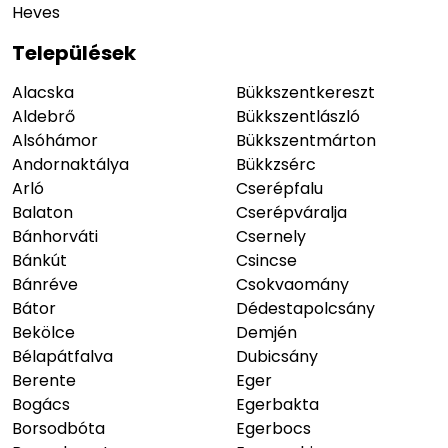
Heves
Települések
Alacska
Bükkszentkereszt
Aldebrő
Bükkszentlászló
Alsóhámor
Bükkszentmárton
Andornaktálya
Bükkzsérc
Arló
Cserépfalu
Balaton
Cserépváralja
Bánhorváti
Csernely
Bánkút
Csincse
Bánréve
Csokvaomány
Bátor
Dédestapolcsány
Bekölce
Demjén
Bélapátfalva
Dubicsány
Berente
Eger
Bogács
Egerbakta
Borsodbóta
Egerbocs