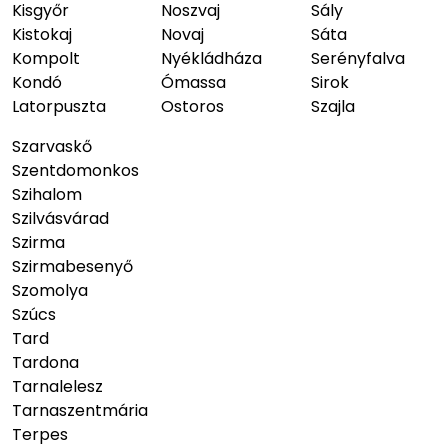
Kisgyőr
Noszvaj
Sály
Kistokaj
Novaj
Sáta
Kompolt
Nyékládháza
Serényfalva
Kondó
Ómassa
Sirok
Latorpuszta
Ostoros
Szajla
Szarvaskő
Szentdomonkos
Szihalom
Szilvásvárad
Szirma
Szirmabesenyő
Szomolya
Szúcs
Tard
Tardona
Tarnalelesz
Tarnaszentmária
Terpes