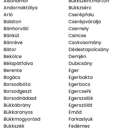
Alsóhámor
Bükkszentmárton
Andornaktálya
Bükkzsérc
Arló
Cserépfalu
Balaton
Cserépváralja
Bánhorváti
Csernely
Bánkút
Csincse
Bánréve
Csokvaomány
Bátor
Dédestapolcsány
Bekölce
Demjén
Bélapátfalva
Dubicsány
Berente
Eger
Bogács
Egerbakta
Borsodbóta
Egerbocs
Borsodgeszt
Egercsehi
Borsodnádasd
Egerszalók
Bükkábrány
Egerszólát
Bükkaranyos
Emőd
Bükkmogyorósd
Farkaslyuk
Bükkszék
Fedémes