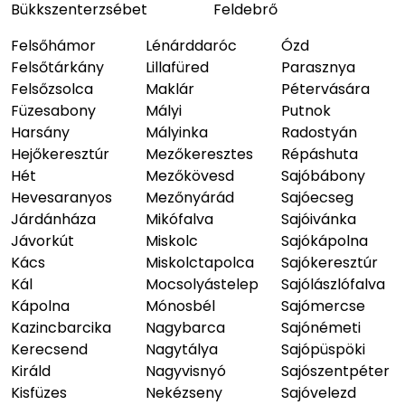
Bükkszenterzsébet
Feldebrő
Felsőhámor
Lénárddaróc
Ózd
Felsőtárkány
Lillafüred
Parasznya
Felsőzsolca
Maklár
Pétervására
Füzesabony
Mályi
Putnok
Harsány
Mályinka
Radostyán
Hejőkeresztúr
Mezőkeresztes
Répáshuta
Hét
Mezőkövesd
Sajóbábony
Hevesaranyos
Mezőnyárád
Sajóecseg
Járdánháza
Mikófalva
Sajóivánka
Jávorkút
Miskolc
Sajókápolna
Kács
Miskolctapolca
Sajókeresztúr
Kál
Mocsolyástelep
Sajólászlófalva
Kápolna
Mónosbél
Sajómercse
Kazincbarcika
Nagybarca
Sajónémeti
Kerecsend
Nagytálya
Sajópüspöki
Királd
Nagyvisnyó
Sajószentpéter
Kisfüzes
Nekézseny
Sajóvelezd