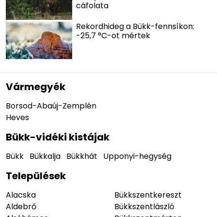
cáfolata
Rekordhideg a Bükk-fennsíkon:
-25,7 °C-ot mértek
Vármegyék
Borsod-Abaúj-Zemplén
Heves
Bükk-vidéki kistájak
Bükk
Bükkalja
Bükkhát
Upponyi-hegység
Települések
Alacska
Bükkszentkereszt
Aldebrő
Bükkszentlászló