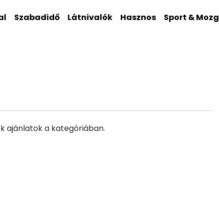
al
Szabadidő
Látnivalók
Hasznos
Sport & Moz
k ajánlatok a kategóriában.