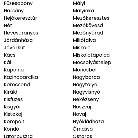
Füzesabony
Mályi
Harsány
Mályinka
Hejőkeresztúr
Mezőkeresztes
Hét
Mezőkövesd
Hevesaranyos
Mezőnyárád
Járdánháza
Mikófalva
Jávorkút
Miskolc
Kács
Miskolctapolca
Kál
Mocsolyástelep
Kápolna
Mónosbél
Kazincbarcika
Nagybarca
Kerecsend
Nagytálya
Királd
Nagyvisnyó
Kisfüzes
Nekézseny
Kisgyőr
Noszvaj
Kistokaj
Novaj
Kompolt
Nyékládháza
Kondó
Ómassa
Latorpuszta
Ostoros