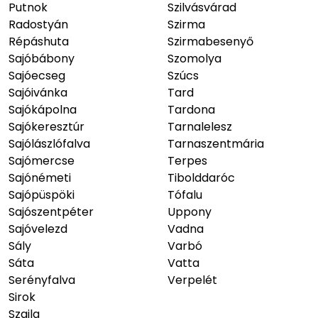
Putnok
Szilvásvárad
Radostyán
Szirma
Répáshuta
Szirmabesenyő
Sajóbábony
Szomolya
Sajóecseg
Szúcs
Sajóivánka
Tard
Sajókápolna
Tardona
Sajókeresztúr
Tarnalelesz
Sajólászlófalva
Tarnaszentmária
Sajómercse
Terpes
Sajónémeti
Tibolddaróc
Sajópüspöki
Tófalu
Sajószentpéter
Uppony
Sajóvelezd
Vadna
Sály
Varbó
Sáta
Vatta
Serényfalva
Verpelét
Sirok
Szajla