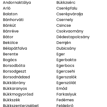
Andornaktálya
Bükkzsérc
Arló
Cserépfalu
Balaton
Cserépváralja
Bánhorváti
Csernely
Bánkút
Csincse
Bánréve
Csokvaomány
Bátor
Dédestapolcsány
Bekölce
Demjén
Bélapátfalva
Dubicsány
Berente
Eger
Bogács
Egerbakta
Borsodbóta
Egerbocs
Borsodgeszt
Egercsehi
Borsodnádasd
Egerszalók
Bükkábrány
Egerszólát
Bükkaranyos
Emőd
Bükkmogyorósd
Farkaslyuk
Bükkszék
Fedémes
Bükkszenterzsébet
Feldebrő