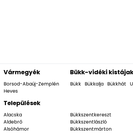
Vármegyék
Bükk-vidéki kistája
Borsod-Abaúj-Zemplén
Bükk
Bükkalja
Bükkhát
U
Heves
Települések
Alacska
Bükkszentkereszt
Aldebrő
Bükkszentlászló
Alsóhámor
Bükkszentmárton