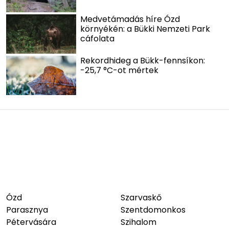
Medvetámadás híre Ózd
környékén: a Bükki Nemzeti Park
cáfolata
Rekordhideg a Bükk-fennsíkon:
-25,7 °C-ot mértek
Ózd
Szarvaskő
Parasznya
Szentdomonkos
Pétervására
Szihalom