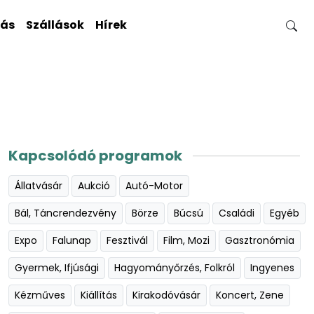
gás
Szállások
Hírek
Kapcsolódó programok
Állatvásár
Aukció
Autó-Motor
Bál, Táncrendezvény
Börze
Búcsú
Családi
Egyéb
Expo
Falunap
Fesztivál
Film, Mozi
Gasztronómia
Gyermek, Ifjúsági
Hagyományőrzés, Folkról
Ingyenes
Kézműves
Kiállítás
Kirakodóvásár
Koncert, Zene