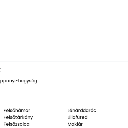
k
pponyi-hegység
Felsőhámor
Lénárddaróc
Felsőtárkány
Lillafüred
Felsőzsolca
Maklár