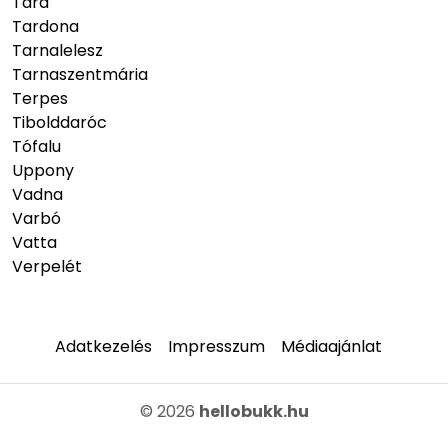
Tard
Tardona
Tarnalelesz
Tarnaszentmária
Terpes
Tibolddaróc
Tófalu
Uppony
Vadna
Varbó
Vatta
Verpelét
Adatkezelés
Impresszum
Médiaajánlat
© 2026
hellobukk.hu