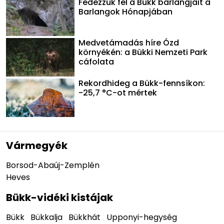
Fedezzük fel a Bükk barlangjait a
Barlangok Hónapjában
Medvetámadás híre Ózd
környékén: a Bükki Nemzeti Park
cáfolata
Rekordhideg a Bükk-fennsíkon:
-25,7 °C-ot mértek
Vármegyék
Borsod-Abaúj-Zemplén
Heves
Bükk-vidéki kistájak
Bükk
Bükkalja
Bükkhát
Upponyi-hegység