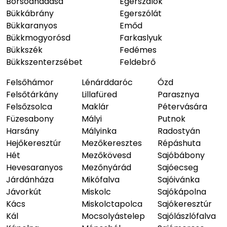
Borsodnádasd
Egerszalók
Bükkábrány
Egerszólát
Bükkaranyos
Emőd
Bükkmogyorósd
Farkaslyuk
Bükkszék
Fedémes
Bükkszenterzsébet
Feldebrő
Felsőhámor
Lénárddaróc
Ózd
Felsőtárkány
Lillafüred
Parasznya
Felsőzsolca
Maklár
Pétervására
Füzesabony
Mályi
Putnok
Harsány
Mályinka
Radostyán
Hejőkeresztúr
Mezőkeresztes
Répáshuta
Hét
Mezőkövesd
Sajóbábony
Hevesaranyos
Mezőnyárád
Sajóecseg
Járdánháza
Mikófalva
Sajóivánka
Jávorkút
Miskolc
Sajókápolna
Kács
Miskolctapolca
Sajókeresztúr
Kál
Mocsolyástelep
Sajólászlófalva