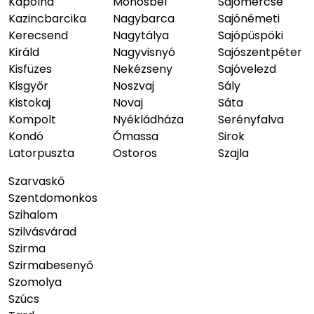
Kápolna
Mónosbél
Sajómercse
Kazincbarcika
Nagybarca
Sajónémeti
Kerecsend
Nagytálya
Sajópüspöki
Királd
Nagyvisnyó
Sajószentpéter
Kisfüzes
Nekézseny
Sajóvelezd
Kisgyőr
Noszvaj
Sály
Kistokaj
Novaj
Sáta
Kompolt
Nyékládháza
Serényfalva
Kondó
Ómassa
Sirok
Latorpuszta
Ostoros
Szajla
Szarvaskő
Szentdomonkos
Szihalom
Szilvásvárad
Szirma
Szirmabesenyő
Szomolya
Szúcs