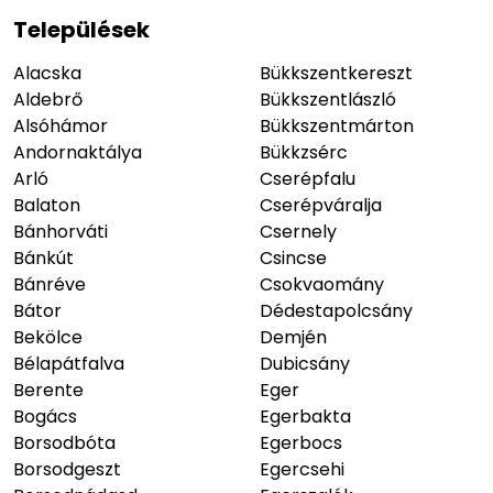
Települések
Alacska
Bükkszentkereszt
Aldebrő
Bükkszentlászló
Alsóhámor
Bükkszentmárton
Andornaktálya
Bükkzsérc
Arló
Cserépfalu
Balaton
Cserépváralja
Bánhorváti
Csernely
Bánkút
Csincse
Bánréve
Csokvaomány
Bátor
Dédestapolcsány
Bekölce
Demjén
Bélapátfalva
Dubicsány
Berente
Eger
Bogács
Egerbakta
Borsodbóta
Egerbocs
Borsodgeszt
Egercsehi