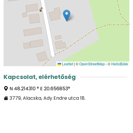
Leaflet
|
©
OpenStreetMap
- ©
HelloBükk
Kapcsolat, elérhetőség
N 48.214310 ° E 20.656853°
3779, Alacska, Ady Endre utca 18.