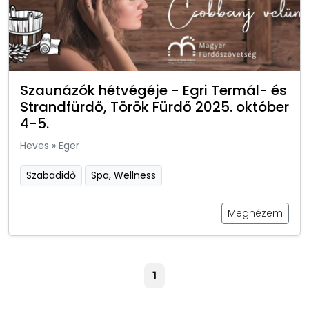
Szaunázók hétvégéje - Egri Termál- és
Strandfürdő, Török Fürdő 2025. október
4-5.
Heves
»
Eger
Szabadidő
Spa, Wellness
Megnézem
1