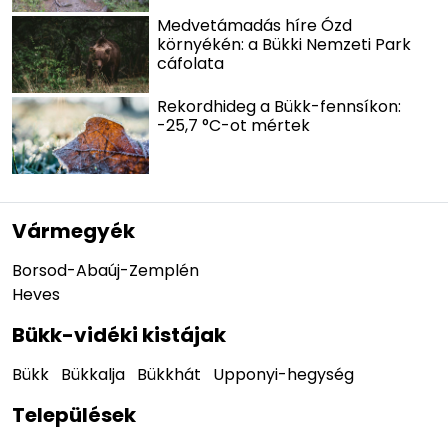
Medvetámadás híre Ózd
környékén: a Bükki Nemzeti Park
cáfolata
Rekordhideg a Bükk-fennsíkon:
-25,7 °C-ot mértek
Vármegyék
Borsod-Abaúj-Zemplén
Heves
Bükk-vidéki kistájak
Bükk
Bükkalja
Bükkhát
Upponyi-hegység
Települések