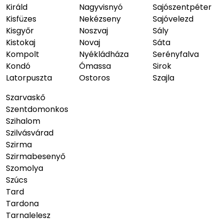
Királd
Nagyvisnyó
Sajószentpéter
Kisfüzes
Nekézseny
Sajóvelezd
Kisgyőr
Noszvaj
Sály
Kistokaj
Novaj
Sáta
Kompolt
Nyékládháza
Serényfalva
Kondó
Ómassa
Sirok
Latorpuszta
Ostoros
Szajla
Szarvaskő
Szentdomonkos
Szihalom
Szilvásvárad
Szirma
Szirmabesenyő
Szomolya
Szúcs
Tard
Tardona
Tarnalelesz