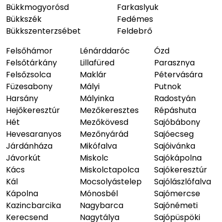
Bükkmogyorósd
Farkaslyuk
Bükkszék
Fedémes
Bükkszenterzsébet
Feldebrő
Felsőhámor
Lénárddaróc
Ózd
Felsőtárkány
Lillafüred
Parasznya
Felsőzsolca
Maklár
Pétervására
Füzesabony
Mályi
Putnok
Harsány
Mályinka
Radostyán
Hejőkeresztúr
Mezőkeresztes
Répáshuta
Hét
Mezőkövesd
Sajóbábony
Hevesaranyos
Mezőnyárád
Sajóecseg
Járdánháza
Mikófalva
Sajóivánka
Jávorkút
Miskolc
Sajókápolna
Kács
Miskolctapolca
Sajókeresztúr
Kál
Mocsolyástelep
Sajólászlófalva
Kápolna
Mónosbél
Sajómercse
Kazincbarcika
Nagybarca
Sajónémeti
Kerecsend
Nagytálya
Sajópüspöki