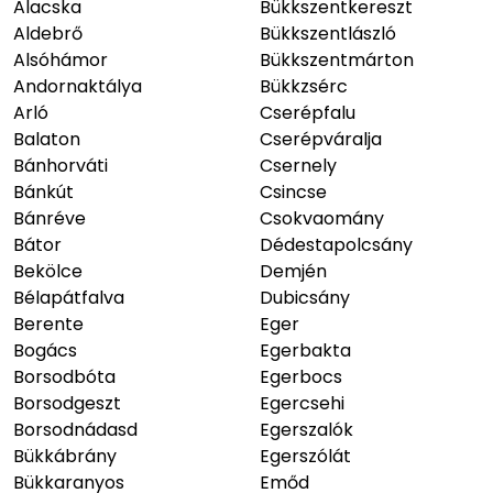
Alacska
Bükkszentkereszt
Aldebrő
Bükkszentlászló
Alsóhámor
Bükkszentmárton
Andornaktálya
Bükkzsérc
Arló
Cserépfalu
Balaton
Cserépváralja
Bánhorváti
Csernely
Bánkút
Csincse
Bánréve
Csokvaomány
Bátor
Dédestapolcsány
Bekölce
Demjén
Bélapátfalva
Dubicsány
Berente
Eger
Bogács
Egerbakta
Borsodbóta
Egerbocs
Borsodgeszt
Egercsehi
Borsodnádasd
Egerszalók
Bükkábrány
Egerszólát
Bükkaranyos
Emőd