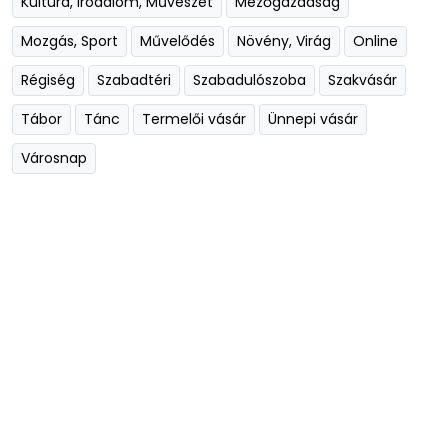
Kultúra, Irodalom, Művészet
Mezőgazdaság
Mozgás, Sport
Művelődés
Növény, Virág
Online
Régiség
Szabadtéri
Szabadulószoba
Szakvásár
Tábor
Tánc
Termelői vásár
Ünnepi vásár
Városnap