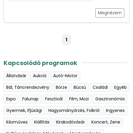
Megnézem
1
Kapcsolódó programok
Állatvásár
Aukció
Autó-Motor
Bál, Táncrendezvény
Börze
Búcsú
Családi
Egyéb
Expo
Falunap
Fesztivál
Film, Mozi
Gasztronómia
Gyermek, Ifjúsági
Hagyományőrzés, Folkról
Ingyenes
Kézműves
Kiállítás
Kirakodóvásár
Koncert, Zene