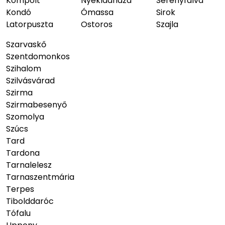
Kompolt
Nyékládháza
Serényfalva
Kondó
Ómassa
Sirok
Latorpuszta
Ostoros
Szajla
Szarvaskő
Szentdomonkos
Szihalom
Szilvásvárad
Szirma
Szirmabesenyő
Szomolya
Szúcs
Tard
Tardona
Tarnalelesz
Tarnaszentmária
Terpes
Tibolddaróc
Tófalu