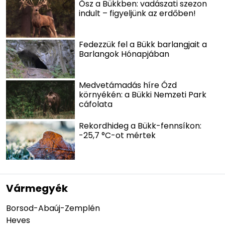
Ősz a Bükkben: vadászati szezon
indult – figyeljünk az erdőben!
Fedezzük fel a Bükk barlangjait a
Barlangok Hónapjában
Medvetámadás híre Ózd
környékén: a Bükki Nemzeti Park
cáfolata
Rekordhideg a Bükk-fennsíkon:
-25,7 °C-ot mértek
Vármegyék
Borsod-Abaúj-Zemplén
Heves