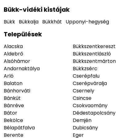
Bükk-vidéki kistájak
Bükk
Bükkalja
Bükkhát
Upponyi-hegység
Települések
Alacska
Bükkszentkereszt
Aldebrő
Bükkszentlászló
Alsóhámor
Bükkszentmárton
Andornaktálya
Bükkzsérc
Arló
Cserépfalu
Balaton
Cserépváralja
Bánhorváti
Csernely
Bánkút
Csincse
Bánréve
Csokvaomány
Bátor
Dédestapolcsány
Bekölce
Demjén
Bélapátfalva
Dubicsány
Berente
Eger