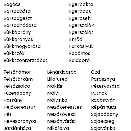
Bogács
Egerbakta
Borsodbóta
Egerbocs
Borsodgeszt
Egercsehi
Borsodnádasd
Egerszalók
Bükkábrány
Egerszólát
Bükkaranyos
Emőd
Bükkmogyorósd
Farkaslyuk
Bükkszék
Fedémes
Bükkszenterzsébet
Feldebrő
Felsőhámor
Lénárddaróc
Ózd
Felsőtárkány
Lillafüred
Parasznya
Felsőzsolca
Maklár
Pétervására
Füzesabony
Mályi
Putnok
Harsány
Mályinka
Radostyán
Hejőkeresztúr
Mezőkeresztes
Répáshuta
Hét
Mezőkövesd
Sajóbábony
Hevesaranyos
Mezőnyárád
Sajóecseg
Járdánháza
Mikófalva
Sajóivánka