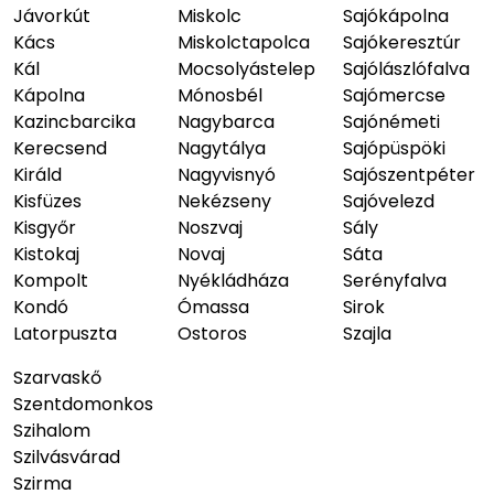
Jávorkút
Miskolc
Sajókápolna
Kács
Miskolctapolca
Sajókeresztúr
Kál
Mocsolyástelep
Sajólászlófalva
Kápolna
Mónosbél
Sajómercse
Kazincbarcika
Nagybarca
Sajónémeti
Kerecsend
Nagytálya
Sajópüspöki
Királd
Nagyvisnyó
Sajószentpéter
Kisfüzes
Nekézseny
Sajóvelezd
Kisgyőr
Noszvaj
Sály
Kistokaj
Novaj
Sáta
Kompolt
Nyékládháza
Serényfalva
Kondó
Ómassa
Sirok
Latorpuszta
Ostoros
Szajla
Szarvaskő
Szentdomonkos
Szihalom
Szilvásvárad
Szirma