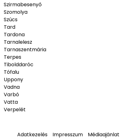
Szirmabesenyő
Szomolya
Szúcs
Tard
Tardona
Tarnalelesz
Tarnaszentmária
Terpes
Tibolddaróc
Tófalu
Uppony
Vadna
Varbó
Vatta
Verpelét
Adatkezelés
Impresszum
Médiaajánlat