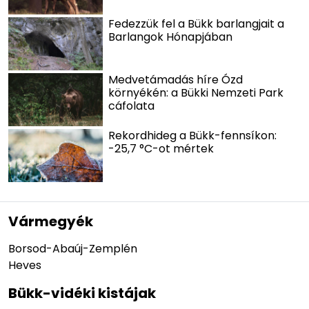
Fedezzük fel a Bükk barlangjait a
Barlangok Hónapjában
Medvetámadás híre Ózd
környékén: a Bükki Nemzeti Park
cáfolata
Rekordhideg a Bükk-fennsíkon:
-25,7 °C-ot mértek
Vármegyék
Borsod-Abaúj-Zemplén
Heves
Bükk-vidéki kistájak