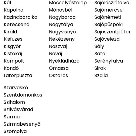
Kál
Mocsolyástelep
Sajólászlófalva
Kápolna
Mónosbél
Sajómercse
Kazincbarcika
Nagybarca
Sajónémeti
Kerecsend
Nagytálya
Sajópüspöki
Királd
Nagyvisnyó
Sajószentpéter
Kisfüzes
Nekézseny
Sajóvelezd
Kisgyőr
Noszvaj
Sály
Kistokaj
Novaj
Sáta
Kompolt
Nyékládháza
Serényfalva
Kondó
Ómassa
Sirok
Latorpuszta
Ostoros
Szajla
Szarvaskő
Szentdomonkos
Szihalom
Szilvásvárad
Szirma
Szirmabesenyő
Szomolya