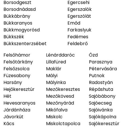
Borsodgeszt
Egercsehi
Borsodnádasd
Egerszalók
Bükkábrány
Egerszólát
Bükkaranyos
Emőd
Bükkmogyorósd
Farkaslyuk
Bükkszék
Fedémes
Bükkszenterzsébet
Feldebrő
Felsőhámor
Lénárddaróc
Ózd
Felsőtárkány
Lillafüred
Parasznya
Felsőzsolca
Maklár
Pétervására
Füzesabony
Mályi
Putnok
Harsány
Mályinka
Radostyán
Hejőkeresztúr
Mezőkeresztes
Répáshuta
Hét
Mezőkövesd
Sajóbábony
Hevesaranyos
Mezőnyárád
Sajóecseg
Járdánháza
Mikófalva
Sajóivánka
Jávorkút
Miskolc
Sajókápolna
Kács
Miskolctapolca
Sajókeresztúr