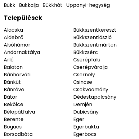
Bükk
Bükkalja
Bükkhát
Upponyi-hegység
Települések
Alacska
Bükkszentkereszt
Aldebrő
Bükkszentlászló
Alsóhámor
Bükkszentmárton
Andornaktálya
Bükkzsérc
Arló
Cserépfalu
Balaton
Cserépváralja
Bánhorváti
Csernely
Bánkút
Csincse
Bánréve
Csokvaomány
Bátor
Dédestapolcsány
Bekölce
Demjén
Bélapátfalva
Dubicsány
Berente
Eger
Bogács
Egerbakta
Borsodbóta
Egerbocs