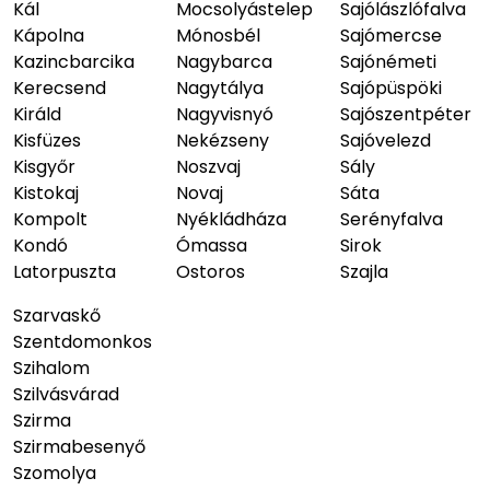
Kál
Mocsolyástelep
Sajólászlófalva
Kápolna
Mónosbél
Sajómercse
Kazincbarcika
Nagybarca
Sajónémeti
Kerecsend
Nagytálya
Sajópüspöki
Királd
Nagyvisnyó
Sajószentpéter
Kisfüzes
Nekézseny
Sajóvelezd
Kisgyőr
Noszvaj
Sály
Kistokaj
Novaj
Sáta
Kompolt
Nyékládháza
Serényfalva
Kondó
Ómassa
Sirok
Latorpuszta
Ostoros
Szajla
Szarvaskő
Szentdomonkos
Szihalom
Szilvásvárad
Szirma
Szirmabesenyő
Szomolya