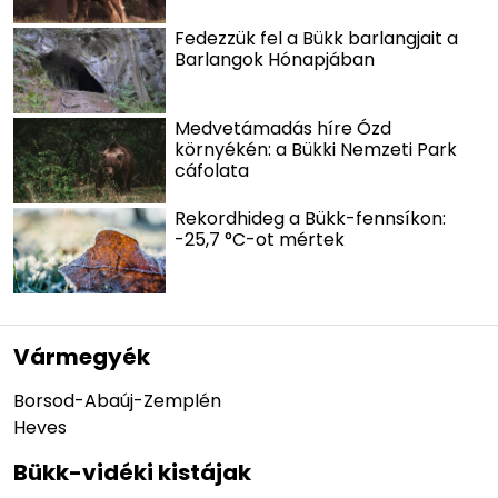
Fedezzük fel a Bükk barlangjait a
Barlangok Hónapjában
Medvetámadás híre Ózd
környékén: a Bükki Nemzeti Park
cáfolata
Rekordhideg a Bükk-fennsíkon:
-25,7 °C-ot mértek
Vármegyék
Borsod-Abaúj-Zemplén
Heves
Bükk-vidéki kistájak