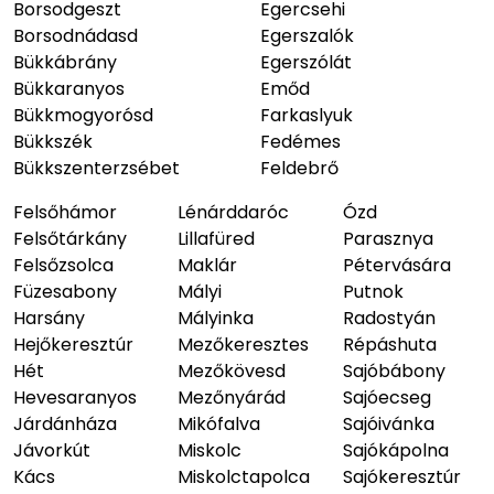
Borsodgeszt
Egercsehi
Borsodnádasd
Egerszalók
Bükkábrány
Egerszólát
Bükkaranyos
Emőd
Bükkmogyorósd
Farkaslyuk
Bükkszék
Fedémes
Bükkszenterzsébet
Feldebrő
Felsőhámor
Lénárddaróc
Ózd
Felsőtárkány
Lillafüred
Parasznya
Felsőzsolca
Maklár
Pétervására
Füzesabony
Mályi
Putnok
Harsány
Mályinka
Radostyán
Hejőkeresztúr
Mezőkeresztes
Répáshuta
Hét
Mezőkövesd
Sajóbábony
Hevesaranyos
Mezőnyárád
Sajóecseg
Járdánháza
Mikófalva
Sajóivánka
Jávorkút
Miskolc
Sajókápolna
Kács
Miskolctapolca
Sajókeresztúr