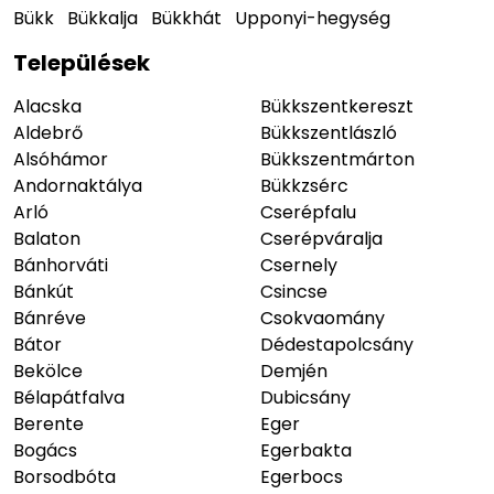
Bükk
Bükkalja
Bükkhát
Upponyi-hegység
Települések
Alacska
Bükkszentkereszt
Aldebrő
Bükkszentlászló
Alsóhámor
Bükkszentmárton
Andornaktálya
Bükkzsérc
Arló
Cserépfalu
Balaton
Cserépváralja
Bánhorváti
Csernely
Bánkút
Csincse
Bánréve
Csokvaomány
Bátor
Dédestapolcsány
Bekölce
Demjén
Bélapátfalva
Dubicsány
Berente
Eger
Bogács
Egerbakta
Borsodbóta
Egerbocs