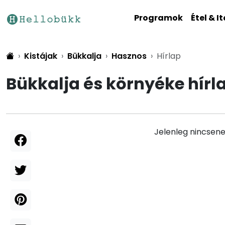
Programok
Étel & It
Kistájak
Bükkalja
Hasznos
Hírlap
Bükkalja és környéke hírl
Jelenleg nincsene