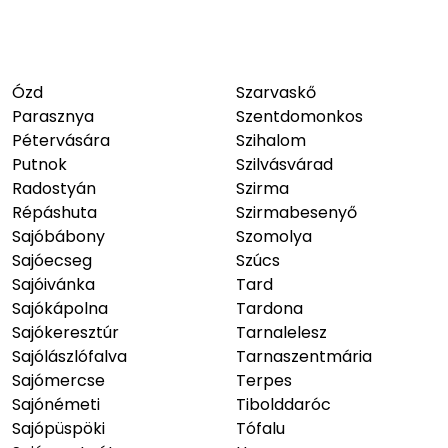
Ózd
Szarvaskő
Parasznya
Szentdomonkos
Pétervására
Szihalom
Putnok
Szilvásvárad
Radostyán
Szirma
Répáshuta
Szirmabesenyő
Sajóbábony
Szomolya
Sajóecseg
Szúcs
Sajóivánka
Tard
Sajókápolna
Tardona
Sajókeresztúr
Tarnalelesz
Sajólászlófalva
Tarnaszentmária
Sajómercse
Terpes
Sajónémeti
Tibolddaróc
Sajópüspöki
Tófalu