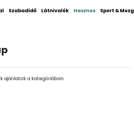
al
Szabadidő
Látnivalók
Hasznos
Sport & Moz
ap
k ajánlatok a kategóriában.