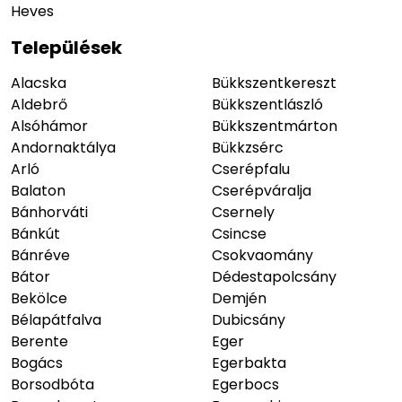
Heves
Települések
Alacska
Bükkszentkereszt
Aldebrő
Bükkszentlászló
Alsóhámor
Bükkszentmárton
Andornaktálya
Bükkzsérc
Arló
Cserépfalu
Balaton
Cserépváralja
Bánhorváti
Csernely
Bánkút
Csincse
Bánréve
Csokvaomány
Bátor
Dédestapolcsány
Bekölce
Demjén
Bélapátfalva
Dubicsány
Berente
Eger
Bogács
Egerbakta
Borsodbóta
Egerbocs