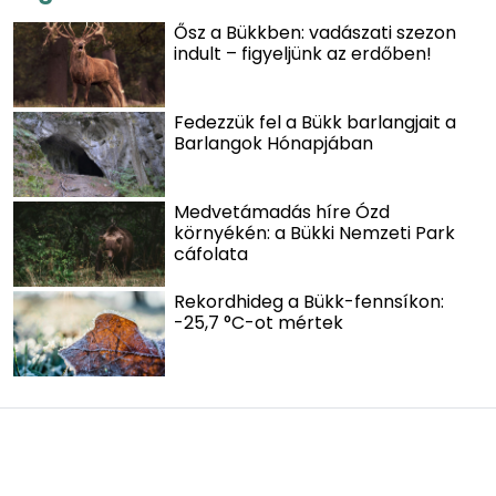
Ősz a Bükkben: vadászati szezon
indult – figyeljünk az erdőben!
Fedezzük fel a Bükk barlangjait a
Barlangok Hónapjában
Medvetámadás híre Ózd
környékén: a Bükki Nemzeti Park
cáfolata
Rekordhideg a Bükk-fennsíkon:
-25,7 °C-ot mértek