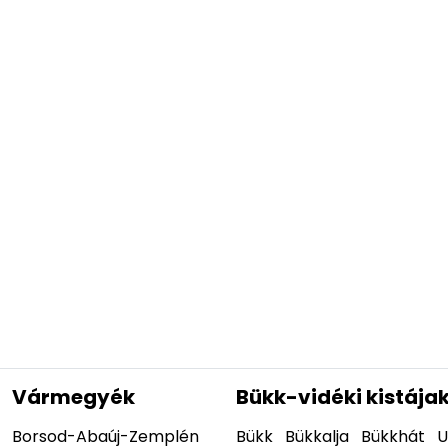
Vármegyék
Bükk-vidéki kistája
Borsod-Abaúj-Zemplén
Bükk
Bükkalja
Bükkhát
U