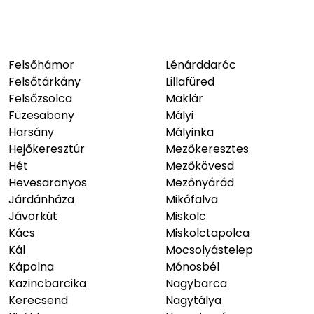
Felsőhámor
Lénárddaróc
Felsőtárkány
Lillafüred
Felsőzsolca
Maklár
Füzesabony
Mályi
Harsány
Mályinka
Hejőkeresztúr
Mezőkeresztes
Hét
Mezőkövesd
Hevesaranyos
Mezőnyárád
Járdánháza
Mikófalva
Jávorkút
Miskolc
Kács
Miskolctapolca
Kál
Mocsolyástelep
Kápolna
Mónosbél
Kazincbarcika
Nagybarca
Kerecsend
Nagytálya