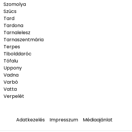
Szomolya
Szúcs
Tard
Tardona
Tarnalelesz
Tarnaszentmária
Terpes
Tibolddaróc
Tófalu
Uppony
Vadna
Varbó
Vatta
Verpelét
Adatkezelés
Impresszum
Médiaajánlat