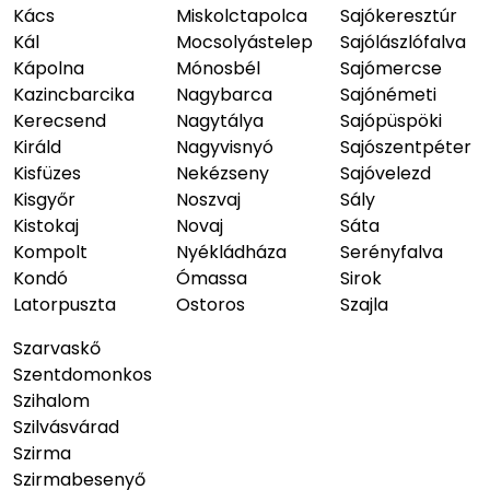
Kács
Miskolctapolca
Sajókeresztúr
Kál
Mocsolyástelep
Sajólászlófalva
Kápolna
Mónosbél
Sajómercse
Kazincbarcika
Nagybarca
Sajónémeti
Kerecsend
Nagytálya
Sajópüspöki
Királd
Nagyvisnyó
Sajószentpéter
Kisfüzes
Nekézseny
Sajóvelezd
Kisgyőr
Noszvaj
Sály
Kistokaj
Novaj
Sáta
Kompolt
Nyékládháza
Serényfalva
Kondó
Ómassa
Sirok
Latorpuszta
Ostoros
Szajla
Szarvaskő
Szentdomonkos
Szihalom
Szilvásvárad
Szirma
Szirmabesenyő