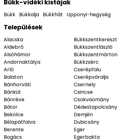
Bükk-vidéki kistájak
Bükk
Bükkalja
Bükkhát
Upponyi-hegység
Települések
Alacska
Bükkszentkereszt
Aldebrő
Bükkszentlászló
Alsóhámor
Bükkszentmárton
Andornaktálya
Bükkzsérc
Arló
Cserépfalu
Balaton
Cserépváralja
Bánhorváti
Csernely
Bánkút
Csincse
Bánréve
Csokvaomány
Bátor
Dédestapolcsány
Bekölce
Demjén
Bélapátfalva
Dubicsány
Berente
Eger
Bogács
Egerbakta