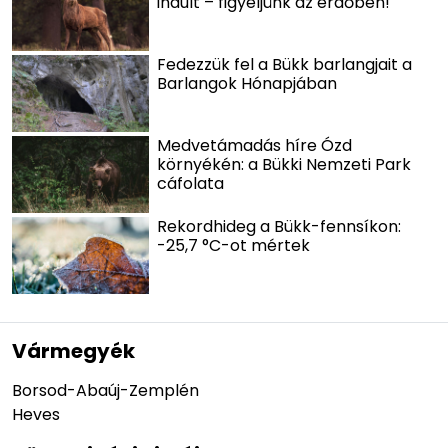
indult – figyeljünk az erdőben!
Fedezzük fel a Bükk barlangjait a
Barlangok Hónapjában
Medvetámadás híre Ózd
környékén: a Bükki Nemzeti Park
cáfolata
Rekordhideg a Bükk-fennsíkon:
-25,7 °C-ot mértek
Vármegyék
Borsod-Abaúj-Zemplén
Heves