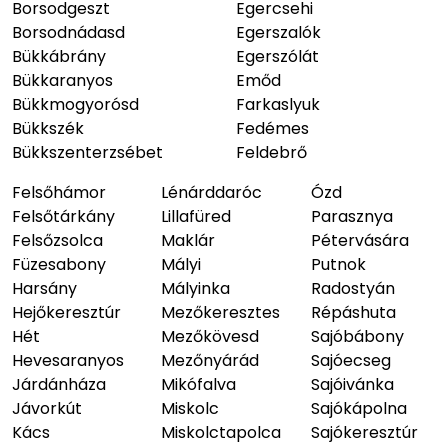
Borsodgeszt
Egercsehi
Borsodnádasd
Egerszalók
Bükkábrány
Egerszólát
Bükkaranyos
Emőd
Bükkmogyorósd
Farkaslyuk
Bükkszék
Fedémes
Bükkszenterzsébet
Feldebrő
Felsőhámor
Lénárddaróc
Ózd
Felsőtárkány
Lillafüred
Parasznya
Felsőzsolca
Maklár
Pétervására
Füzesabony
Mályi
Putnok
Harsány
Mályinka
Radostyán
Hejőkeresztúr
Mezőkeresztes
Répáshuta
Hét
Mezőkövesd
Sajóbábony
Hevesaranyos
Mezőnyárád
Sajóecseg
Járdánháza
Mikófalva
Sajóivánka
Jávorkút
Miskolc
Sajókápolna
Kács
Miskolctapolca
Sajókeresztúr