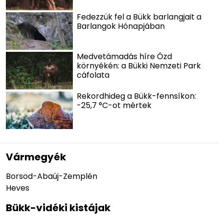
Fedezzük fel a Bükk barlangjait a
Barlangok Hónapjában
Medvetámadás híre Ózd
környékén: a Bükki Nemzeti Park
cáfolata
Rekordhideg a Bükk-fennsíkon:
-25,7 °C-ot mértek
Vármegyék
Borsod-Abaúj-Zemplén
Heves
Bükk-vidéki kistájak