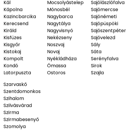
Kál
Mocsolyástelep
Sajólászlófalva
Kápolna
Mónosbél
Sajómercse
Kazincbarcika
Nagybarca
Sajónémeti
Kerecsend
Nagytálya
Sajópüspöki
Királd
Nagyvisnyó
Sajószentpéter
Kisfüzes
Nekézseny
Sajóvelezd
Kisgyőr
Noszvaj
Sály
Kistokaj
Novaj
Sáta
Kompolt
Nyékládháza
Serényfalva
Kondó
Ómassa
Sirok
Latorpuszta
Ostoros
Szajla
Szarvaskő
Szentdomonkos
Szihalom
Szilvásvárad
Szirma
Szirmabesenyő
Szomolya