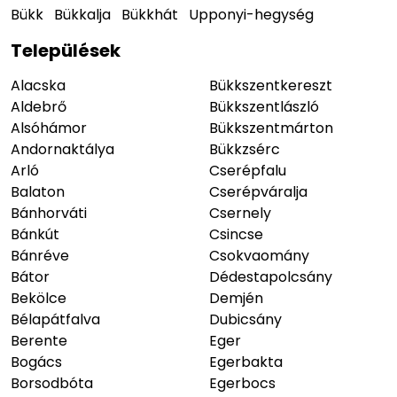
Bükk
Bükkalja
Bükkhát
Upponyi-hegység
Települések
Alacska
Bükkszentkereszt
Aldebrő
Bükkszentlászló
Alsóhámor
Bükkszentmárton
Andornaktálya
Bükkzsérc
Arló
Cserépfalu
Balaton
Cserépváralja
Bánhorváti
Csernely
Bánkút
Csincse
Bánréve
Csokvaomány
Bátor
Dédestapolcsány
Bekölce
Demjén
Bélapátfalva
Dubicsány
Berente
Eger
Bogács
Egerbakta
Borsodbóta
Egerbocs