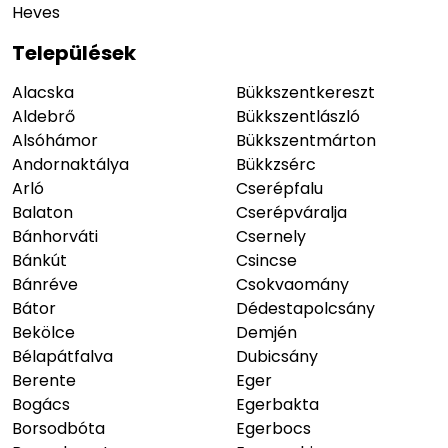
Heves
Települések
Alacska
Bükkszentkereszt
Aldebrő
Bükkszentlászló
Alsóhámor
Bükkszentmárton
Andornaktálya
Bükkzsérc
Arló
Cserépfalu
Balaton
Cserépváralja
Bánhorváti
Csernely
Bánkút
Csincse
Bánréve
Csokvaomány
Bátor
Dédestapolcsány
Bekölce
Demjén
Bélapátfalva
Dubicsány
Berente
Eger
Bogács
Egerbakta
Borsodbóta
Egerbocs