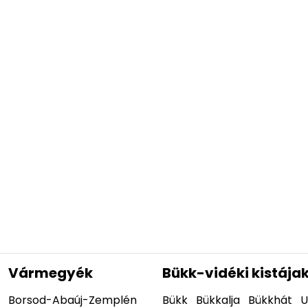
Vármegyék
Bükk-vidéki kistája
Borsod-Abaúj-Zemplén
Bükk
Bükkalja
Bükkhát
U