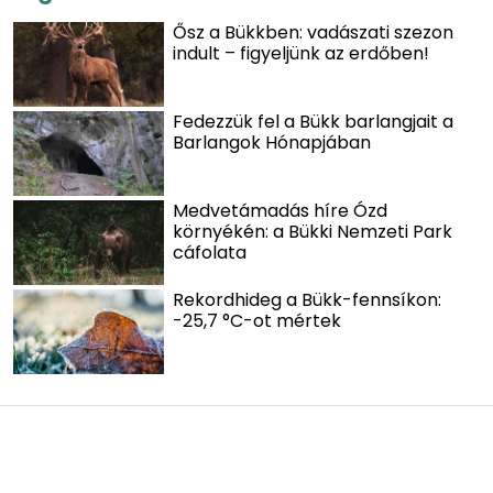
Ősz a Bükkben: vadászati szezon
indult – figyeljünk az erdőben!
Fedezzük fel a Bükk barlangjait a
Barlangok Hónapjában
Medvetámadás híre Ózd
környékén: a Bükki Nemzeti Park
cáfolata
Rekordhideg a Bükk-fennsíkon:
-25,7 °C-ot mértek