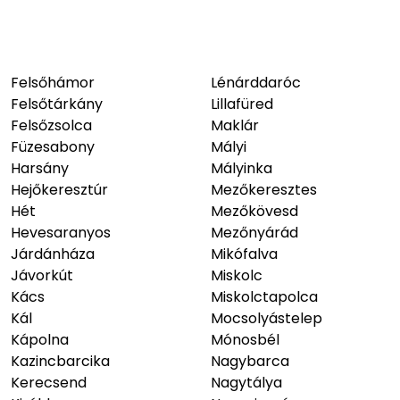
Felsőhámor
Lénárddaróc
Felsőtárkány
Lillafüred
Felsőzsolca
Maklár
Füzesabony
Mályi
Harsány
Mályinka
Hejőkeresztúr
Mezőkeresztes
Hét
Mezőkövesd
Hevesaranyos
Mezőnyárád
Járdánháza
Mikófalva
Jávorkút
Miskolc
Kács
Miskolctapolca
Kál
Mocsolyástelep
Kápolna
Mónosbél
Kazincbarcika
Nagybarca
Kerecsend
Nagytálya