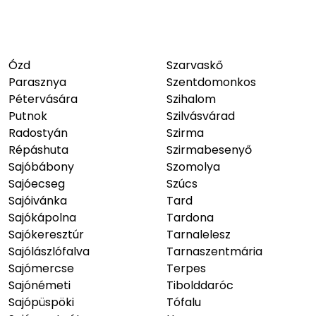
Ózd
Szarvaskő
Parasznya
Szentdomonkos
Pétervására
Szihalom
Putnok
Szilvásvárad
Radostyán
Szirma
Répáshuta
Szirmabesenyő
Sajóbábony
Szomolya
Sajóecseg
Szúcs
Sajóivánka
Tard
Sajókápolna
Tardona
Sajókeresztúr
Tarnalelesz
Sajólászlófalva
Tarnaszentmária
Sajómercse
Terpes
Sajónémeti
Tibolddaróc
Sajópüspöki
Tófalu