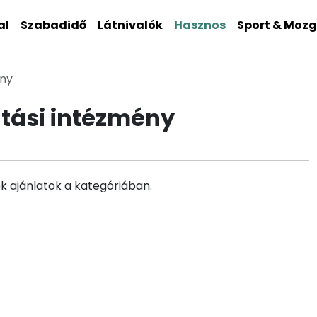
al
Szabadidő
Látnivalók
Hasznos
Sport & Moz
ény
atási intézmény
k ajánlatok a kategóriában.