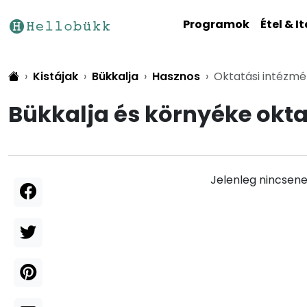
Programok
Étel & It
Kistájak
Bükkalja
Hasznos
Oktatási intézm
Bükkalja és környéke okt
Jelenleg nincsene