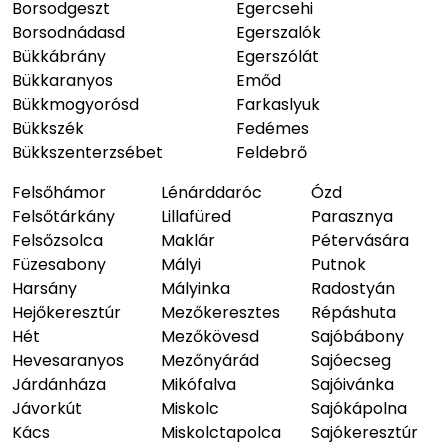
Borsodgeszt
Egercsehi
Borsodnádasd
Egerszalók
Bükkábrány
Egerszólát
Bükkaranyos
Emőd
Bükkmogyorósd
Farkaslyuk
Bükkszék
Fedémes
Bükkszenterzsébet
Feldebrő
Felsőhámor
Lénárddaróc
Ózd
Felsőtárkány
Lillafüred
Parasznya
Felsőzsolca
Maklár
Pétervására
Füzesabony
Mályi
Putnok
Harsány
Mályinka
Radostyán
Hejőkeresztúr
Mezőkeresztes
Répáshuta
Hét
Mezőkövesd
Sajóbábony
Hevesaranyos
Mezőnyárád
Sajóecseg
Járdánháza
Mikófalva
Sajóivánka
Jávorkút
Miskolc
Sajókápolna
Kács
Miskolctapolca
Sajókeresztúr