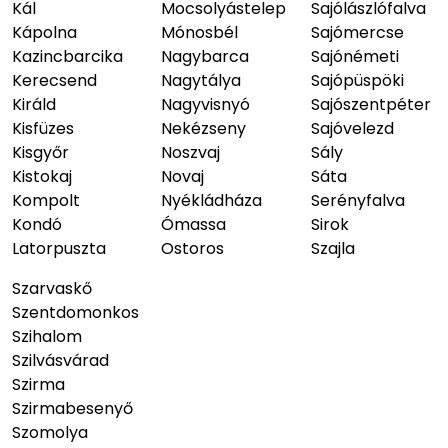
Kál
Mocsolyástelep
Sajólászlófalva
Kápolna
Mónosbél
Sajómercse
Kazincbarcika
Nagybarca
Sajónémeti
Kerecsend
Nagytálya
Sajópüspöki
Királd
Nagyvisnyó
Sajószentpéter
Kisfüzes
Nekézseny
Sajóvelezd
Kisgyőr
Noszvaj
Sály
Kistokaj
Novaj
Sáta
Kompolt
Nyékládháza
Serényfalva
Kondó
Ómassa
Sirok
Latorpuszta
Ostoros
Szajla
Szarvaskő
Szentdomonkos
Szihalom
Szilvásvárad
Szirma
Szirmabesenyő
Szomolya