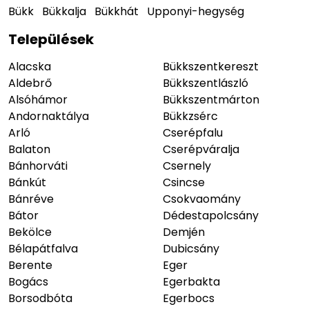
Bükk
Bükkalja
Bükkhát
Upponyi-hegység
Települések
Alacska
Bükkszentkereszt
Aldebrő
Bükkszentlászló
Alsóhámor
Bükkszentmárton
Andornaktálya
Bükkzsérc
Arló
Cserépfalu
Balaton
Cserépváralja
Bánhorváti
Csernely
Bánkút
Csincse
Bánréve
Csokvaomány
Bátor
Dédestapolcsány
Bekölce
Demjén
Bélapátfalva
Dubicsány
Berente
Eger
Bogács
Egerbakta
Borsodbóta
Egerbocs