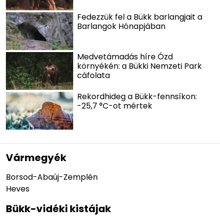
Fedezzük fel a Bükk barlangjait a
Barlangok Hónapjában
Medvetámadás híre Ózd
környékén: a Bükki Nemzeti Park
cáfolata
Rekordhideg a Bükk-fennsíkon:
-25,7 °C-ot mértek
Vármegyék
Borsod-Abaúj-Zemplén
Heves
Bükk-vidéki kistájak