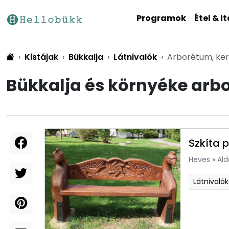
Programok
Étel & It
Kistájak
Bükkalja
Látnivalók
Arborétum, ker
Bükkalja és környéke arbo
Szkíta 
Heves
»
Ald
Látnivalók