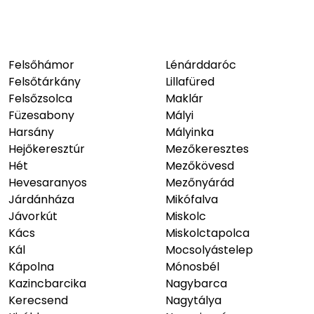
Felsőhámor
Lénárddaróc
Felsőtárkány
Lillafüred
Felsőzsolca
Maklár
Füzesabony
Mályi
Harsány
Mályinka
Hejőkeresztúr
Mezőkeresztes
Hét
Mezőkövesd
Hevesaranyos
Mezőnyárád
Járdánháza
Mikófalva
Jávorkút
Miskolc
Kács
Miskolctapolca
Kál
Mocsolyástelep
Kápolna
Mónosbél
Kazincbarcika
Nagybarca
Kerecsend
Nagytálya