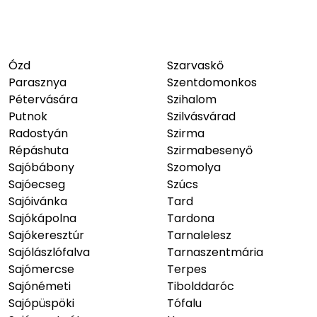
Ózd
Szarvaskő
Parasznya
Szentdomonkos
Pétervására
Szihalom
Putnok
Szilvásvárad
Radostyán
Szirma
Répáshuta
Szirmabesenyő
Sajóbábony
Szomolya
Sajóecseg
Szúcs
Sajóivánka
Tard
Sajókápolna
Tardona
Sajókeresztúr
Tarnalelesz
Sajólászlófalva
Tarnaszentmária
Sajómercse
Terpes
Sajónémeti
Tibolddaróc
Sajópüspöki
Tófalu