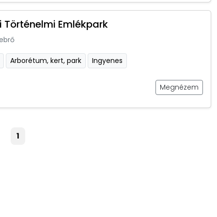
i Történelmi Emlékpark
ebrő
Arborétum, kert, park
Ingyenes
Megnézem
1