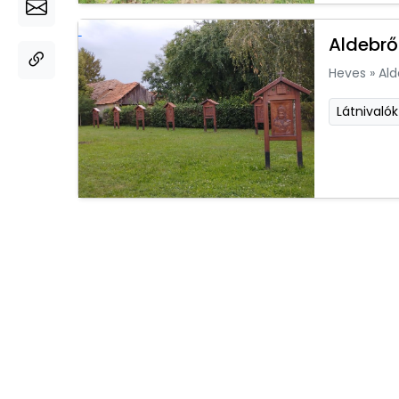
Aldebrő
Heves
»
Ald
Látnivalók