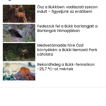
Ősz a Bükkben: vadászati szezon
indult – figyeljünk az erdőben!
Fedezzük fel a Bükk barlangjait a
Barlangok Hónapjában
Medvetámadás híre Ózd
környékén: a Bükki Nemzeti Park
cáfolata
Rekordhideg a Bükk-fennsíkon:
-25,7 °C-ot mértek