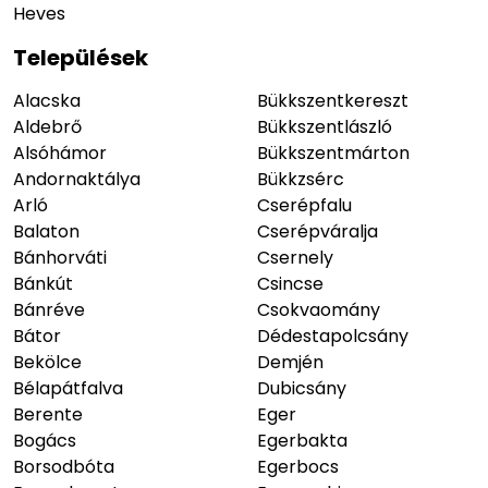
Heves
Települések
Alacska
Bükkszentkereszt
Aldebrő
Bükkszentlászló
Alsóhámor
Bükkszentmárton
Andornaktálya
Bükkzsérc
Arló
Cserépfalu
Balaton
Cserépváralja
Bánhorváti
Csernely
Bánkút
Csincse
Bánréve
Csokvaomány
Bátor
Dédestapolcsány
Bekölce
Demjén
Bélapátfalva
Dubicsány
Berente
Eger
Bogács
Egerbakta
Borsodbóta
Egerbocs