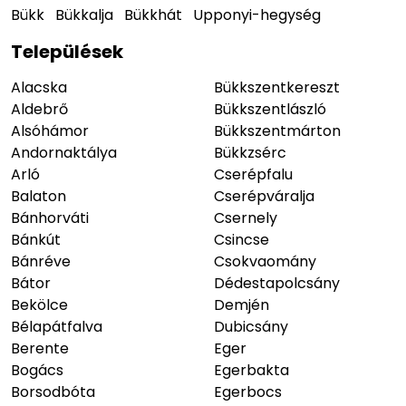
Bükk
Bükkalja
Bükkhát
Upponyi-hegység
Települések
Alacska
Bükkszentkereszt
Aldebrő
Bükkszentlászló
Alsóhámor
Bükkszentmárton
Andornaktálya
Bükkzsérc
Arló
Cserépfalu
Balaton
Cserépváralja
Bánhorváti
Csernely
Bánkút
Csincse
Bánréve
Csokvaomány
Bátor
Dédestapolcsány
Bekölce
Demjén
Bélapátfalva
Dubicsány
Berente
Eger
Bogács
Egerbakta
Borsodbóta
Egerbocs