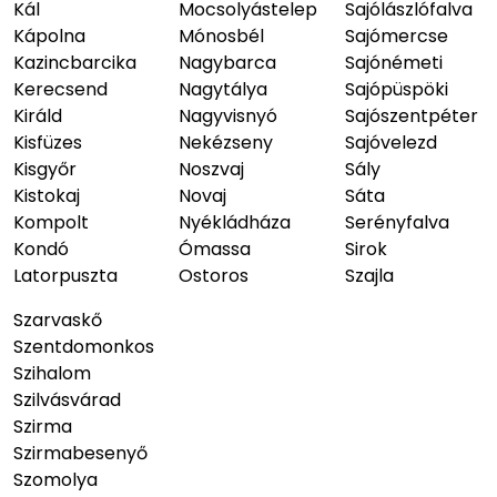
Kál
Mocsolyástelep
Sajólászlófalva
Kápolna
Mónosbél
Sajómercse
Kazincbarcika
Nagybarca
Sajónémeti
Kerecsend
Nagytálya
Sajópüspöki
Királd
Nagyvisnyó
Sajószentpéter
Kisfüzes
Nekézseny
Sajóvelezd
Kisgyőr
Noszvaj
Sály
Kistokaj
Novaj
Sáta
Kompolt
Nyékládháza
Serényfalva
Kondó
Ómassa
Sirok
Latorpuszta
Ostoros
Szajla
Szarvaskő
Szentdomonkos
Szihalom
Szilvásvárad
Szirma
Szirmabesenyő
Szomolya