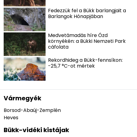
Fedezzük fel a Bükk barlangjait a
Barlangok Hónapjában
Medvetámadás híre Ózd
környékén: a Bükki Nemzeti Park
cáfolata
Rekordhideg a Bükk-fennsíkon:
-25,7 °C-ot mértek
Vármegyék
Borsod-Abaúj-Zemplén
Heves
Bükk-vidéki kistájak