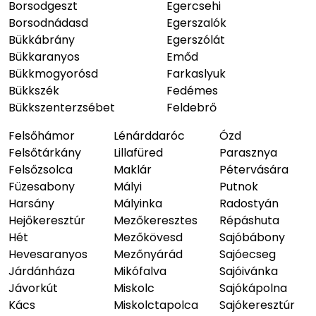
Borsodgeszt
Egercsehi
Borsodnádasd
Egerszalók
Bükkábrány
Egerszólát
Bükkaranyos
Emőd
Bükkmogyorósd
Farkaslyuk
Bükkszék
Fedémes
Bükkszenterzsébet
Feldebrő
Felsőhámor
Lénárddaróc
Ózd
Felsőtárkány
Lillafüred
Parasznya
Felsőzsolca
Maklár
Pétervására
Füzesabony
Mályi
Putnok
Harsány
Mályinka
Radostyán
Hejőkeresztúr
Mezőkeresztes
Répáshuta
Hét
Mezőkövesd
Sajóbábony
Hevesaranyos
Mezőnyárád
Sajóecseg
Járdánháza
Mikófalva
Sajóivánka
Jávorkút
Miskolc
Sajókápolna
Kács
Miskolctapolca
Sajókeresztúr