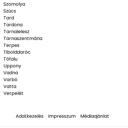
Szomolya
Szúcs
Tard
Tardona
Tarnalelesz
Tarnaszentmária
Terpes
Tibolddaróc
Tófalu
Uppony
Vadna
Varbó
Vatta
Verpelét
Adatkezelés
Impresszum
Médiaajánlat