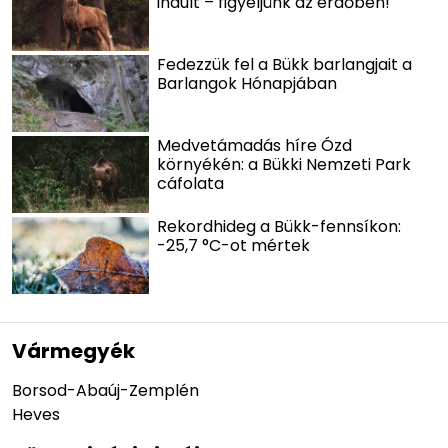
indult – figyeljünk az erdőben!
Fedezzük fel a Bükk barlangjait a
Barlangok Hónapjában
Medvetámadás híre Ózd
környékén: a Bükki Nemzeti Park
cáfolata
Rekordhideg a Bükk-fennsíkon:
-25,7 °C-ot mértek
Vármegyék
Borsod-Abaúj-Zemplén
Heves