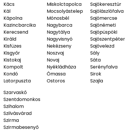
Kács
Miskolctapolca
Sajókeresztúr
Kál
Mocsolyástelep
Sajólászlófalva
Kápolna
Mónosbél
Sajómercse
Kazincbarcika
Nagybarca
Sajónémeti
Kerecsend
Nagytálya
Sajópüspöki
Királd
Nagyvisnyó
Sajószentpéter
Kisfüzes
Nekézseny
Sajóvelezd
Kisgyőr
Noszvaj
Sály
Kistokaj
Novaj
Sáta
Kompolt
Nyékládháza
Serényfalva
Kondó
Ómassa
Sirok
Latorpuszta
Ostoros
Szajla
Szarvaskő
Szentdomonkos
Szihalom
Szilvásvárad
Szirma
Szirmabesenyő