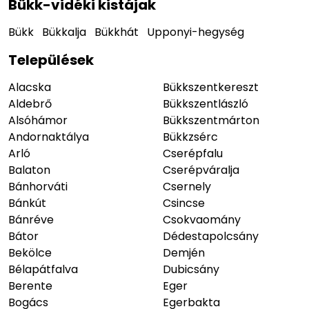
Bükk-vidéki kistájak
Bükk
Bükkalja
Bükkhát
Upponyi-hegység
Települések
Alacska
Bükkszentkereszt
Aldebrő
Bükkszentlászló
Alsóhámor
Bükkszentmárton
Andornaktálya
Bükkzsérc
Arló
Cserépfalu
Balaton
Cserépváralja
Bánhorváti
Csernely
Bánkút
Csincse
Bánréve
Csokvaomány
Bátor
Dédestapolcsány
Bekölce
Demjén
Bélapátfalva
Dubicsány
Berente
Eger
Bogács
Egerbakta