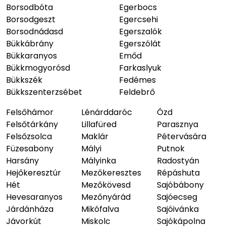
Borsodbóta
Egerbocs
Borsodgeszt
Egercsehi
Borsodnádasd
Egerszalók
Bükkábrány
Egerszólát
Bükkaranyos
Emőd
Bükkmogyorósd
Farkaslyuk
Bükkszék
Fedémes
Bükkszenterzsébet
Feldebrő
Felsőhámor
Lénárddaróc
Ózd
Felsőtárkány
Lillafüred
Parasznya
Felsőzsolca
Maklár
Pétervására
Füzesabony
Mályi
Putnok
Harsány
Mályinka
Radostyán
Hejőkeresztúr
Mezőkeresztes
Répáshuta
Hét
Mezőkövesd
Sajóbábony
Hevesaranyos
Mezőnyárád
Sajóecseg
Járdánháza
Mikófalva
Sajóivánka
Jávorkút
Miskolc
Sajókápolna