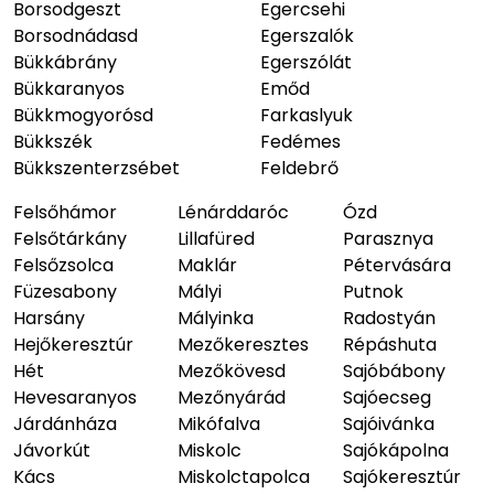
Borsodgeszt
Egercsehi
Borsodnádasd
Egerszalók
Bükkábrány
Egerszólát
Bükkaranyos
Emőd
Bükkmogyorósd
Farkaslyuk
Bükkszék
Fedémes
Bükkszenterzsébet
Feldebrő
Felsőhámor
Lénárddaróc
Ózd
Felsőtárkány
Lillafüred
Parasznya
Felsőzsolca
Maklár
Pétervására
Füzesabony
Mályi
Putnok
Harsány
Mályinka
Radostyán
Hejőkeresztúr
Mezőkeresztes
Répáshuta
Hét
Mezőkövesd
Sajóbábony
Hevesaranyos
Mezőnyárád
Sajóecseg
Járdánháza
Mikófalva
Sajóivánka
Jávorkút
Miskolc
Sajókápolna
Kács
Miskolctapolca
Sajókeresztúr