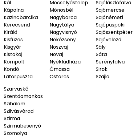
Kál
Mocsolyástelep
Sajólászlófalva
Kápolna
Mónosbél
Sajómercse
Kazincbarcika
Nagybarca
Sajónémeti
Kerecsend
Nagytálya
Sajópüspöki
Királd
Nagyvisnyó
Sajószentpéter
Kisfüzes
Nekézseny
Sajóvelezd
Kisgyőr
Noszvaj
Sály
Kistokaj
Novaj
Sáta
Kompolt
Nyékládháza
Serényfalva
Kondó
Ómassa
Sirok
Latorpuszta
Ostoros
Szajla
Szarvaskő
Szentdomonkos
Szihalom
Szilvásvárad
Szirma
Szirmabesenyő
Szomolya