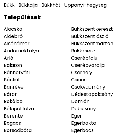
Bükk
Bükkalja
Bükkhát
Upponyi-hegység
Települések
Alacska
Bükkszentkereszt
Aldebrő
Bükkszentlászló
Alsóhámor
Bükkszentmárton
Andornaktálya
Bükkzsérc
Arló
Cserépfalu
Balaton
Cserépváralja
Bánhorváti
Csernely
Bánkút
Csincse
Bánréve
Csokvaomány
Bátor
Dédestapolcsány
Bekölce
Demjén
Bélapátfalva
Dubicsány
Berente
Eger
Bogács
Egerbakta
Borsodbóta
Egerbocs