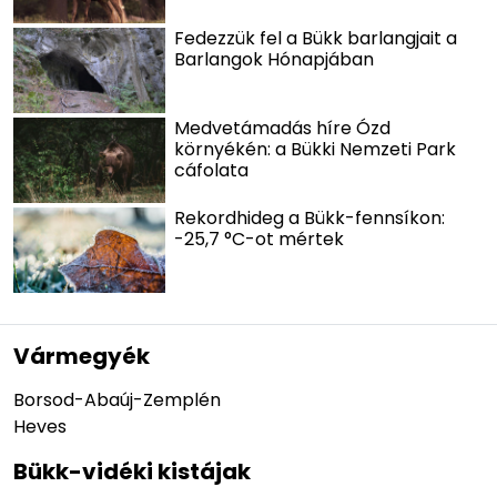
Fedezzük fel a Bükk barlangjait a
Barlangok Hónapjában
Medvetámadás híre Ózd
környékén: a Bükki Nemzeti Park
cáfolata
Rekordhideg a Bükk-fennsíkon:
-25,7 °C-ot mértek
Vármegyék
Borsod-Abaúj-Zemplén
Heves
Bükk-vidéki kistájak