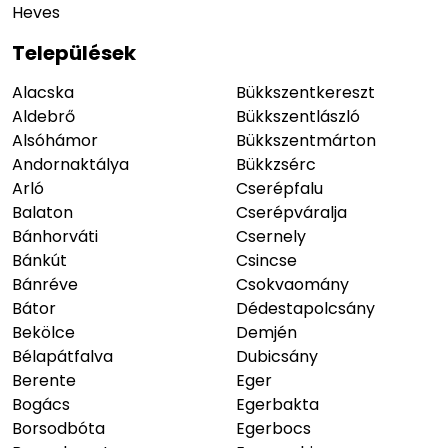
Heves
Települések
Alacska
Bükkszentkereszt
Aldebrő
Bükkszentlászló
Alsóhámor
Bükkszentmárton
Andornaktálya
Bükkzsérc
Arló
Cserépfalu
Balaton
Cserépváralja
Bánhorváti
Csernely
Bánkút
Csincse
Bánréve
Csokvaomány
Bátor
Dédestapolcsány
Bekölce
Demjén
Bélapátfalva
Dubicsány
Berente
Eger
Bogács
Egerbakta
Borsodbóta
Egerbocs