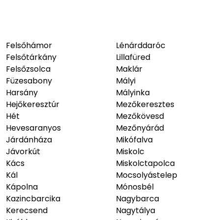
Felsőhámor
Lénárddaróc
Felsőtárkány
Lillafüred
Felsőzsolca
Maklár
Füzesabony
Mályi
Harsány
Mályinka
Hejőkeresztúr
Mezőkeresztes
Hét
Mezőkövesd
Hevesaranyos
Mezőnyárád
Járdánháza
Mikófalva
Jávorkút
Miskolc
Kács
Miskolctapolca
Kál
Mocsolyástelep
Kápolna
Mónosbél
Kazincbarcika
Nagybarca
Kerecsend
Nagytálya