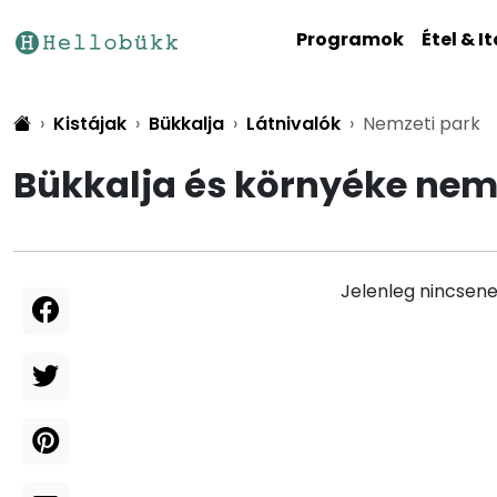
Programok
Étel & It
Kistájak
Bükkalja
Látnivalók
Nemzeti park
Bükkalja és környéke nem
Jelenleg nincsene