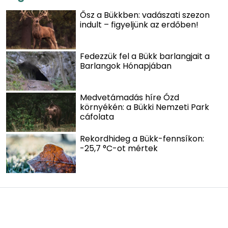
Ősz a Bükkben: vadászati szezon
indult – figyeljünk az erdőben!
Fedezzük fel a Bükk barlangjait a
Barlangok Hónapjában
Medvetámadás híre Ózd
környékén: a Bükki Nemzeti Park
cáfolata
Rekordhideg a Bükk-fennsíkon:
-25,7 °C-ot mértek