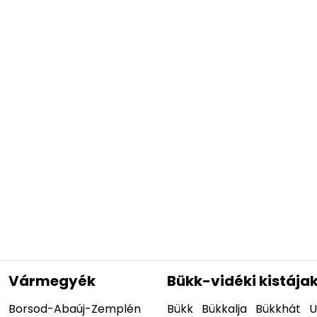
Vármegyék
Bükk-vidéki kistája
Borsod-Abaúj-Zemplén
Bükk
Bükkalja
Bükkhát
U