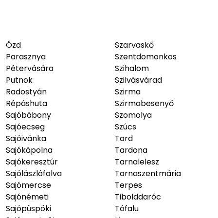
Ózd
Szarvaskő
Parasznya
Szentdomonkos
Pétervására
Szihalom
Putnok
Szilvásvárad
Radostyán
Szirma
Répáshuta
Szirmabesenyő
Sajóbábony
Szomolya
Sajóecseg
Szúcs
Sajóivánka
Tard
Sajókápolna
Tardona
Sajókeresztúr
Tarnalelesz
Sajólászlófalva
Tarnaszentmária
Sajómercse
Terpes
Sajónémeti
Tibolddaróc
Sajópüspöki
Tófalu