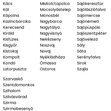
Kács
Miskolctapolca
Sajókeresztúr
Kál
Mocsolyástelep
Sajólászlófalva
Kápolna
Mónosbél
Sajómercse
Kazincbarcika
Nagybarca
Sajónémeti
Kerecsend
Nagytálya
Sajópüspöki
Királd
Nagyvisnyó
Sajószentpéter
Kisfüzes
Nekézseny
Sajóvelezd
Kisgyőr
Noszvaj
Sály
Kistokaj
Novaj
Sáta
Kompolt
Nyékládháza
Serényfalva
Kondó
Ómassa
Sirok
Latorpuszta
Ostoros
Szajla
Szarvaskő
Szentdomonkos
Szihalom
Szilvásvárad
Szirma
Szirmabesenyő