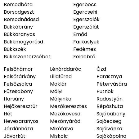
Borsodbóta
Egerbocs
Borsodgeszt
Egercsehi
Borsodnádasd
Egerszalók
Bükkábrány
Egerszólát
Bükkaranyos
Emőd
Bükkmogyorósd
Farkaslyuk
Bükkszék
Fedémes
Bükkszenterzsébet
Feldebrő
Felsőhámor
Lénárddaróc
Ózd
Felsőtárkány
Lillafüred
Parasznya
Felsőzsolca
Maklár
Pétervására
Füzesabony
Mályi
Putnok
Harsány
Mályinka
Radostyán
Hejőkeresztúr
Mezőkeresztes
Répáshuta
Hét
Mezőkövesd
Sajóbábony
Hevesaranyos
Mezőnyárád
Sajóecseg
Járdánháza
Mikófalva
Sajóivánka
Jávorkút
Miskolc
Sajókápolna