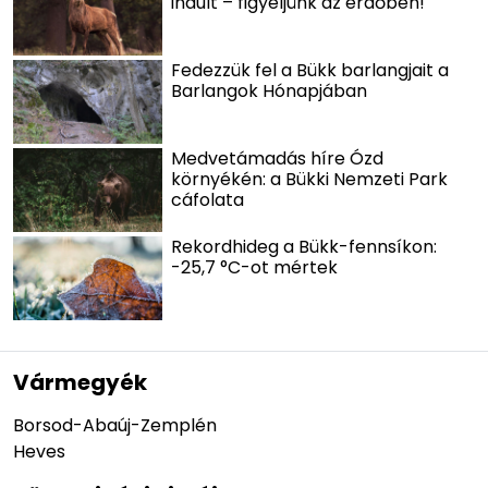
indult – figyeljünk az erdőben!
Fedezzük fel a Bükk barlangjait a
Barlangok Hónapjában
Medvetámadás híre Ózd
környékén: a Bükki Nemzeti Park
cáfolata
Rekordhideg a Bükk-fennsíkon:
-25,7 °C-ot mértek
Vármegyék
Borsod-Abaúj-Zemplén
Heves