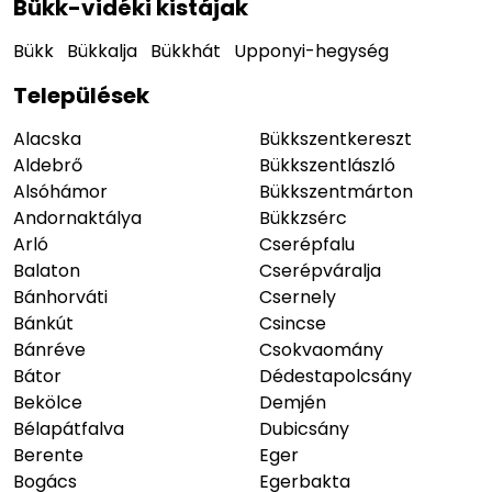
Bükk-vidéki kistájak
Bükk
Bükkalja
Bükkhát
Upponyi-hegység
Települések
Alacska
Bükkszentkereszt
Aldebrő
Bükkszentlászló
Alsóhámor
Bükkszentmárton
Andornaktálya
Bükkzsérc
Arló
Cserépfalu
Balaton
Cserépváralja
Bánhorváti
Csernely
Bánkút
Csincse
Bánréve
Csokvaomány
Bátor
Dédestapolcsány
Bekölce
Demjén
Bélapátfalva
Dubicsány
Berente
Eger
Bogács
Egerbakta