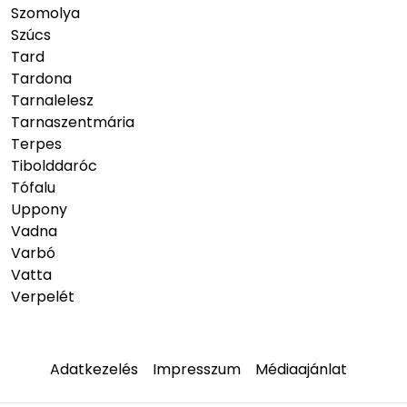
Szomolya
Szúcs
Tard
Tardona
Tarnalelesz
Tarnaszentmária
Terpes
Tibolddaróc
Tófalu
Uppony
Vadna
Varbó
Vatta
Verpelét
Adatkezelés
Impresszum
Médiaajánlat