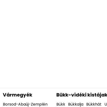
Vármegyék
Bükk-vidéki kistája
Borsod-Abaúj-Zemplén
Bükk
Bükkalja
Bükkhát
U