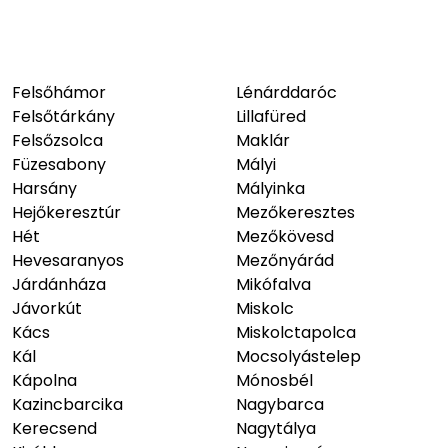
Felsőhámor
Lénárddaróc
Felsőtárkány
Lillafüred
Felsőzsolca
Maklár
Füzesabony
Mályi
Harsány
Mályinka
Hejőkeresztúr
Mezőkeresztes
Hét
Mezőkövesd
Hevesaranyos
Mezőnyárád
Járdánháza
Mikófalva
Jávorkút
Miskolc
Kács
Miskolctapolca
Kál
Mocsolyástelep
Kápolna
Mónosbél
Kazincbarcika
Nagybarca
Kerecsend
Nagytálya