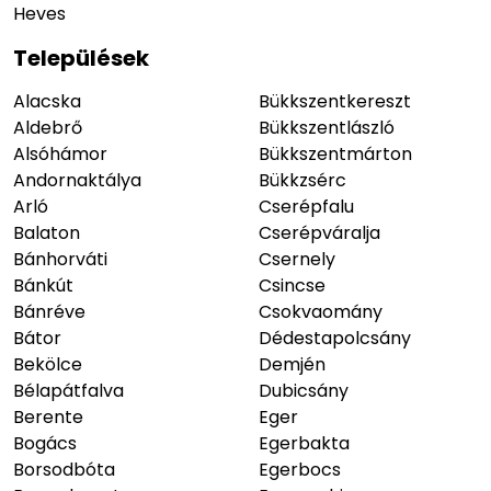
Heves
Települések
Alacska
Bükkszentkereszt
Aldebrő
Bükkszentlászló
Alsóhámor
Bükkszentmárton
Andornaktálya
Bükkzsérc
Arló
Cserépfalu
Balaton
Cserépváralja
Bánhorváti
Csernely
Bánkút
Csincse
Bánréve
Csokvaomány
Bátor
Dédestapolcsány
Bekölce
Demjén
Bélapátfalva
Dubicsány
Berente
Eger
Bogács
Egerbakta
Borsodbóta
Egerbocs