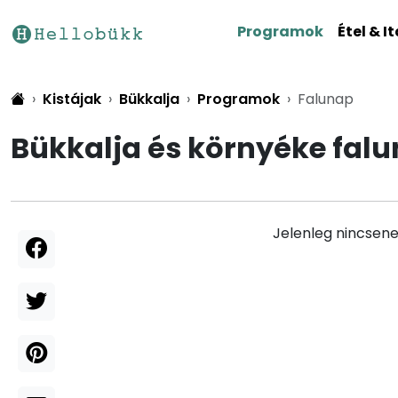
Programok
Étel & It
Kistájak
Bükkalja
Programok
Falunap
Bükkalja és környéke fal
Jelenleg nincsene