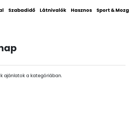
al
Szabadidő
Látnivalók
Hasznos
Sport & Moz
unap
k ajánlatok a kategóriában.