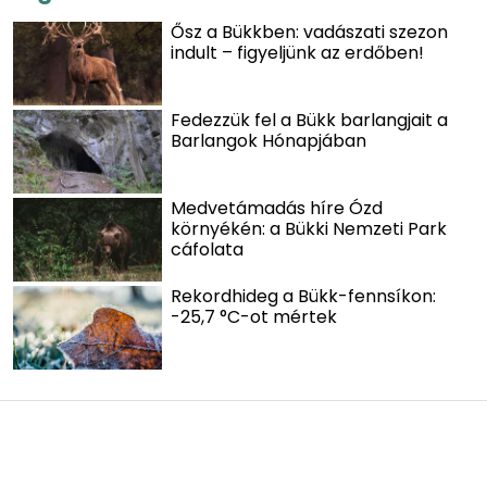
Ősz a Bükkben: vadászati szezon
indult – figyeljünk az erdőben!
Fedezzük fel a Bükk barlangjait a
Barlangok Hónapjában
Medvetámadás híre Ózd
környékén: a Bükki Nemzeti Park
cáfolata
Rekordhideg a Bükk-fennsíkon:
-25,7 °C-ot mértek