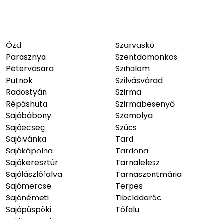
Ózd
Szarvaskő
Parasznya
Szentdomonkos
Pétervására
Szihalom
Putnok
Szilvásvárad
Radostyán
Szirma
Répáshuta
Szirmabesenyő
Sajóbábony
Szomolya
Sajóecseg
Szúcs
Sajóivánka
Tard
Sajókápolna
Tardona
Sajókeresztúr
Tarnalelesz
Sajólászlófalva
Tarnaszentmária
Sajómercse
Terpes
Sajónémeti
Tibolddaróc
Sajópüspöki
Tófalu