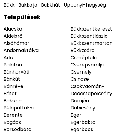
Bükk
Bükkalja
Bükkhát
Upponyi-hegység
Települések
Alacska
Bükkszentkereszt
Aldebrő
Bükkszentlászló
Alsóhámor
Bükkszentmárton
Andornaktálya
Bükkzsérc
Arló
Cserépfalu
Balaton
Cserépváralja
Bánhorváti
Csernely
Bánkút
Csincse
Bánréve
Csokvaomány
Bátor
Dédestapolcsány
Bekölce
Demjén
Bélapátfalva
Dubicsány
Berente
Eger
Bogács
Egerbakta
Borsodbóta
Egerbocs