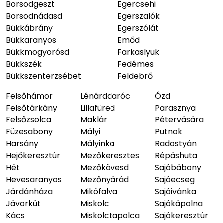
Borsodgeszt
Egercsehi
Borsodnádasd
Egerszalók
Bükkábrány
Egerszólát
Bükkaranyos
Emőd
Bükkmogyorósd
Farkaslyuk
Bükkszék
Fedémes
Bükkszenterzsébet
Feldebrő
Felsőhámor
Lénárddaróc
Ózd
Felsőtárkány
Lillafüred
Parasznya
Felsőzsolca
Maklár
Pétervására
Füzesabony
Mályi
Putnok
Harsány
Mályinka
Radostyán
Hejőkeresztúr
Mezőkeresztes
Répáshuta
Hét
Mezőkövesd
Sajóbábony
Hevesaranyos
Mezőnyárád
Sajóecseg
Járdánháza
Mikófalva
Sajóivánka
Jávorkút
Miskolc
Sajókápolna
Kács
Miskolctapolca
Sajókeresztúr