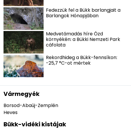
Fedezzük fel a Bükk barlangjait a
Barlangok Hónapjában
Medvetámadás híre Ózd
környékén: a Bükki Nemzeti Park
cáfolata
Rekordhideg a Bükk-fennsíkon:
-25,7 °C-ot mértek
Vármegyék
Borsod-Abaúj-Zemplén
Heves
Bükk-vidéki kistájak