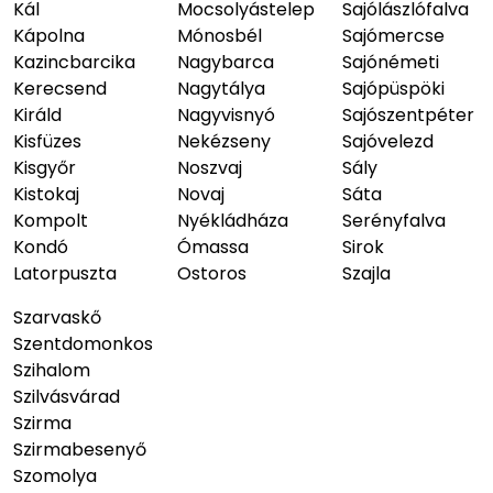
Kál
Mocsolyástelep
Sajólászlófalva
Kápolna
Mónosbél
Sajómercse
Kazincbarcika
Nagybarca
Sajónémeti
Kerecsend
Nagytálya
Sajópüspöki
Királd
Nagyvisnyó
Sajószentpéter
Kisfüzes
Nekézseny
Sajóvelezd
Kisgyőr
Noszvaj
Sály
Kistokaj
Novaj
Sáta
Kompolt
Nyékládháza
Serényfalva
Kondó
Ómassa
Sirok
Latorpuszta
Ostoros
Szajla
Szarvaskő
Szentdomonkos
Szihalom
Szilvásvárad
Szirma
Szirmabesenyő
Szomolya