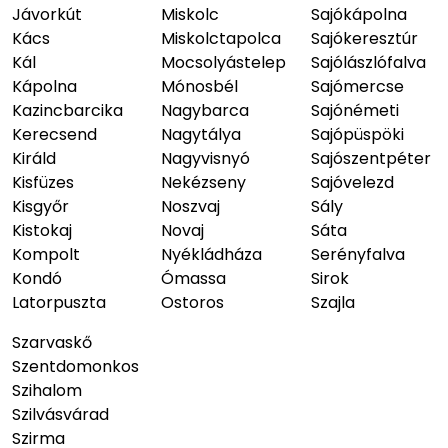
Jávorkút
Miskolc
Sajókápolna
Kács
Miskolctapolca
Sajókeresztúr
Kál
Mocsolyástelep
Sajólászlófalva
Kápolna
Mónosbél
Sajómercse
Kazincbarcika
Nagybarca
Sajónémeti
Kerecsend
Nagytálya
Sajópüspöki
Királd
Nagyvisnyó
Sajószentpéter
Kisfüzes
Nekézseny
Sajóvelezd
Kisgyőr
Noszvaj
Sály
Kistokaj
Novaj
Sáta
Kompolt
Nyékládháza
Serényfalva
Kondó
Ómassa
Sirok
Latorpuszta
Ostoros
Szajla
Szarvaskő
Szentdomonkos
Szihalom
Szilvásvárad
Szirma