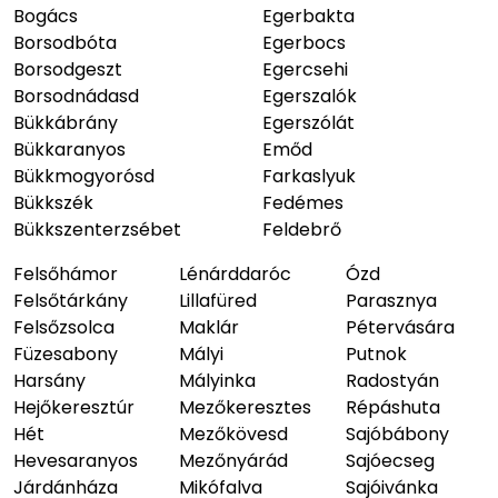
Bogács
Egerbakta
Borsodbóta
Egerbocs
Borsodgeszt
Egercsehi
Borsodnádasd
Egerszalók
Bükkábrány
Egerszólát
Bükkaranyos
Emőd
Bükkmogyorósd
Farkaslyuk
Bükkszék
Fedémes
Bükkszenterzsébet
Feldebrő
Felsőhámor
Lénárddaróc
Ózd
Felsőtárkány
Lillafüred
Parasznya
Felsőzsolca
Maklár
Pétervására
Füzesabony
Mályi
Putnok
Harsány
Mályinka
Radostyán
Hejőkeresztúr
Mezőkeresztes
Répáshuta
Hét
Mezőkövesd
Sajóbábony
Hevesaranyos
Mezőnyárád
Sajóecseg
Járdánháza
Mikófalva
Sajóivánka