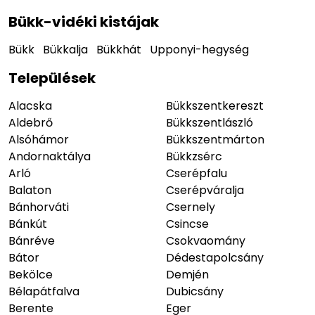
Bükk-vidéki kistájak
Bükk
Bükkalja
Bükkhát
Upponyi-hegység
Települések
Alacska
Bükkszentkereszt
Aldebrő
Bükkszentlászló
Alsóhámor
Bükkszentmárton
Andornaktálya
Bükkzsérc
Arló
Cserépfalu
Balaton
Cserépváralja
Bánhorváti
Csernely
Bánkút
Csincse
Bánréve
Csokvaomány
Bátor
Dédestapolcsány
Bekölce
Demjén
Bélapátfalva
Dubicsány
Berente
Eger