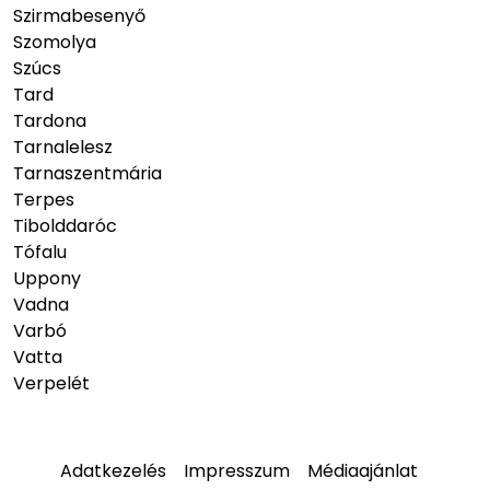
Szirmabesenyő
Szomolya
Szúcs
Tard
Tardona
Tarnalelesz
Tarnaszentmária
Terpes
Tibolddaróc
Tófalu
Uppony
Vadna
Varbó
Vatta
Verpelét
Adatkezelés
Impresszum
Médiaajánlat