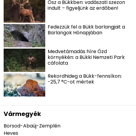
Ősz a Bükkben: vadászati szezon
indult – figyeljünk az erdőben!
Fedezzük fel a Bükk barlangjait a
Barlangok Hónapjában
Medvetámadás híre Ózd
környékén: a Bükki Nemzeti Park
cáfolata
Rekordhideg a Bükk-fennsíkon:
-25,7 °C-ot mértek
Vármegyék
Borsod-Abaúj-Zemplén
Heves