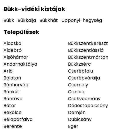
Bükk-vidéki kistájak
Bükk
Bükkalja
Bükkhát
Upponyi-hegység
Települések
Alacska
Bükkszentkereszt
Aldebrő
Bükkszentlászló
Alsóhámor
Bükkszentmárton
Andornaktálya
Bükkzsérc
Arló
Cserépfalu
Balaton
Cserépváralja
Bánhorváti
Csernely
Bánkút
Csincse
Bánréve
Csokvaomány
Bátor
Dédestapolcsány
Bekölce
Demjén
Bélapátfalva
Dubicsány
Berente
Eger