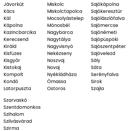
Jávorkút
Miskolc
Sajókápolna
Kács
Miskolctapolca
Sajókeresztúr
Kál
Mocsolyástelep
Sajólászlófalva
Kápolna
Mónosbél
Sajómercse
Kazincbarcika
Nagybarca
Sajónémeti
Kerecsend
Nagytálya
Sajópüspöki
Királd
Nagyvisnyó
Sajószentpéter
Kisfüzes
Nekézseny
Sajóvelezd
Kisgyőr
Noszvaj
Sály
Kistokaj
Novaj
Sáta
Kompolt
Nyékládháza
Serényfalva
Kondó
Ómassa
Sirok
Latorpuszta
Ostoros
Szajla
Szarvaskő
Szentdomonkos
Szihalom
Szilvásvárad
Szirma