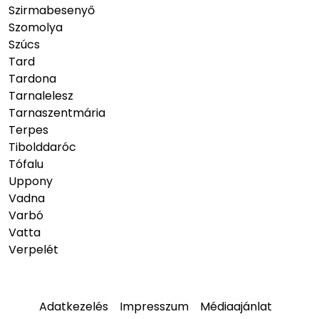
Szirmabesenyő
Szomolya
Szúcs
Tard
Tardona
Tarnalelesz
Tarnaszentmária
Terpes
Tibolddaróc
Tófalu
Uppony
Vadna
Varbó
Vatta
Verpelét
Adatkezelés
Impresszum
Médiaajánlat