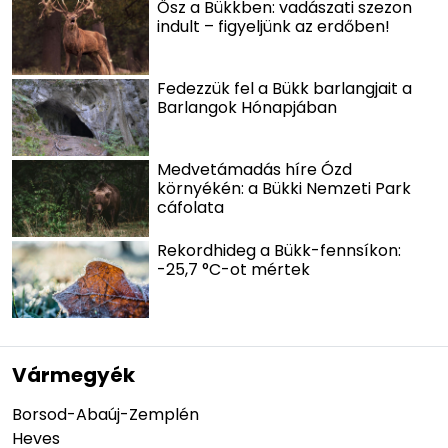
Ősz a Bükkben: vadászati szezon
indult – figyeljünk az erdőben!
Fedezzük fel a Bükk barlangjait a
Barlangok Hónapjában
Medvetámadás híre Ózd
környékén: a Bükki Nemzeti Park
cáfolata
Rekordhideg a Bükk-fennsíkon:
-25,7 °C-ot mértek
Vármegyék
Borsod-Abaúj-Zemplén
Heves