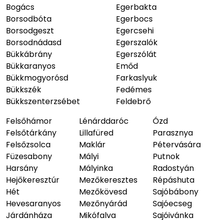
Bogács
Egerbakta
Borsodbóta
Egerbocs
Borsodgeszt
Egercsehi
Borsodnádasd
Egerszalók
Bükkábrány
Egerszólát
Bükkaranyos
Emőd
Bükkmogyorósd
Farkaslyuk
Bükkszék
Fedémes
Bükkszenterzsébet
Feldebrő
Felsőhámor
Lénárddaróc
Ózd
Felsőtárkány
Lillafüred
Parasznya
Felsőzsolca
Maklár
Pétervására
Füzesabony
Mályi
Putnok
Harsány
Mályinka
Radostyán
Hejőkeresztúr
Mezőkeresztes
Répáshuta
Hét
Mezőkövesd
Sajóbábony
Hevesaranyos
Mezőnyárád
Sajóecseg
Járdánháza
Mikófalva
Sajóivánka