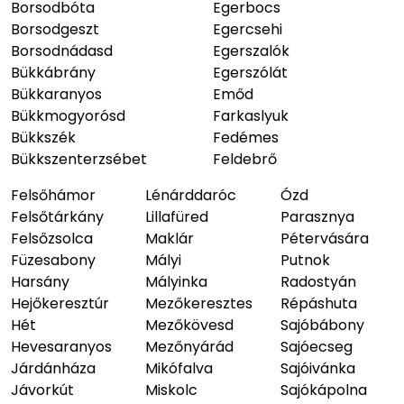
Borsodbóta
Egerbocs
Borsodgeszt
Egercsehi
Borsodnádasd
Egerszalók
Bükkábrány
Egerszólát
Bükkaranyos
Emőd
Bükkmogyorósd
Farkaslyuk
Bükkszék
Fedémes
Bükkszenterzsébet
Feldebrő
Felsőhámor
Lénárddaróc
Ózd
Felsőtárkány
Lillafüred
Parasznya
Felsőzsolca
Maklár
Pétervására
Füzesabony
Mályi
Putnok
Harsány
Mályinka
Radostyán
Hejőkeresztúr
Mezőkeresztes
Répáshuta
Hét
Mezőkövesd
Sajóbábony
Hevesaranyos
Mezőnyárád
Sajóecseg
Járdánháza
Mikófalva
Sajóivánka
Jávorkút
Miskolc
Sajókápolna