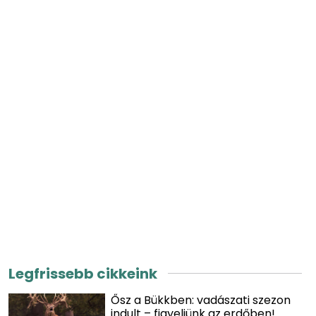
Legfrissebb cikkeink
Ősz a Bükkben: vadászati szezon
indult – figyeljünk az erdőben!