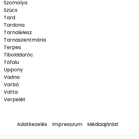
Szomolya
Szúcs
Tard
Tardona
Tarnalelesz
Tarnaszentmária
Terpes
Tibolddaróc
Tófalu
Uppony
Vadna
Varbó
Vatta
Verpelét
Adatkezelés
Impresszum
Médiaajánlat