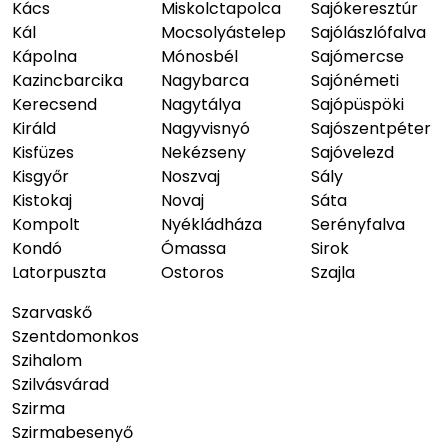
Kács
Miskolctapolca
Sajókeresztúr
Kál
Mocsolyástelep
Sajólászlófalva
Kápolna
Mónosbél
Sajómercse
Kazincbarcika
Nagybarca
Sajónémeti
Kerecsend
Nagytálya
Sajópüspöki
Királd
Nagyvisnyó
Sajószentpéter
Kisfüzes
Nekézseny
Sajóvelezd
Kisgyőr
Noszvaj
Sály
Kistokaj
Novaj
Sáta
Kompolt
Nyékládháza
Serényfalva
Kondó
Ómassa
Sirok
Latorpuszta
Ostoros
Szajla
Szarvaskő
Szentdomonkos
Szihalom
Szilvásvárad
Szirma
Szirmabesenyő