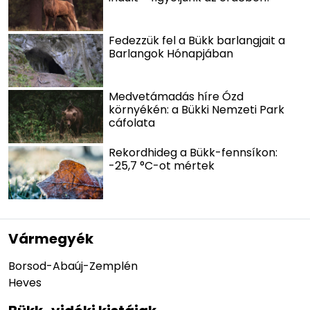
Fedezzük fel a Bükk barlangjait a
Barlangok Hónapjában
Medvetámadás híre Ózd
környékén: a Bükki Nemzeti Park
cáfolata
Rekordhideg a Bükk-fennsíkon:
-25,7 °C-ot mértek
Vármegyék
Borsod-Abaúj-Zemplén
Heves