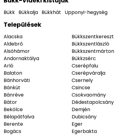
Bükk-vidéki kistájak
Bükk
Bükkalja
Bükkhát
Upponyi-hegység
Települések
Alacska
Bükkszentkereszt
Aldebrő
Bükkszentlászló
Alsóhámor
Bükkszentmárton
Andornaktálya
Bükkzsérc
Arló
Cserépfalu
Balaton
Cserépváralja
Bánhorváti
Csernely
Bánkút
Csincse
Bánréve
Csokvaomány
Bátor
Dédestapolcsány
Bekölce
Demjén
Bélapátfalva
Dubicsány
Berente
Eger
Bogács
Egerbakta