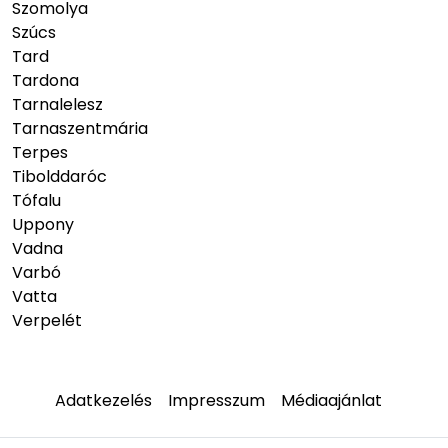
Szomolya
Szúcs
Tard
Tardona
Tarnalelesz
Tarnaszentmária
Terpes
Tibolddaróc
Tófalu
Uppony
Vadna
Varbó
Vatta
Verpelét
Adatkezelés
Impresszum
Médiaajánlat