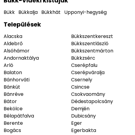
Bükk-vidéki kistájak
Bükk
Bükkalja
Bükkhát
Upponyi-hegység
Települések
Alacska
Bükkszentkereszt
Aldebrő
Bükkszentlászló
Alsóhámor
Bükkszentmárton
Andornaktálya
Bükkzsérc
Arló
Cserépfalu
Balaton
Cserépváralja
Bánhorváti
Csernely
Bánkút
Csincse
Bánréve
Csokvaomány
Bátor
Dédestapolcsány
Bekölce
Demjén
Bélapátfalva
Dubicsány
Berente
Eger
Bogács
Egerbakta