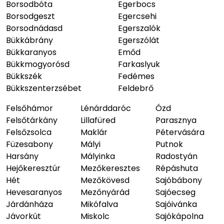
Borsodbóta
Egerbocs
Borsodgeszt
Egercsehi
Borsodnádasd
Egerszalók
Bükkábrány
Egerszólát
Bükkaranyos
Emőd
Bükkmogyorósd
Farkaslyuk
Bükkszék
Fedémes
Bükkszenterzsébet
Feldebrő
Felsőhámor
Lénárddaróc
Ózd
Felsőtárkány
Lillafüred
Parasznya
Felsőzsolca
Maklár
Pétervására
Füzesabony
Mályi
Putnok
Harsány
Mályinka
Radostyán
Hejőkeresztúr
Mezőkeresztes
Répáshuta
Hét
Mezőkövesd
Sajóbábony
Hevesaranyos
Mezőnyárád
Sajóecseg
Járdánháza
Mikófalva
Sajóivánka
Jávorkút
Miskolc
Sajókápolna