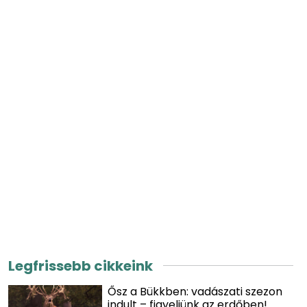
Legfrissebb cikkeink
Ősz a Bükkben: vadászati szezon
indult – figyeljünk az erdőben!