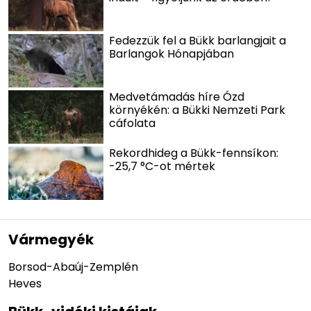
Fedezzük fel a Bükk barlangjait a
Barlangok Hónapjában
Medvetámadás híre Ózd
környékén: a Bükki Nemzeti Park
cáfolata
Rekordhideg a Bükk-fennsíkon:
-25,7 °C-ot mértek
Vármegyék
Borsod-Abaúj-Zemplén
Heves