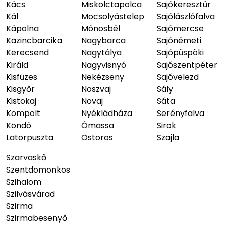
Kács
Miskolctapolca
Sajókeresztúr
Kál
Mocsolyástelep
Sajólászlófalva
Kápolna
Mónosbél
Sajómercse
Kazincbarcika
Nagybarca
Sajónémeti
Kerecsend
Nagytálya
Sajópüspöki
Királd
Nagyvisnyó
Sajószentpéter
Kisfüzes
Nekézseny
Sajóvelezd
Kisgyőr
Noszvaj
Sály
Kistokaj
Novaj
Sáta
Kompolt
Nyékládháza
Serényfalva
Kondó
Ómassa
Sirok
Latorpuszta
Ostoros
Szajla
Szarvaskő
Szentdomonkos
Szihalom
Szilvásvárad
Szirma
Szirmabesenyő