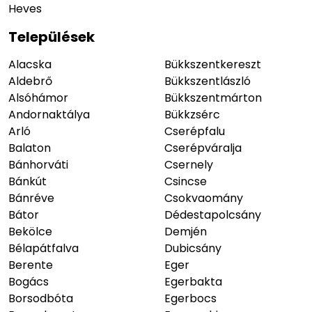
Heves
Települések
Alacska
Bükkszentkereszt
Aldebrő
Bükkszentlászló
Alsóhámor
Bükkszentmárton
Andornaktálya
Bükkzsérc
Arló
Cserépfalu
Balaton
Cserépváralja
Bánhorváti
Csernely
Bánkút
Csincse
Bánréve
Csokvaomány
Bátor
Dédestapolcsány
Bekölce
Demjén
Bélapátfalva
Dubicsány
Berente
Eger
Bogács
Egerbakta
Borsodbóta
Egerbocs