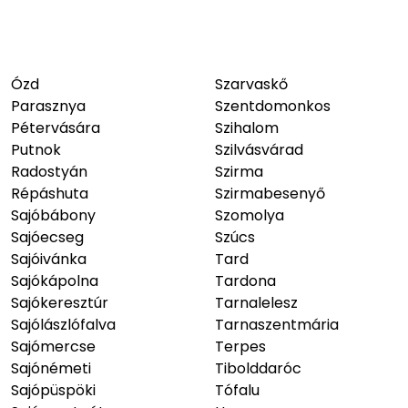
Ózd
Szarvaskő
Parasznya
Szentdomonkos
Pétervására
Szihalom
Putnok
Szilvásvárad
Radostyán
Szirma
Répáshuta
Szirmabesenyő
Sajóbábony
Szomolya
Sajóecseg
Szúcs
Sajóivánka
Tard
Sajókápolna
Tardona
Sajókeresztúr
Tarnalelesz
Sajólászlófalva
Tarnaszentmária
Sajómercse
Terpes
Sajónémeti
Tibolddaróc
Sajópüspöki
Tófalu