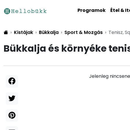
Programok
Étel & It
Kistájak
Bükkalja
Sport & Mozgás
Tenisz, S
Bükkalja és környéke teni
Jelenleg nincsene