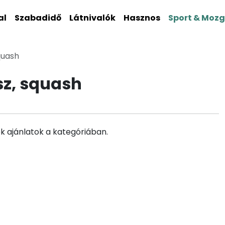
al
Szabadidő
Látnivalók
Hasznos
Sport & Moz
quash
sz, squash
k ajánlatok a kategóriában.