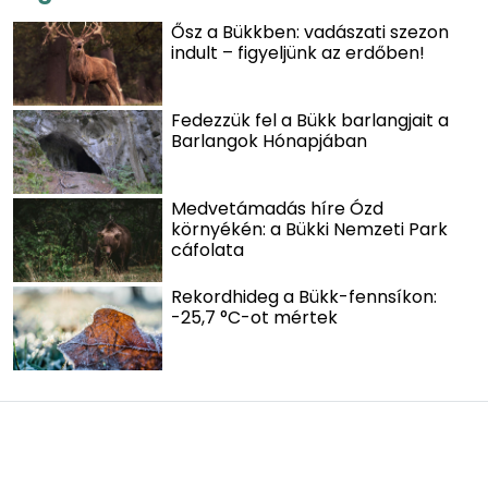
Ősz a Bükkben: vadászati szezon
indult – figyeljünk az erdőben!
Fedezzük fel a Bükk barlangjait a
Barlangok Hónapjában
Medvetámadás híre Ózd
környékén: a Bükki Nemzeti Park
cáfolata
Rekordhideg a Bükk-fennsíkon:
-25,7 °C-ot mértek