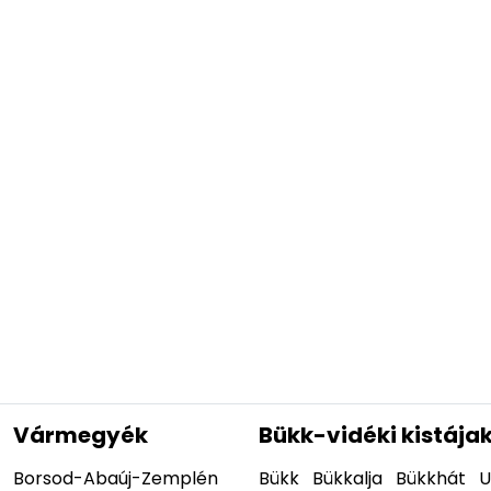
Vármegyék
Bükk-vidéki kistája
Borsod-Abaúj-Zemplén
Bükk
Bükkalja
Bükkhát
U