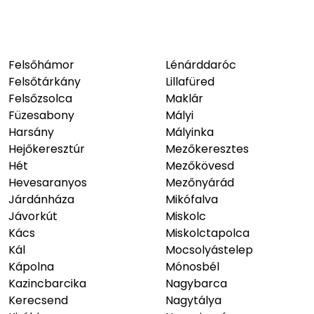
Felsőhámor
Lénárddaróc
Felsőtárkány
Lillafüred
Felsőzsolca
Maklár
Füzesabony
Mályi
Harsány
Mályinka
Hejőkeresztúr
Mezőkeresztes
Hét
Mezőkövesd
Hevesaranyos
Mezőnyárád
Járdánháza
Mikófalva
Jávorkút
Miskolc
Kács
Miskolctapolca
Kál
Mocsolyástelep
Kápolna
Mónosbél
Kazincbarcika
Nagybarca
Kerecsend
Nagytálya