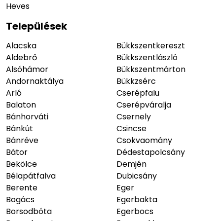
Heves
Települések
Alacska
Bükkszentkereszt
Aldebrő
Bükkszentlászló
Alsóhámor
Bükkszentmárton
Andornaktálya
Bükkzsérc
Arló
Cserépfalu
Balaton
Cserépváralja
Bánhorváti
Csernely
Bánkút
Csincse
Bánréve
Csokvaomány
Bátor
Dédestapolcsány
Bekölce
Demjén
Bélapátfalva
Dubicsány
Berente
Eger
Bogács
Egerbakta
Borsodbóta
Egerbocs