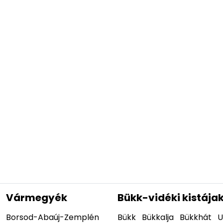
Vármegyék
Bükk-vidéki kistája
Borsod-Abaúj-Zemplén
Bükk
Bükkalja
Bükkhát
U