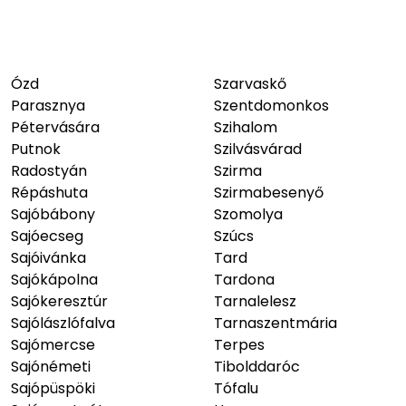
Ózd
Szarvaskő
Parasznya
Szentdomonkos
Pétervására
Szihalom
Putnok
Szilvásvárad
Radostyán
Szirma
Répáshuta
Szirmabesenyő
Sajóbábony
Szomolya
Sajóecseg
Szúcs
Sajóivánka
Tard
Sajókápolna
Tardona
Sajókeresztúr
Tarnalelesz
Sajólászlófalva
Tarnaszentmária
Sajómercse
Terpes
Sajónémeti
Tibolddaróc
Sajópüspöki
Tófalu