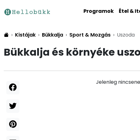
Programok
Étel & It
Kistájak
Bükkalja
Sport & Mozgás
Uszoda
Bükkalja és környéke usz
Jelenleg nincsene