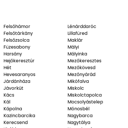
Felsőhámor
Lénárddaróc
Felsőtárkány
Lillafüred
Felsőzsolca
Maklár
Füzesabony
Mályi
Harsány
Mályinka
Hejőkeresztúr
Mezőkeresztes
Hét
Mezőkövesd
Hevesaranyos
Mezőnyárád
Járdánháza
Mikófalva
Jávorkút
Miskolc
Kács
Miskolctapolca
Kál
Mocsolyástelep
Kápolna
Mónosbél
Kazincbarcika
Nagybarca
Kerecsend
Nagytálya