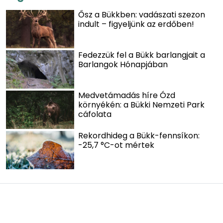
Ősz a Bükkben: vadászati szezon
indult – figyeljünk az erdőben!
Fedezzük fel a Bükk barlangjait a
Barlangok Hónapjában
Medvetámadás híre Ózd
környékén: a Bükki Nemzeti Park
cáfolata
Rekordhideg a Bükk-fennsíkon:
-25,7 °C-ot mértek