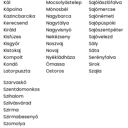
Kál
Mocsolyástelep
Sajólászlófalva
Kápolna
Mónosbél
Sajómercse
Kazincbarcika
Nagybarca
Sajónémeti
Kerecsend
Nagytálya
Sajópüspöki
Királd
Nagyvisnyó
Sajószentpéter
Kisfüzes
Nekézseny
Sajóvelezd
Kisgyőr
Noszvaj
Sály
Kistokaj
Novaj
Sáta
Kompolt
Nyékládháza
Serényfalva
Kondó
Ómassa
Sirok
Latorpuszta
Ostoros
Szajla
Szarvaskő
Szentdomonkos
Szihalom
Szilvásvárad
Szirma
Szirmabesenyő
Szomolya