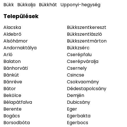
Bükk
Bükkalja
Bükkhát
Upponyi-hegység
Települések
Alacska
Bükkszentkereszt
Aldebrő
Bükkszentlászló
Alsóhámor
Bükkszentmárton
Andornaktálya
Bükkzsérc
Arló
Cserépfalu
Balaton
Cserépváralja
Bánhorváti
Csernely
Bánkút
Csincse
Bánréve
Csokvaomány
Bátor
Dédestapolcsány
Bekölce
Demjén
Bélapátfalva
Dubicsány
Berente
Eger
Bogács
Egerbakta
Borsodbóta
Egerbocs