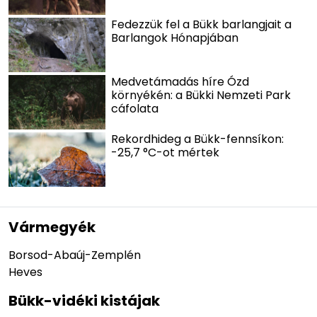
Fedezzük fel a Bükk barlangjait a
Barlangok Hónapjában
Medvetámadás híre Ózd
környékén: a Bükki Nemzeti Park
cáfolata
Rekordhideg a Bükk-fennsíkon:
-25,7 °C-ot mértek
Vármegyék
Borsod-Abaúj-Zemplén
Heves
Bükk-vidéki kistájak