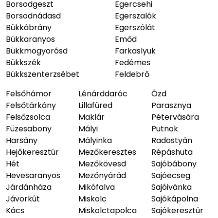
Borsodgeszt
Egercsehi
Borsodnádasd
Egerszalók
Bükkábrány
Egerszólát
Bükkaranyos
Emőd
Bükkmogyorósd
Farkaslyuk
Bükkszék
Fedémes
Bükkszenterzsébet
Feldebrő
Felsőhámor
Lénárddaróc
Ózd
Felsőtárkány
Lillafüred
Parasznya
Felsőzsolca
Maklár
Pétervására
Füzesabony
Mályi
Putnok
Harsány
Mályinka
Radostyán
Hejőkeresztúr
Mezőkeresztes
Répáshuta
Hét
Mezőkövesd
Sajóbábony
Hevesaranyos
Mezőnyárád
Sajóecseg
Járdánháza
Mikófalva
Sajóivánka
Jávorkút
Miskolc
Sajókápolna
Kács
Miskolctapolca
Sajókeresztúr