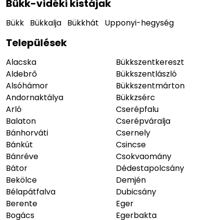
Bükk-vidéki kistájak
Bükk
Bükkalja
Bükkhát
Upponyi-hegység
Települések
Alacska
Bükkszentkereszt
Aldebrő
Bükkszentlászló
Alsóhámor
Bükkszentmárton
Andornaktálya
Bükkzsérc
Arló
Cserépfalu
Balaton
Cserépváralja
Bánhorváti
Csernely
Bánkút
Csincse
Bánréve
Csokvaomány
Bátor
Dédestapolcsány
Bekölce
Demjén
Bélapátfalva
Dubicsány
Berente
Eger
Bogács
Egerbakta