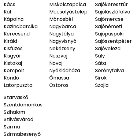
Kács
Miskolctapolca
Sajókeresztúr
Kál
Mocsolyástelep
Sajólászlófalva
Kápolna
Mónosbél
Sajómercse
Kazincbarcika
Nagybarca
Sajónémeti
Kerecsend
Nagytálya
Sajópüspöki
Királd
Nagyvisnyó
Sajószentpéter
Kisfüzes
Nekézseny
Sajóvelezd
Kisgyőr
Noszvaj
Sály
Kistokaj
Novaj
Sáta
Kompolt
Nyékládháza
Serényfalva
Kondó
Ómassa
Sirok
Latorpuszta
Ostoros
Szajla
Szarvaskő
Szentdomonkos
Szihalom
Szilvásvárad
Szirma
Szirmabesenyő