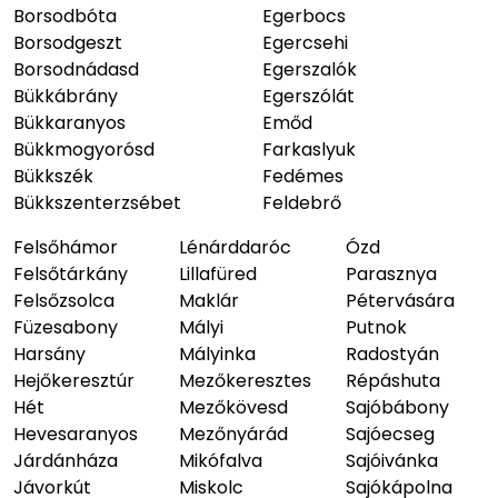
Borsodbóta
Egerbocs
Borsodgeszt
Egercsehi
Borsodnádasd
Egerszalók
Bükkábrány
Egerszólát
Bükkaranyos
Emőd
Bükkmogyorósd
Farkaslyuk
Bükkszék
Fedémes
Bükkszenterzsébet
Feldebrő
Felsőhámor
Lénárddaróc
Ózd
Felsőtárkány
Lillafüred
Parasznya
Felsőzsolca
Maklár
Pétervására
Füzesabony
Mályi
Putnok
Harsány
Mályinka
Radostyán
Hejőkeresztúr
Mezőkeresztes
Répáshuta
Hét
Mezőkövesd
Sajóbábony
Hevesaranyos
Mezőnyárád
Sajóecseg
Járdánháza
Mikófalva
Sajóivánka
Jávorkút
Miskolc
Sajókápolna