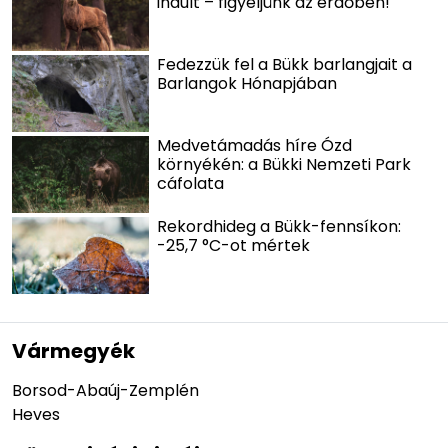
indult – figyeljünk az erdőben!
Fedezzük fel a Bükk barlangjait a
Barlangok Hónapjában
Medvetámadás híre Ózd
környékén: a Bükki Nemzeti Park
cáfolata
Rekordhideg a Bükk-fennsíkon:
-25,7 °C-ot mértek
Vármegyék
Borsod-Abaúj-Zemplén
Heves