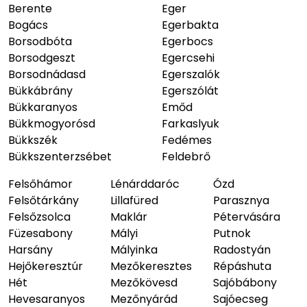
Berente
Eger
Bogács
Egerbakta
Borsodbóta
Egerbocs
Borsodgeszt
Egercsehi
Borsodnádasd
Egerszalók
Bükkábrány
Egerszólát
Bükkaranyos
Emőd
Bükkmogyorósd
Farkaslyuk
Bükkszék
Fedémes
Bükkszenterzsébet
Feldebrő
Felsőhámor
Lénárddaróc
Ózd
Felsőtárkány
Lillafüred
Parasznya
Felsőzsolca
Maklár
Pétervására
Füzesabony
Mályi
Putnok
Harsány
Mályinka
Radostyán
Hejőkeresztúr
Mezőkeresztes
Répáshuta
Hét
Mezőkövesd
Sajóbábony
Hevesaranyos
Mezőnyárád
Sajóecseg