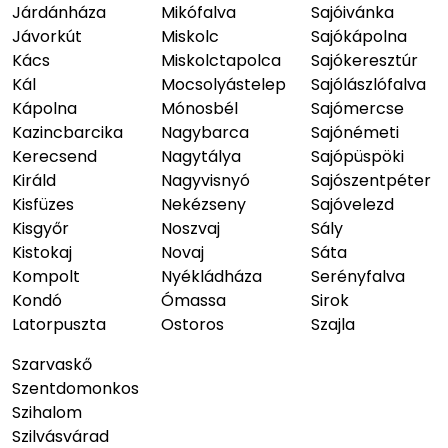
Járdánháza
Mikófalva
Sajóivánka
Jávorkút
Miskolc
Sajókápolna
Kács
Miskolctapolca
Sajókeresztúr
Kál
Mocsolyástelep
Sajólászlófalva
Kápolna
Mónosbél
Sajómercse
Kazincbarcika
Nagybarca
Sajónémeti
Kerecsend
Nagytálya
Sajópüspöki
Királd
Nagyvisnyó
Sajószentpéter
Kisfüzes
Nekézseny
Sajóvelezd
Kisgyőr
Noszvaj
Sály
Kistokaj
Novaj
Sáta
Kompolt
Nyékládháza
Serényfalva
Kondó
Ómassa
Sirok
Latorpuszta
Ostoros
Szajla
Szarvaskő
Szentdomonkos
Szihalom
Szilvásvárad