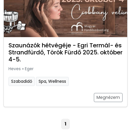
Szaunázók hétvégéje - Egri Termál- és
Strandfürdő, Török Fürdő 2025. október
4-5.
Heves
»
Eger
Szabadidő
Spa, Wellness
Megnézem
1