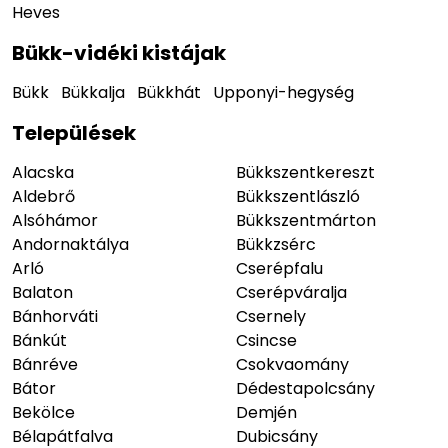
Heves
Bükk-vidéki kistájak
Bükk
Bükkalja
Bükkhát
Upponyi-hegység
Települések
Alacska
Bükkszentkereszt
Aldebrő
Bükkszentlászló
Alsóhámor
Bükkszentmárton
Andornaktálya
Bükkzsérc
Arló
Cserépfalu
Balaton
Cserépváralja
Bánhorváti
Csernely
Bánkút
Csincse
Bánréve
Csokvaomány
Bátor
Dédestapolcsány
Bekölce
Demjén
Bélapátfalva
Dubicsány