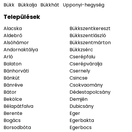
Bükk
Bükkalja
Bükkhát
Upponyi-hegység
Települések
Alacska
Bükkszentkereszt
Aldebrő
Bükkszentlászló
Alsóhámor
Bükkszentmárton
Andornaktálya
Bükkzsérc
Arló
Cserépfalu
Balaton
Cserépváralja
Bánhorváti
Csernely
Bánkút
Csincse
Bánréve
Csokvaomány
Bátor
Dédestapolcsány
Bekölce
Demjén
Bélapátfalva
Dubicsány
Berente
Eger
Bogács
Egerbakta
Borsodbóta
Egerbocs