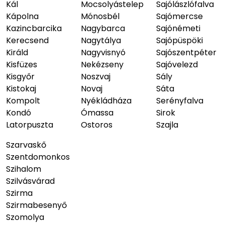
Kál
Mocsolyástelep
Sajólászlófalva
Kápolna
Mónosbél
Sajómercse
Kazincbarcika
Nagybarca
Sajónémeti
Kerecsend
Nagytálya
Sajópüspöki
Királd
Nagyvisnyó
Sajószentpéter
Kisfüzes
Nekézseny
Sajóvelezd
Kisgyőr
Noszvaj
Sály
Kistokaj
Novaj
Sáta
Kompolt
Nyékládháza
Serényfalva
Kondó
Ómassa
Sirok
Latorpuszta
Ostoros
Szajla
Szarvaskő
Szentdomonkos
Szihalom
Szilvásvárad
Szirma
Szirmabesenyő
Szomolya