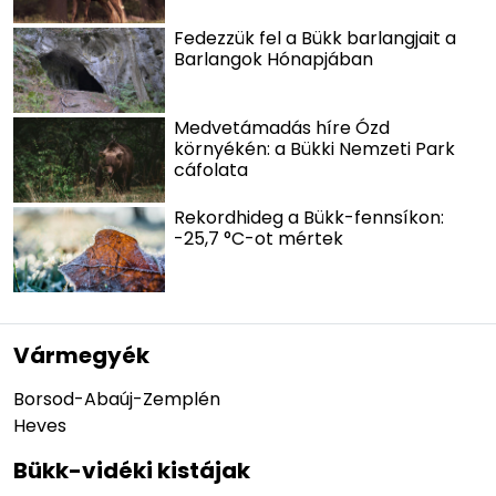
Fedezzük fel a Bükk barlangjait a
Barlangok Hónapjában
Medvetámadás híre Ózd
környékén: a Bükki Nemzeti Park
cáfolata
Rekordhideg a Bükk-fennsíkon:
-25,7 °C-ot mértek
Vármegyék
Borsod-Abaúj-Zemplén
Heves
Bükk-vidéki kistájak