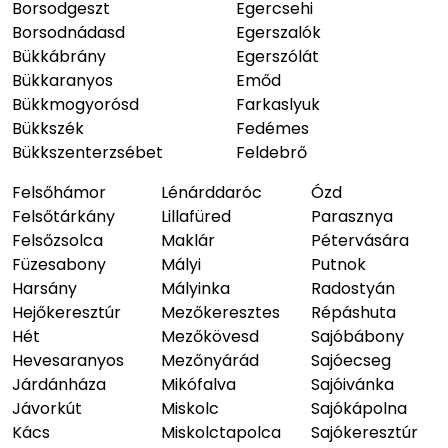
Borsodgeszt
Egercsehi
Borsodnádasd
Egerszalók
Bükkábrány
Egerszólát
Bükkaranyos
Emőd
Bükkmogyorósd
Farkaslyuk
Bükkszék
Fedémes
Bükkszenterzsébet
Feldebrő
Felsőhámor
Lénárddaróc
Ózd
Felsőtárkány
Lillafüred
Parasznya
Felsőzsolca
Maklár
Pétervására
Füzesabony
Mályi
Putnok
Harsány
Mályinka
Radostyán
Hejőkeresztúr
Mezőkeresztes
Répáshuta
Hét
Mezőkövesd
Sajóbábony
Hevesaranyos
Mezőnyárád
Sajóecseg
Járdánháza
Mikófalva
Sajóivánka
Jávorkút
Miskolc
Sajókápolna
Kács
Miskolctapolca
Sajókeresztúr