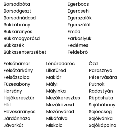
Borsodbóta
Egerbocs
Borsodgeszt
Egercsehi
Borsodnádasd
Egerszalók
Bükkábrány
Egerszólát
Bükkaranyos
Emőd
Bükkmogyorósd
Farkaslyuk
Bükkszék
Fedémes
Bükkszenterzsébet
Feldebrő
Felsőhámor
Lénárddaróc
Ózd
Felsőtárkány
Lillafüred
Parasznya
Felsőzsolca
Maklár
Pétervására
Füzesabony
Mályi
Putnok
Harsány
Mályinka
Radostyán
Hejőkeresztúr
Mezőkeresztes
Répáshuta
Hét
Mezőkövesd
Sajóbábony
Hevesaranyos
Mezőnyárád
Sajóecseg
Járdánháza
Mikófalva
Sajóivánka
Jávorkút
Miskolc
Sajókápolna