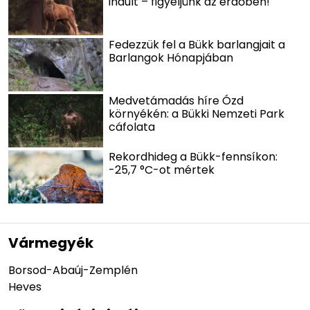
indult – figyeljünk az erdőben!
Fedezzük fel a Bükk barlangjait a
Barlangok Hónapjában
Medvetámadás híre Ózd
környékén: a Bükki Nemzeti Park
cáfolata
Rekordhideg a Bükk-fennsíkon:
-25,7 °C-ot mértek
Vármegyék
Borsod-Abaúj-Zemplén
Heves