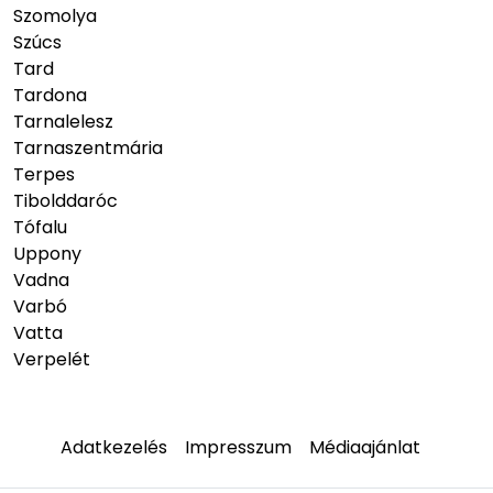
Szomolya
Szúcs
Tard
Tardona
Tarnalelesz
Tarnaszentmária
Terpes
Tibolddaróc
Tófalu
Uppony
Vadna
Varbó
Vatta
Verpelét
Adatkezelés
Impresszum
Médiaajánlat