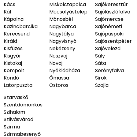
Kács
Miskolctapolca
Sajókeresztúr
Kál
Mocsolyástelep
Sajólászlófalva
Kápolna
Mónosbél
Sajómercse
Kazincbarcika
Nagybarca
Sajónémeti
Kerecsend
Nagytálya
Sajópüspöki
Királd
Nagyvisnyó
Sajószentpéter
Kisfüzes
Nekézseny
Sajóvelezd
Kisgyőr
Noszvaj
Sály
Kistokaj
Novaj
Sáta
Kompolt
Nyékládháza
Serényfalva
Kondó
Ómassa
Sirok
Latorpuszta
Ostoros
Szajla
Szarvaskő
Szentdomonkos
Szihalom
Szilvásvárad
Szirma
Szirmabesenyő