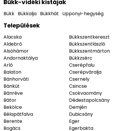
Bükk-vidéki kistájak
Bükk
Bükkalja
Bükkhát
Upponyi-hegység
Települések
Alacska
Bükkszentkereszt
Aldebrő
Bükkszentlászló
Alsóhámor
Bükkszentmárton
Andornaktálya
Bükkzsérc
Arló
Cserépfalu
Balaton
Cserépváralja
Bánhorváti
Csernely
Bánkút
Csincse
Bánréve
Csokvaomány
Bátor
Dédestapolcsány
Bekölce
Demjén
Bélapátfalva
Dubicsány
Berente
Eger
Bogács
Egerbakta