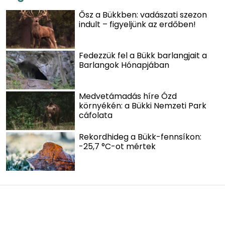
Ősz a Bükkben: vadászati szezon
indult – figyeljünk az erdőben!
Fedezzük fel a Bükk barlangjait a
Barlangok Hónapjában
Medvetámadás híre Ózd
környékén: a Bükki Nemzeti Park
cáfolata
Rekordhideg a Bükk-fennsíkon:
-25,7 °C-ot mértek