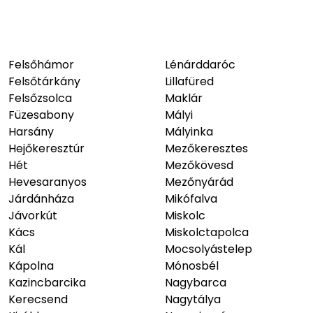
Felsőhámor
Lénárddaróc
Felsőtárkány
Lillafüred
Felsőzsolca
Maklár
Füzesabony
Mályi
Harsány
Mályinka
Hejőkeresztúr
Mezőkeresztes
Hét
Mezőkövesd
Hevesaranyos
Mezőnyárád
Járdánháza
Mikófalva
Jávorkút
Miskolc
Kács
Miskolctapolca
Kál
Mocsolyástelep
Kápolna
Mónosbél
Kazincbarcika
Nagybarca
Kerecsend
Nagytálya