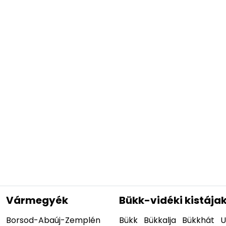
Vármegyék
Bükk-vidéki kistája
Borsod-Abaúj-Zemplén
Bükk
Bükkalja
Bükkhát
U