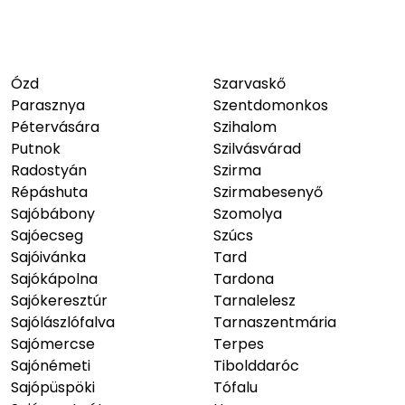
Ózd
Szarvaskő
Parasznya
Szentdomonkos
Pétervására
Szihalom
Putnok
Szilvásvárad
Radostyán
Szirma
Répáshuta
Szirmabesenyő
Sajóbábony
Szomolya
Sajóecseg
Szúcs
Sajóivánka
Tard
Sajókápolna
Tardona
Sajókeresztúr
Tarnalelesz
Sajólászlófalva
Tarnaszentmária
Sajómercse
Terpes
Sajónémeti
Tibolddaróc
Sajópüspöki
Tófalu