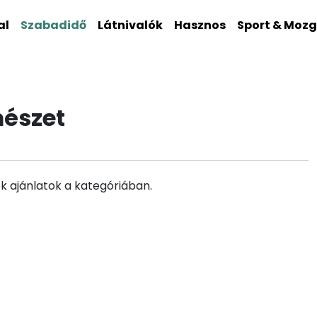
al
Szabadidő
Látnivalók
Hasznos
Sport & Moz
mészet
k ajánlatok a kategóriában.