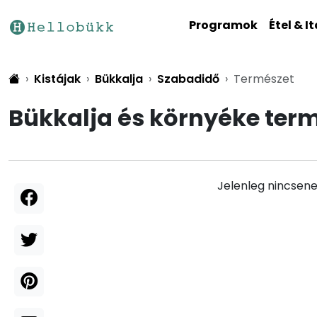
Programok
Étel & It
Kistájak
Bükkalja
Szabadidő
Természet
Bükkalja és környéke ter
Jelenleg nincsene