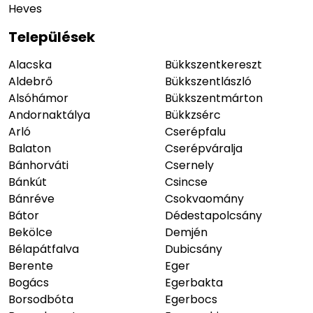
Heves
Települések
Alacska
Bükkszentkereszt
Aldebrő
Bükkszentlászló
Alsóhámor
Bükkszentmárton
Andornaktálya
Bükkzsérc
Arló
Cserépfalu
Balaton
Cserépváralja
Bánhorváti
Csernely
Bánkút
Csincse
Bánréve
Csokvaomány
Bátor
Dédestapolcsány
Bekölce
Demjén
Bélapátfalva
Dubicsány
Berente
Eger
Bogács
Egerbakta
Borsodbóta
Egerbocs